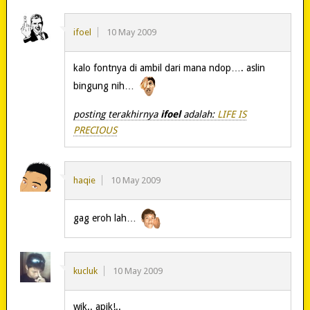
ifoel
10 May 2009
kalo fontnya di ambil dari mana ndop…. aslin
bingung nih…
posting terakhirnya
ifoel
adalah:
LIFE IS
PRECIOUS
haqie
10 May 2009
gag eroh lah…
kucluk
10 May 2009
wik.. apik!..