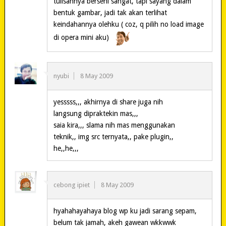
tulisannya berseni sangat, tapi sayang dalam
bentuk gambar, jadi tak akan terlihat
keindahannya olehku ( coz, q pilih no load image
di opera mini aku)
nyubi
8 May 2009
yesssss,,, akhirnya di share juga nih
langsung dipraktekin mas,,,
saia kira,,, slama nih mas menggunakan
teknik,, img src ternyata,, pake plugin,,
he,,he,,,
cebong ipiet
8 May 2009
hyahahayahaya blog wp ku jadi sarang sepam,
belum tak jamah, akeh gawean wkkwwk