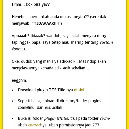
Hmm… kok bisa ya??
Hehehe… pernahkah anda merasa begitu?? (serentak
menjawab,
“TIDAAAAK!!!!”
)
Appaaah? tidaaak? waddoh, saya salah mengira dong…
tapi nggak papa, saya tetep mau sharing tentang
custom
font
itu.
Oke, duduk yang manis ya adik-adik.. Mas ndop akan
menjelaskannya kepada adik-adik sekalian…
eegghm…
Download plugin TTF Title-nya
di sini
Seperti biasa, apload di directory/folder plugins
cpanelmu, dan
extract
lah
Buka isi folder
plugin ttftitle
, trus pada folder
cache
,
ubah
chmod
nya, ubah permissionnya jadi 777