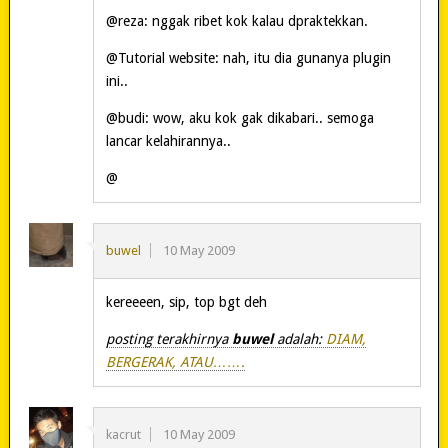
@reza: nggak ribet kok kalau dpraktekkan.
@Tutorial website: nah, itu dia gunanya plugin
ini..
@budi: wow, aku kok gak dikabari.. semoga
lancar kelahirannya..
@
buwel
10 May 2009
kereeeen, sip, top bgt deh
posting terakhirnya
buwel
adalah:
DIAM,
BERGERAK, ATAU…….
kacrut
10 May 2009