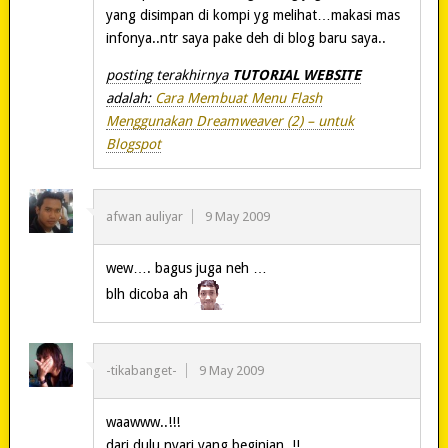
yang disimpan di kompi yg melihat…makasi mas
infonya..ntr saya pake deh di blog baru saya..
posting terakhirnya
TUTORIAL WEBSITE
adalah:
Cara Membuat Menu Flash
Menggunakan Dreamweaver (2) – untuk
Blogspot
afwan auliyar
9 May 2009
wew…. bagus juga neh …
blh dicoba ah
-tikabanget-
9 May 2009
waawww..!!!
dari dulu nyari yang beginian..!!