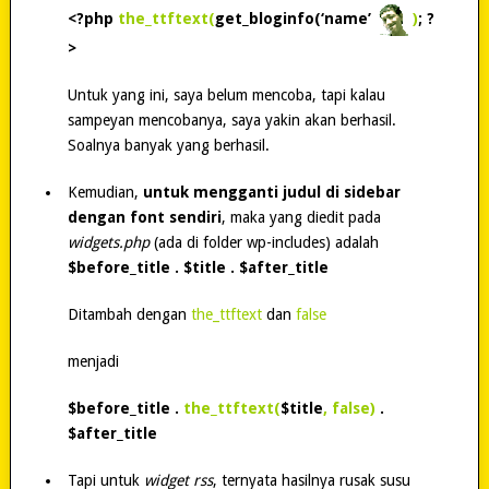
<?php
the_ttftext(
get_bloginfo(‘name’
)
; ?
>
Untuk yang ini, saya belum mencoba, tapi kalau
sampeyan mencobanya, saya yakin akan berhasil.
Soalnya banyak yang berhasil.
Kemudian,
untuk mengganti judul di sidebar
dengan font sendiri
, maka yang diedit pada
widgets.php
(ada di folder wp-includes) adalah
$before_title . $title . $after_title
Ditambah dengan
the_ttftext
dan
false
menjadi
$before_title .
the_ttftext(
$title
, false)
.
$after_title
Tapi untuk
widget rss
, ternyata hasilnya rusak susu