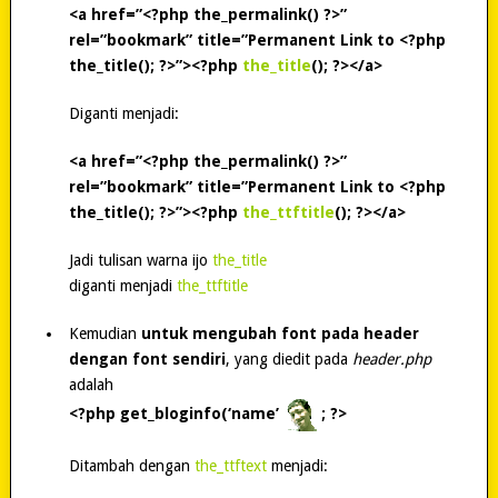
<a href=”<?php the_permalink() ?>”
rel=”bookmark” title=”Permanent Link to <?php
the_title(); ?>”><?php
the_title
(); ?></a>
Diganti menjadi:
<a href=”<?php the_permalink() ?>”
rel=”bookmark” title=”Permanent Link to <?php
the_title(); ?>”><?php
the_ttftitle
(); ?></a>
Jadi tulisan warna ijo
the_title
diganti menjadi
the_ttftitle
Kemudian
untuk mengubah font pada header
dengan font sendiri
, yang diedit pada
header.php
adalah
<?php get_bloginfo(‘name’
; ?>
Ditambah dengan
the_ttftext
menjadi: