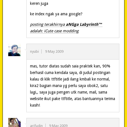
keren juga
ke index ngak ya ama google?
posting terakhirnya
aNGga Labyrinth™
adalah: iCute case modding
nyubi
9 May 2009
mas, tutor diatas sudah saia praktek kan, 90%
berhasil cuma kendala saya, di judul postingan
kalau di klik ttftitle jadi ilang kmbali ke normal,
kira2 bagian mana yg perlu saya obok2, satu
lagi,, saya juga pengen utk name, mail, sama
website ikut pake ttftitle, atas bantuannya terima
kasih!
arifudin
9 May 2009