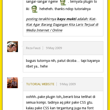
sangar-sangar ngene
. ternyata plugin to
iki
heheheh. thanks ndop tutorialnya
posting terakhirnya
bayu mukti
adalah: Kiat-
Kiat Agar Barang Dagangan Kita Laris Terjual di
Media Internet / Online
Reza Fauzi
9 May 2009
baguis tutornya nih, patut dicoba… tapi kayanya
ribet ya.. hehe
TUTORIAL WEBSITE
9 May 2009
oohhh..pake plugin toh,,berarti bisa terlihat di
semua kompi. tadinya aq pikir pake CSS gtu.
kalau pake CSS kan tergantung juga ma font