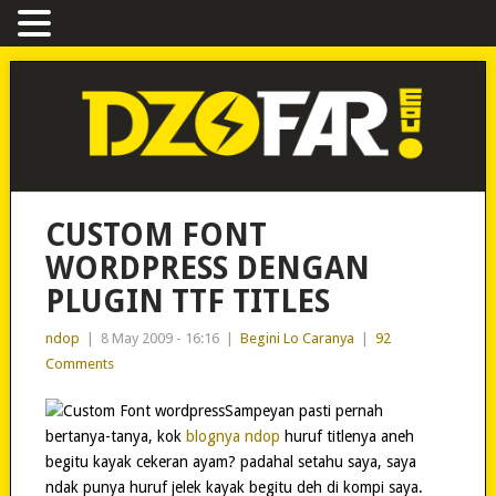
CUSTOM FONT
WORDPRESS DENGAN
PLUGIN TTF TITLES
ndop
|
8 May 2009 - 16:16
|
Begini Lo Caranya
|
92
Comments
Sampeyan pasti pernah
bertanya-tanya, kok
blognya ndop
huruf titlenya aneh
begitu kayak cekeran ayam? padahal setahu saya, saya
ndak punya huruf jelek kayak begitu deh di kompi saya.