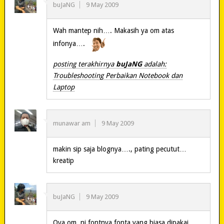
buJaNG
9 May 2009
Wah mantep nih…. Makasih ya om atas
infonya….
posting terakhirnya
buJaNG
adalah:
Troubleshooting Perbaikan Notebook dan
Laptop
munawar am
9 May 2009
makin sip saja blognya…., pating pecutut…
kreatip
buJaNG
9 May 2009
Oya om, ni fontnya fonta yang biasa dipakai