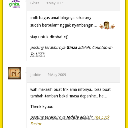
Ginza
9 May 2009
:roll: bagus amat blognya sekarang…
sudah berbulan” nggak nyambangin…
siap untuk dicoba! =))
posting terakhirnya
Ginza
adalah: Countdown
To USEK
Joddie
9 May 2009
wah makasih buat trik ama infonya.. bisa buat
tambah-tambah bekal ‘masa depan’he.. he…
Thenk kyuuu…
posting terakhirnya
Joddie
adalah:
The Luck
Factor