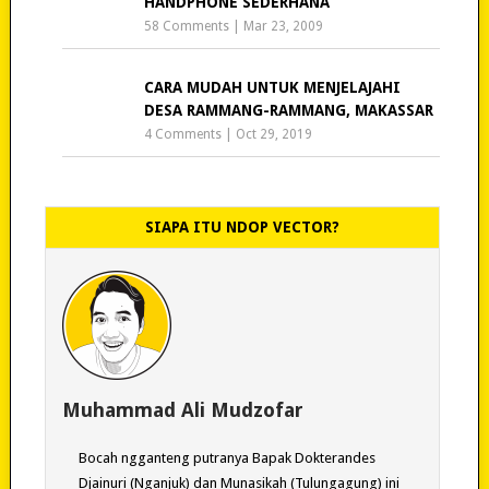
HANDPHONE SEDERHANA
58 Comments
|
Mar 23, 2009
CARA MUDAH UNTUK MENJELAJAHI
DESA RAMMANG-RAMMANG, MAKASSAR
4 Comments
|
Oct 29, 2019
SIAPA ITU NDOP VECTOR?
Muhammad Ali Mudzofar
Bocah ngganteng putranya Bapak Dokterandes
Djainuri (Nganjuk) dan Munasikah (Tulungagung) ini