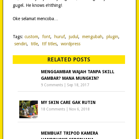
gugel. He knows e’rithing!
Oke selamat mencoba…
Tags:
custom
,
font
,
huruf
,
judul
,
mengubah
,
plugin
,
sendiri
,
title
,
ttf titles
,
wordpress
RELATED POSTS
MENGGAMBAR WAJAH TANPA SKILL
GAMBAR? MANA MUNGKIN?
9 Comments
|
Sep 18, 2017
MY SKIN CARE GAK RUTIN
18 Comments
|
Nov 6, 2018
MEMBUAT TRIPOD KAMERA