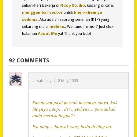
sehari-hari bekerja di
Ndop Studio
, kadang di cafe,
menggambar vector
untuk
klien-kliennya
sedunia
. Aku adalah seorang seniman (KTP) yang
sekarang mulai
melukis
. Wantuno mi mor? Just click
halaman
About Me
ya! Thank you beb!
92 COMMENTS
al-sabaliny
8 May 2009
Sampeyan pasti pernah bertanya-tanya, kok
blognya ndop… dst …Hehehe… pernahkah
anda merasa begitu??
Iya ndop… banyak yang beda di blog ini.