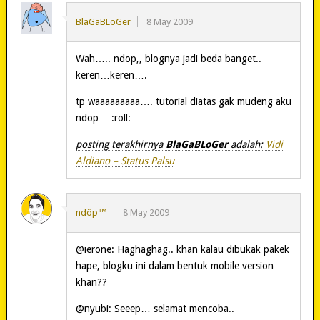
BlaGaBLoGer
8 May 2009
Wah….. ndop,, blognya jadi beda banget..
keren…keren….
tp waaaaaaaaa…. tutorial diatas gak mudeng aku
ndop… :roll:
posting terakhirnya
BlaGaBLoGer
adalah:
Vidi
Aldiano – Status Palsu
ndöp™
8 May 2009
@ierone: Haghaghag.. khan kalau dibukak pakek
hape, blogku ini dalam bentuk mobile version
khan??
@nyubi: Seeep… selamat mencoba..