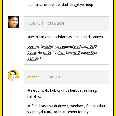
tapi tulisane dirender dadi image yo ndop
reallylife
10 May 2009
suwun sanget atas informasi dan penjelasannya
posting terakhirnya
reallylife
adalah: GOD
Loves All of Us ( Tuhan Sayang Dengan Kita
Semua )
ndöp™
10 May 2009
@zarod: wah, kok kyk hbs berbuat ae kang.
hahaha..
@ifoel: biasanya di drive c, windows, fonts. kalau
yg punyaku itu, aq buat sendiri fontnya.