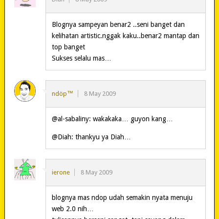
Blognya sampeyan benar2 ..seni banget dan
kelihatan artistic.nggak kaku..benar2 mantap dan
top banget
Sukses selalu mas…
ndöp™
8 May 2009
@al-sabaliny: wakakaka… guyon kang…
@Diah: thankyu ya Diah…
ierone
8 May 2009
blognya mas ndop udah semakin nyata menuju
web 2.0 nih…