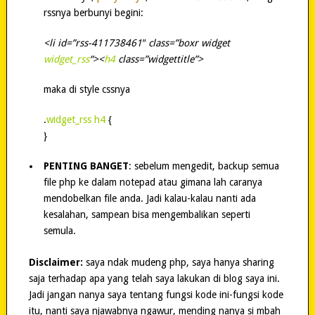
rssnya berbunyi begini:
<li id=”rss-411738461″ class=”boxr widget
widget_rss
“><
h4
class=”widgettitle”>
maka di style cssnya
.
widget_rss h4
{
}
PENTING BANGET
: sebelum mengedit, backup semua
file php ke dalam notepad atau gimana lah caranya
mendobelkan file anda. Jadi kalau-kalau nanti ada
kesalahan, sampean bisa mengembalikan seperti
semula.
Disclaimer:
saya ndak mudeng php, saya hanya sharing
saja terhadap apa yang telah saya lakukan di blog saya ini.
Jadi jangan nanya saya tentang fungsi kode ini-fungsi kode
itu, nanti saya njawabnya ngawur, mending nanya si mbah