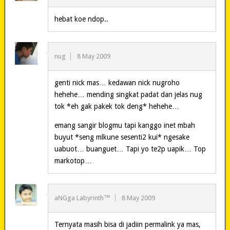
hebat koe ndop..
nug
8 May 2009
genti nick mas… kedawan nick nugroho
hehehe… mending singkat padat dan jelas nug
tok *eh gak pakek tok deng* hehehe…
emang sangir blogmu tapi kanggo inet mbah
buyut *seng mlkune sesenti2 kui* ngesake
uabuot… buanguet… Tapi yo te2p uapik… Top
markotop…
aNGga Labyrinth™
8 May 2009
Ternyata masih bisa di jadiin permalink ya mas,