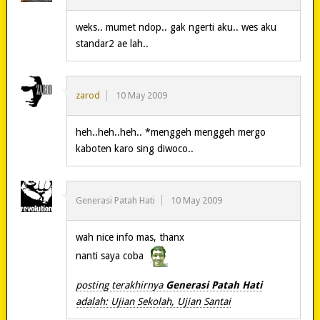
weks.. mumet ndop.. gak ngerti aku.. wes aku
standar2 ae lah..
zarod
10 May 2009
heh..heh..heh.. *menggeh menggeh mergo
kaboten karo sing diwoco..
Generasi Patah Hati
10 May 2009
wah nice info mas, thanx
nanti saya coba
posting terakhirnya
Generasi Patah Hati
adalah: Ujian Sekolah, Ujian Santai