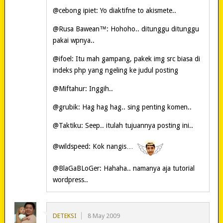
@cebong ipiet: Yo diaktifne to akismete..
@Rusa Bawean™: Hohoho.. ditunggu ditunggu
pakai wpnya..
@ifoel: Itu mah gampang, pakek img src biasa di
indeks php yang ngeling ke judul posting
@Miftahur: Inggih..
@grubik: Hag hag hag.. sing penting komen..
@Taktiku: Seep.. itulah tujuannya posting ini..
@wildspeed: Kok nangis…
@BlaGaBLoGer: Hahaha.. namanya aja tutorial
wordpress..
DETEKSI
8 May 2009