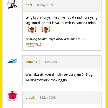
ifoel
8 May 2009
teng kyu infonya.. kalo membuat readmore yang
lagi jintrak-jintrak kayak di web ini gimana ndop..
posting terakhirnya
ifoel
adalah:
LIFE IS
PRECIOUS
Miftahur
8 May 2009
Wes, aku sik kuesel mulih sekolah jam 5. Blog
walking/ndelok2 thok nggih.
grubik
8 May 2009