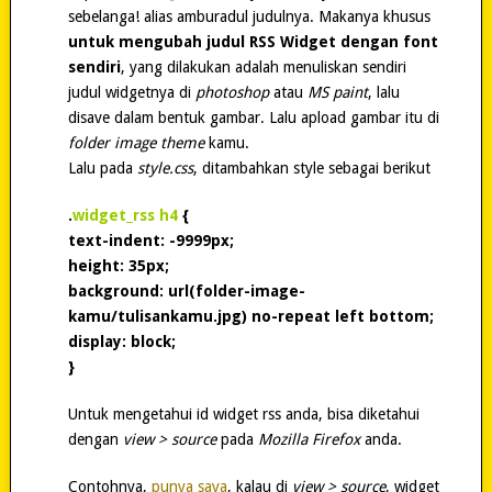
sebelanga! alias amburadul judulnya. Makanya khusus
untuk mengubah judul RSS Widget dengan font
sendiri
, yang dilakukan adalah menuliskan sendiri
judul widgetnya di
photoshop
atau
MS paint
, lalu
disave dalam bentuk gambar. Lalu apload gambar itu di
folder image theme
kamu.
Lalu pada
style.css
, ditambahkan style sebagai berikut
.
widget_rss h4
{
text-indent: -9999px;
height: 35px;
background: url(folder-image-
kamu/tulisankamu.jpg) no-repeat left bottom;
display: block;
}
Untuk mengetahui id widget rss anda, bisa diketahui
dengan
view > source
pada
Mozilla Firefox
anda.
Contohnya,
punya saya
, kalau di
view > source
, widget