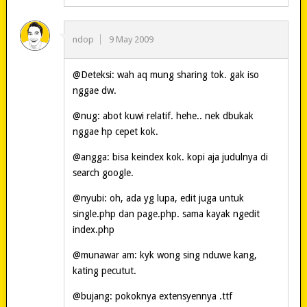
ndop
9 May 2009
@Deteksi: wah aq mung sharing tok. gak iso
nggae dw.
@nug: abot kuwi relatif. hehe.. nek dbukak
nggae hp cepet kok.
@angga: bisa keindex kok. kopi aja judulnya di
search google.
@nyubi: oh, ada yg lupa, edit juga untuk
single.php dan page.php. sama kayak ngedit
index.php
@munawar am: kyk wong sing nduwe kang,
kating pecutut.
@bujang: pokoknya extensyennya .ttf