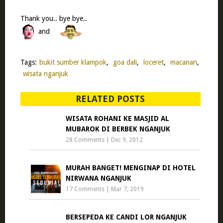
Thank you.. bye bye..
and
Tags:
bukit sumber klampok
,
goa dali
,
loceret
,
macanan
,
wisata nganjuk
RELATED POSTS
WISATA ROHANI KE MASJID AL
MUBAROK DI BERBEK NGANJUK
28 Comments
|
Dec 9, 2012
MURAH BANGET! MENGINAP DI HOTEL
NIRWANA NGANJUK
17 Comments
|
Mar 7, 2019
BERSEPEDA KE CANDI LOR NGANJUK