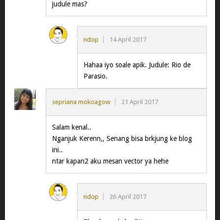
judule mas?
ndop
14 April 2017
Hahaa iyo soale apik. Judule: Rio de
Parasio.
sepriana mokoagow
21 April 2017
Salam kenal..
Nganjuk Kerenn,, Senang bisa brkjung ke blog
ini..
ntar kapan2 aku mesan vector ya hehe
ndop
26 April 2017