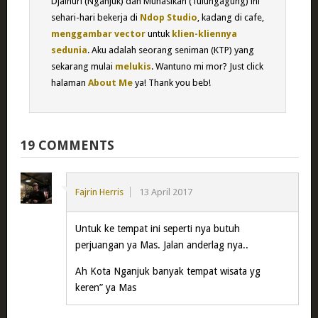
Djainuri (Nganjuk) dan Munasikah (Tulungagung) ini
sehari-hari bekerja di
Ndop Studio
, kadang di cafe,
menggambar vector
untuk
klien-kliennya
sedunia
. Aku adalah seorang seniman (KTP) yang
sekarang mulai
melukis
. Wantuno mi mor? Just click
halaman
About Me
ya! Thank you beb!
19 COMMENTS
Fajrin Herris
13 April 2017
Untuk ke tempat ini seperti nya butuh
perjuangan ya Mas. Jalan anderlag nya..
Ah Kota Nganjuk banyak tempat wisata yg
keren” ya Mas