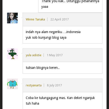
Thank you kak.. Ditunggu pesanannya
yaaa
Winne Tanaka
22 April 2017
indah nya alam negeriku….indonesia
yuk sob kunjungi blog saya
yula adistie
1 May 2017
tulisan blognya keren..
restyanarta
8 July 2017
Coba ke tulungagung mas. Kan deket nganjuk
tuh haha