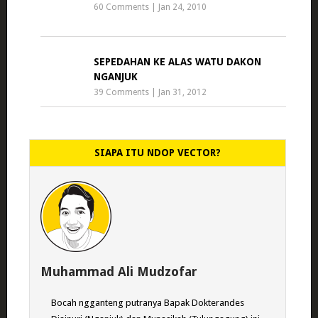
60 Comments
|
Jan 24, 2010
SEPEDAHAN KE ALAS WATU DAKON
NGANJUK
39 Comments
|
Jan 31, 2012
SIAPA ITU NDOP VECTOR?
Muhammad Ali Mudzofar
Bocah ngganteng putranya Bapak Dokterandes