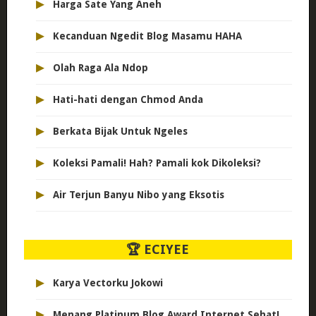
▸
Harga Sate Yang Aneh
▸
Kecanduan Ngedit Blog Masamu HAHA
▸
Olah Raga Ala Ndop
▸
Hati-hati dengan Chmod Anda
▸
Berkata Bijak Untuk Ngeles
▸
Koleksi Pamali! Hah? Pamali kok Dikoleksi?
▸
Air Terjun Banyu Nibo yang Eksotis
🏆 ECIYEE
▸
Karya Vectorku Jokowi
▸
Menang Platinum Blog Award Internet Sehat!