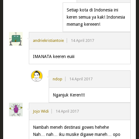
Setiap kota di Indonesia ini
keren semua ya kak! Indonesia
memang kereeen!
andriekristiantoie
14 April 2017
IMANATA keeren euiii
ndop
14 April 2017
Nganjuk Keren!!!
Jojo Widi
14 April 2017
Nambah meneh destinasi gowes hehehe
Nah… nah… iku musike digawe maneh… opo