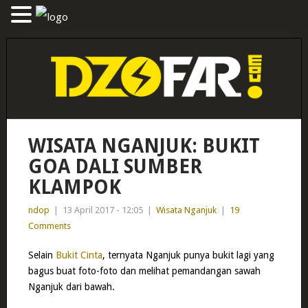
WISATA NGANJUK: BUKIT
GOA DALI SUMBER
KLAMPOK
ndop
|
13 April 2017 - 12:05
|
Wisata Nganjuk
|
19
Comments
Selain
Bukit Cinta
, ternyata Nganjuk punya bukit lagi yang
bagus buat foto-foto dan melihat pemandangan sawah
Nganjuk dari bawah.