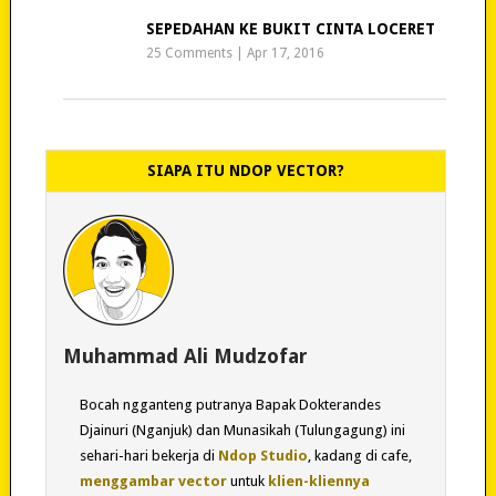
SEPEDAHAN KE BUKIT CINTA LOCERET
25 Comments
|
Apr 17, 2016
SIAPA ITU NDOP VECTOR?
Muhammad Ali Mudzofar
Bocah ngganteng putranya Bapak Dokterandes
Djainuri (Nganjuk) dan Munasikah (Tulungagung) ini
sehari-hari bekerja di
Ndop Studio
, kadang di cafe,
menggambar vector
untuk
klien-kliennya