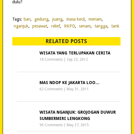
dulu?
Tags:
ban
,
gedung
,
juang
,
masa kecil
,
meriam
,
nganjuk
,
pesawat
,
relief
,
RKPD
,
senam
,
tangga
,
tank
RELATED POSTS
WISATA YANG TERLUPAKAN CERITA
18 Comments
|
Sep 23, 2012
MAS NDOP KE JAKARTA LOO…
62 Comments
|
May 31, 2011
WISATA NGANJUK: GROJOGAN DUWUR
SUMBERMIRI LENGKONG
90 Comments
|
May 27, 2015