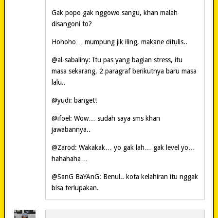
Gak popo gak nggowo sangu, khan malah
disangoni to?
Hohoho… mumpung jik iling, makane ditulis..
@al-sabaliny: Itu pas yang bagian stress, itu
masa sekarang, 2 paragraf berikutnya baru masa
lalu..
@yudi: banget!
@ifoel: Wow… sudah saya sms khan
jawabannya..
@Zarod: Wakakak… yo gak lah… gak level yo…
hahahaha…
@SanG BaYAnG: Benul.. kota kelahiran itu nggak
bisa terlupakan.