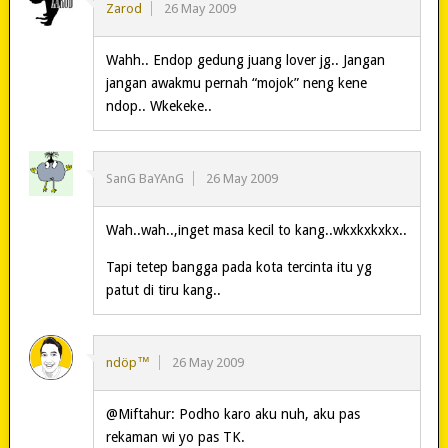
Zarod
26 May 2009
Wahh.. Endop gedung juang lover jg.. Jangan
jangan awakmu pernah “mojok” neng kene
ndop.. Wkekeke..
SanG BaYAnG
26 May 2009
Wah..wah..,inget masa kecil to kang..wkxkxkxkx..
Tapi tetep bangga pada kota tercinta itu yg
patut di tiru kang..
ndöp™
26 May 2009
@Miftahur: Podho karo aku nuh, aku pas
rekaman wi yo pas TK.