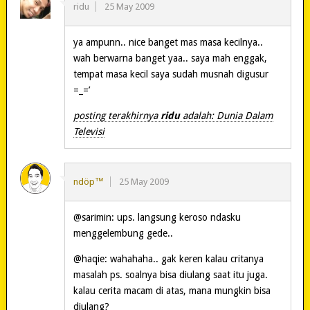
ridu
25 May 2009
ya ampunn.. nice banget mas masa kecilnya..
wah berwarna banget yaa.. saya mah enggak,
tempat masa kecil saya sudah musnah digusur
=_=’
posting terakhirnya
ridu
adalah: Dunia Dalam
Televisi
ndöp™
25 May 2009
@sarimin: ups. langsung keroso ndasku
menggelembung gede..
@haqie: wahahaha.. gak keren kalau critanya
masalah ps. soalnya bisa diulang saat itu juga.
kalau cerita macam di atas, mana mungkin bisa
diulang?