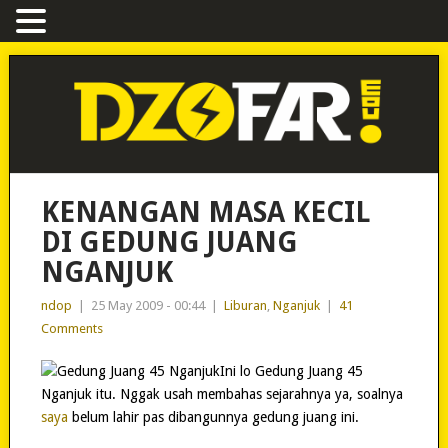
KENANGAN MASA KECIL
DI GEDUNG JUANG
NGANJUK
ndop
|
25 May 2009 - 00:44
|
Liburan
,
Nganjuk
|
41
Comments
Ini lo Gedung Juang 45
Nganjuk itu. Nggak usah membahas sejarahnya ya, soalnya
saya
belum lahir pas dibangunnya gedung juang ini.