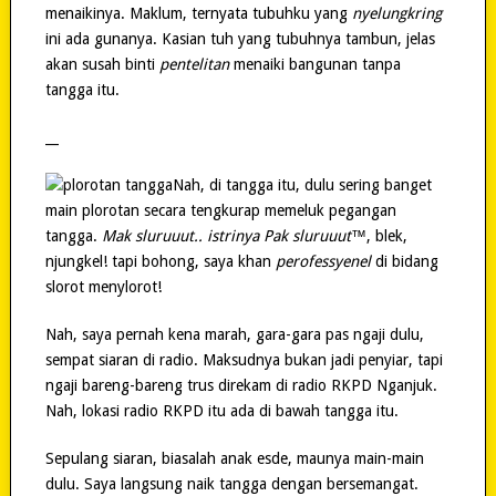
menaikinya. Maklum, ternyata tubuhku yang
nyelungkring
ini ada gunanya. Kasian tuh yang tubuhnya tambun, jelas
akan susah binti
pentelitan
menaiki bangunan tanpa
tangga itu.
__
Nah, di tangga itu, dulu sering banget
main plorotan secara tengkurap memeluk pegangan
tangga.
Mak sluruuut.. istrinya Pak sluruuut™
, blek,
njungkel! tapi bohong, saya khan
perofessyenel
di bidang
slorot menylorot!
Nah, saya pernah kena marah, gara-gara pas ngaji dulu,
sempat siaran di radio. Maksudnya bukan jadi penyiar, tapi
ngaji bareng-bareng trus direkam di radio RKPD Nganjuk.
Nah, lokasi radio RKPD itu ada di bawah tangga itu.
Sepulang siaran, biasalah anak esde, maunya main-main
dulu. Saya langsung naik tangga dengan bersemangat.