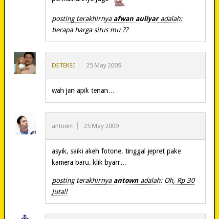
posting terakhirnya
afwan auliyar
adalah:
berapa harga situs mu ??
DETEKSI
25 May 2009
wah jan apik tenan…
antown
25 May 2009
asyik, saiki akeh fotone. tinggal jepret pake
kamera baru. klik byarr…
posting terakhirnya
antown
adalah: Oh, Rp 30
Juta!!