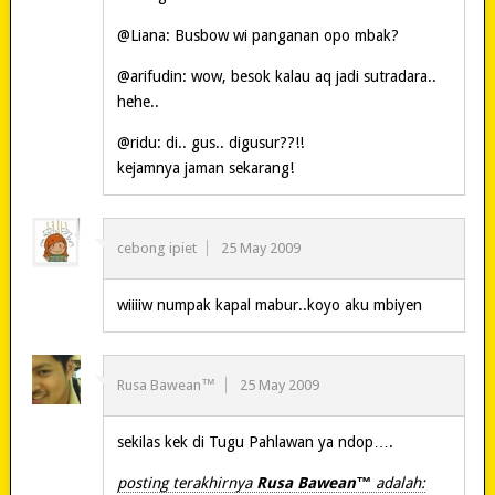
@Liana: Busbow wi panganan opo mbak?
@arifudin: wow, besok kalau aq jadi sutradara..
hehe..
@ridu: di.. gus.. digusur??!!
kejamnya jaman sekarang!
cebong ipiet
25 May 2009
wiiiiw numpak kapal mabur..koyo aku mbiyen
Rusa Bawean™
25 May 2009
sekilas kek di Tugu Pahlawan ya ndop….
posting terakhirnya
Rusa Bawean™
adalah: