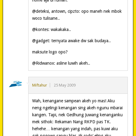
home aja di rumah.
@deteksi, antown, cipzto: opo maneh nek mbok
woco tulisane..
@kontes: wakakaka..
@gadget: ternyata awake dw sak budaya..
maksute logo opo?
@Ridwanox: asline luwih akeh..
Miftahur
25 May 2009
Wah, kenangane sampean akeh yo mas! Aku
neng ngelingi kenangan sing akeh ngunu mbarai
kangen. Tapi, nek Gedhung Juwang kenanganku
mek sithok: Rekaman Nang RKPD pas TK.
hehehe… kenangan yang indah, pas kuwi aku
gak nggowo sangu blas, jik rodo’ eling aku.