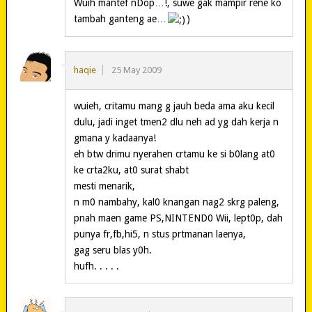
Wuih mantef nDop…!, suwe gak mampir rene ko
tambah ganteng ae…
)
haqie
25 May 2009
wuieh, critamu mang g jauh beda ama aku kecil
dulu, jadi inget tmen2 dlu neh ad yg dah kerja n
gmana y kadaanya!
eh btw drimu nyerahen crtamu ke si b0lang at0
ke crta2ku, at0 surat shabt
mesti menarik,
n m0 nambahy, kal0 knangan nag2 skrg paleng,
pnah maen game PS,NINTEND0 Wii, lept0p, dah
punya fr,fb,hi5, n stus prtmanan laenya,
gag seru blas y0h.
hufh. . . . .