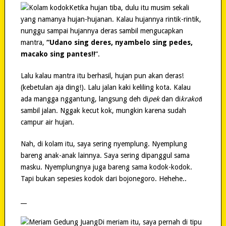
Ketika hujan tiba, dulu itu musim sekali
yang namanya hujan-hujanan. Kalau hujannya rintik-rintik,
nunggu sampai hujannya deras sambil mengucapkan
mantra,
“Udano sing deres, nyambelo sing pedes,
macako sing pantes!!
“.
Lalu kalau mantra itu berhasil, hujan pun akan deras!
(kebetulan aja ding!). Lalu jalan kaki keliling kota. Kalau
ada mangga nggantung, langsung deh di
pek
dan di
krakot
i
sambil jalan. Nggak kecut kok, mungkin karena sudah
campur air hujan.
Nah, di kolam itu, saya sering nyemplung. Nyemplung
bareng anak-anak lainnya. Saya sering dipanggul sama
masku. Nyemplungnya juga bareng sama kodok-kodok.
Tapi bukan sepesies kodok dari bojonegoro. Hehehe..
__
Di meriam itu, saya pernah di tipu