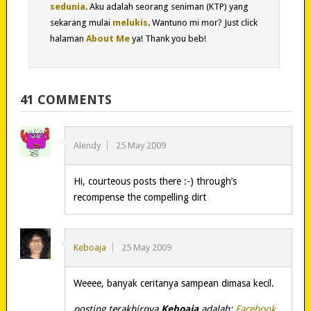
sedunia
. Aku adalah seorang seniman (KTP) yang
sekarang mulai
melukis
. Wantuno mi mor? Just click
halaman
About Me
ya! Thank you beb!
41 COMMENTS
Alendy
25 May 2009
Hi, courteous posts there :-) through’s
recompense the compelling dirt
Keboaja
25 May 2009
Weeee, banyak ceritanya sampean dimasa kecil.
posting terakhirnya
Keboaja
adalah:
Facebook