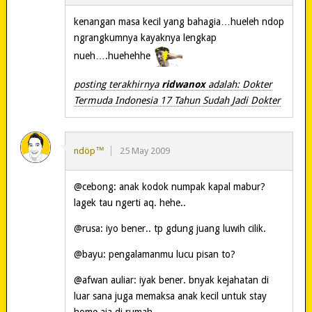
kenangan masa kecil yang bahagia…hueleh ndop
ngrangkumnya kayaknya lengkap
nueh….huehehhe
posting terakhirnya
ridwanox
adalah: Dokter
Termuda Indonesia 17 Tahun Sudah Jadi Dokter
ndöp™
25 May 2009
@cebong: anak kodok numpak kapal mabur?
lagek tau ngerti aq. hehe..
@rusa: iyo bener.. tp gdung juang luwih cilik.
@bayu: pengalamanmu lucu pisan to?
@afwan auliar: iyak bener. bnyak kejahatan di
luar sana juga memaksa anak kecil untuk stay