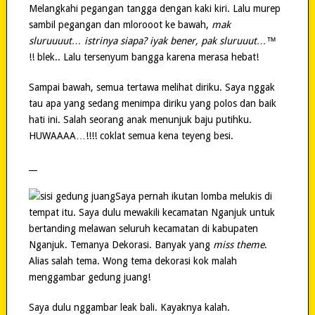
Melangkahi pegangan tangga dengan kaki kiri. Lalu murep
sambil pegangan dan mlorooot ke bawah,
mak
sluruuuut… istrinya siapa? iyak bener, pak sluruuut…™
!! blek.. Lalu tersenyum bangga karena merasa hebat!
Sampai bawah, semua tertawa melihat diriku. Saya nggak
tau apa yang sedang menimpa diriku yang polos dan baik
hati ini. Salah seorang anak menunjuk baju putihku.
HUWAAAA…!!!! coklat semua kena teyeng besi.
__
Saya pernah ikutan lomba melukis di
tempat itu. Saya dulu mewakili kecamatan Nganjuk untuk
bertanding melawan seluruh kecamatan di kabupaten
Nganjuk. Temanya Dekorasi. Banyak yang
miss theme
.
Alias salah tema. Wong tema dekorasi kok malah
menggambar gedung juang!
Saya dulu nggambar leak bali. Kayaknya kalah.