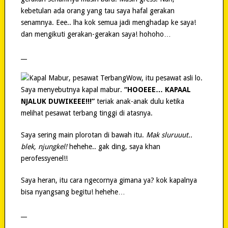
kebetulan ada orang yang tau saya hafal gerakan
senamnya. Eee.. lha kok semua jadi menghadap ke saya!
dan mengikuti gerakan-gerakan saya! hohoho…
__
Wow, itu pesawat asli lo.
Saya menyebutnya kapal mabur.
“HOOEEE… KAPAAL
NJALUK DUWIKEEE!!!”
teriak anak-anak dulu ketika
melihat pesawat terbang tinggi di atasnya.
Saya sering main plorotan di bawah itu.
Mak sluruuut..
blek, njungkel!
hehehe.. gak ding, saya khan
perofessyenel!!
Saya heran, itu cara ngecornya gimana ya? kok kapalnya
bisa nyangsang begitu! hehehe…
__