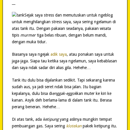
__
Sejak saya stress dan memutuskan untuk ngeblog
untuk menghilangkan stress saya, saya sering ngelamun di
atas tank itu. Dengan pakaian seadanya, pakaian wisata
tipis
murmer
tiga belas ribuan, dengan belum mandi,
dengan muka tidur.
Biasanya saya ngejak
adik saya
, atau ponakan saya untuk
jaga-jaga. Siapa tau ketika saya ngelamun, saya kebablasan
dan saya ndak sadar diri alias gila. Hehehe…
Tank itu dulu bisa dijalankan sedikit. Tapi sekarang karena
sudah aus, ya jadi seret ndak bisa jalan. Itu bagian
kepalanya, dulu bisa di
enggak-eggok
kan muter ke kiri ke
kanan. Asyik deh berlama-lama di dalam tank itu. Berasa
perang beneran. Hehehe…
Di atas tank, ada
ketipung
yang aslinya mungkin tempat
pembuangan gas. Saya sering
klotekan
pakek ketipung itu.