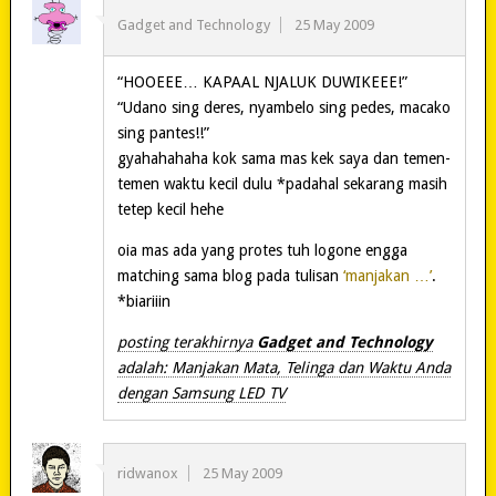
Gadget and Technology
25 May 2009
“HOOEEE… KAPAAL NJALUK DUWIKEEE!”
“Udano sing deres, nyambelo sing pedes, macako
sing pantes!!”
gyahahahaha kok sama mas kek saya dan temen-
temen waktu kecil dulu *padahal sekarang masih
tetep kecil hehe
oia mas ada yang protes tuh logone engga
matching sama blog pada tulisan
‘manjakan …’
.
*biariiin
posting terakhirnya
Gadget and Technology
adalah: Manjakan Mata, Telinga dan Waktu Anda
dengan Samsung LED TV
ridwanox
25 May 2009