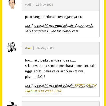
yudi
26 May 2009
pasti sangat berkesan kenangannya :-D
posting terakhirnya
yudi
adalah: Cosa Aranda
SEO Complete Guide for WordPress
ifoel
26 May 2009
bro… aku perlu bantuanmu nih…..
sekiranya Anda sempat membaca komen ini, kalo
ngga sibuk.. balas ya or aktifkan YM nya..
pliss….. S.O.S
posting terakhirnya
ifoel
adalah:
PROFIL CALON
PRESIDEN RI 2009-2014