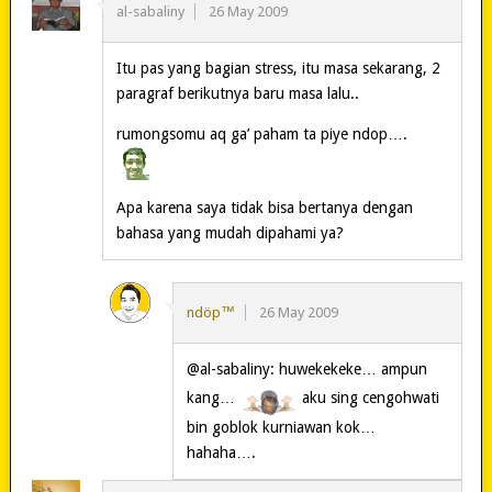
al-sabaliny
26 May 2009
Itu pas yang bagian stress, itu masa sekarang, 2
paragraf berikutnya baru masa lalu..
rumongsomu aq ga’ paham ta piye ndop….
Apa karena saya tidak bisa bertanya dengan
bahasa yang mudah dipahami ya?
ndöp™
26 May 2009
@al-sabaliny: huwekekeke… ampun
kang…
aku sing cengohwati
bin goblok kurniawan kok…
hahaha….