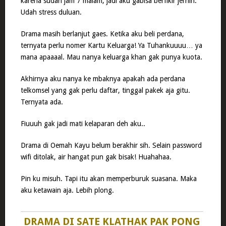
karena sudah jam 7 malam, jadi aku gabisa berfikir jernih.
Udah stress duluan.
Drama masih berlanjut gaes. Ketika aku beli perdana,
ternyata perlu nomer Kartu Keluarga! Ya Tuhankuuuu… ya
mana apaaaal. Mau nanya keluarga khan gak punya kuota.
Akhirnya aku nanya ke mbaknya apakah ada perdana
telkomsel yang gak perlu daftar, tinggal pakek aja gitu.
Ternyata ada.
Fiuuuh gak jadi mati kelaparan deh aku..
Drama di Oemah Kayu belum berakhir sih. Selain password
wifi ditolak, air hangat pun gak bisak! Huahahaa.
Pin ku misuh. Tapi itu akan memperburuk suasana. Maka
aku ketawain aja. Lebih plong.
DRAMA DI SATE KLATHAK PAK PONG