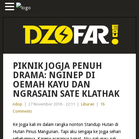
PIKNIK JOGJA PENUH
DRAMA: NGINEP DI
OEMAH KAYU DAN
NGRASAIN SATE KLATHAK
ndop
|
27 November 2018 - 22:11
|
Liburan
|
16
Comments
Ke Jogja kali ini dalam rangka nonton Standup Hutan di
Hutan Pinus Mangunan. Tapi aku sengaja ke Jogja sehari
sebelumnya. Karena acaranya Jumat. Aku gak mau gak