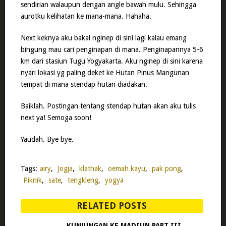
sendirian walaupun dengan angle bawah mulu. Sehingga
aurotku kelihatan ke mana-mana. Hahaha.
Next keknya aku bakal nginep di sini lagi kalau emang
bingung mau cari penginapan di mana. Penginapannya 5-6
km dari stasiun Tugu Yogyakarta. Aku nginep di sini karena
nyari lokasi yg paling deket ke Hutan Pinus Mangunan
tempat di mana stendap hutan diadakan.
Baiklah. Postingan tentang stendap hutan akan aku tulis
next ya! Semoga soon!
Yaudah. Bye bye.
Tags:
airy
,
Jogja
,
klathak
,
oemah kayu
,
pak pong
,
Piknik
,
sate
,
tengkleng
,
yogya
RELATED POSTS
KUNJUNGAN KE MADIUN PART III