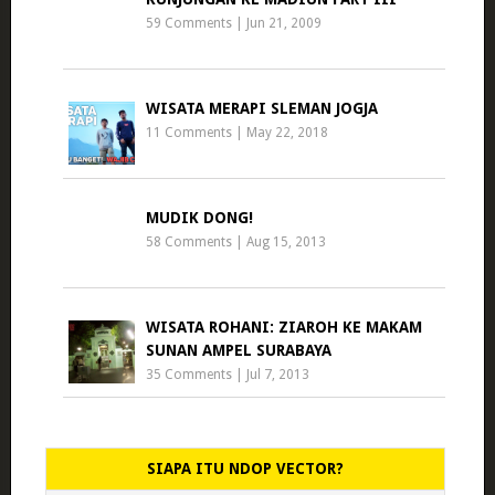
59 Comments
|
Jun 21, 2009
WISATA MERAPI SLEMAN JOGJA
11 Comments
|
May 22, 2018
MUDIK DONG!
58 Comments
|
Aug 15, 2013
WISATA ROHANI: ZIAROH KE MAKAM
SUNAN AMPEL SURABAYA
35 Comments
|
Jul 7, 2013
SIAPA ITU NDOP VECTOR?