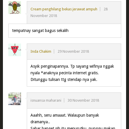
Cream penghilang bekas jerawat ampuh
28
November 2018
tempatnay sangat bagus sekalih
Inda Chakim
29 November 2018
Asyik penginapannya. Tp sayang wifinya nggak
nyala *anaknya pecinta internet gratis.
Ditunggu tulisan ttg stendap nya yak.
isnuansa maharani
30 November 2018
Aaahh, seru amaaat. Walaupun banyak
dramanya..
Sabar banget sih itu menurutku, nunggu makan