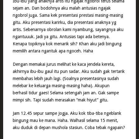
Ibu-ibu yang anaknya artis itu ngajak ngobrol terus selama
sejam an. Dan bodohnya aku malah antusias ngajak
ngobrol juga. Sama kek presentasi prestasi masing-masing
gitu. Aku presentasi karirku, dia presentasi anaknya yg
artis. Sebenarnya obrolan kami nyambung, sayangnya aku
ngantuuuk. Jadi ya gitu. Antusias tapi ada betenya.
Kenapa topiknya kok menarik sih? Khan aku jadi bingung
memilih antara ngantuk apa ngoceh. Haha
Dengan memakai jurus melihat ke kaca jendela kereta,
akhirnya ibu-ibu gaul itu pun sadar. Aku sudah gak tertarik
membahas lebih jauh lagi. (Soalnya presentasinya sudah
melebar ke keluarga masing-masing haha). Akupun
berhasil tidur gaes! Selama setengah jam an. Gak sampe
mimpi sih. Tapi sudah merasakan “mak hiyut” gitu.
Jam 12.45 sepur sampe Jogja. Aku kok tiba-tiba ngeblank
bingung mau ke mana. Haha. Walhasil selama 15 menit,
aku duduk di depan mushola stasiun. Coba tebak ngapain?