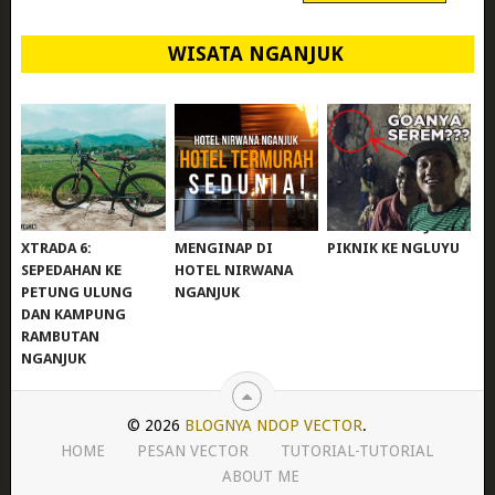
WISATA NGANJUK
REVIEW POLYGON
MURAH BANGET!
WISATA NGANJUK:
XTRADA 6:
MENGINAP DI
PIKNIK KE NGLUYU
SEPEDAHAN KE
HOTEL NIRWANA
PETUNG ULUNG
NGANJUK
DAN KAMPUNG
RAMBUTAN
NGANJUK
© 2026
BLOGNYA NDOP VECTOR
.
HOME
PESAN VECTOR
TUTORIAL-TUTORIAL
ABOUT ME