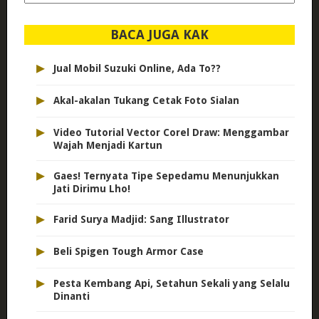
dipilih..
BACA JUGA KAK
▸
Jual Mobil Suzuki Online, Ada To??
▸
Akal-akalan Tukang Cetak Foto Sialan
▸
Video Tutorial Vector Corel Draw: Menggambar
Wajah Menjadi Kartun
▸
Gaes! Ternyata Tipe Sepedamu Menunjukkan
Jati Dirimu Lho!
▸
Farid Surya Madjid: Sang Illustrator
▸
Beli Spigen Tough Armor Case
▸
Pesta Kembang Api, Setahun Sekali yang Selalu
Dinanti