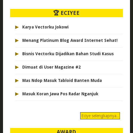
🏆 ECIYEE
▸
Karya Vectorku Jokowi
▸
Menang Platinum Blog Award Internet Sehat!
▸
Bisnis Vectorku Dijadikan Bahan Studi Kasus
▸
Dimuat di User Magazine #2
▸
Mas Ndop Masuk Tabloid Banten Muda
▸
Masuk Koran Jawa Pos Radar Nganjuk
Eciye selengkapnya..
AWARD