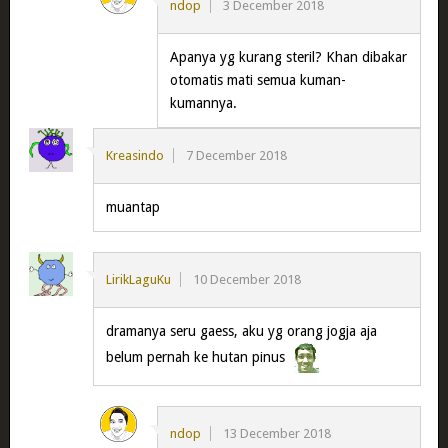
ndop
3 December 2018
Apanya yg kurang steril? Khan dibakar
otomatis mati semua kuman-
kumannya.
Kreasindo
7 December 2018
muantap
LirikLaguKu
10 December 2018
dramanya seru gaess, aku yg orang jogja aja
belum pernah ke hutan pinus
ndop
13 December 2018