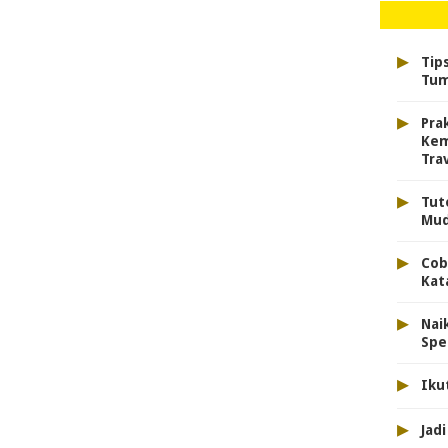
▸
Tip
Tum
▸
Prak
Kem
Tra
▸
Tut
Mud
▸
Cob
Kat
▸
Nai
Spe
▸
Iku
▸
Jad