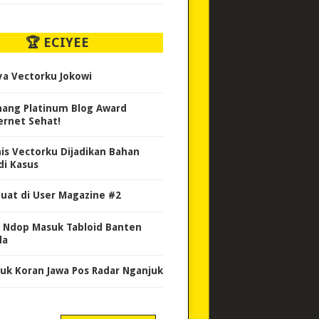
🏆 ECIYEE
ya Vectorku Jokowi
ang Platinum Blog Award
ernet Sehat!
nis Vectorku Dijadikan Bahan
di Kasus
uat di User Magazine #2
 Ndop Masuk Tabloid Banten
da
uk Koran Jawa Pos Radar Nganjuk