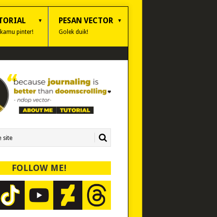
TORIAL
PESAN VECTOR
 kamu pinter!
Golek duik!
FOLLOW ME!