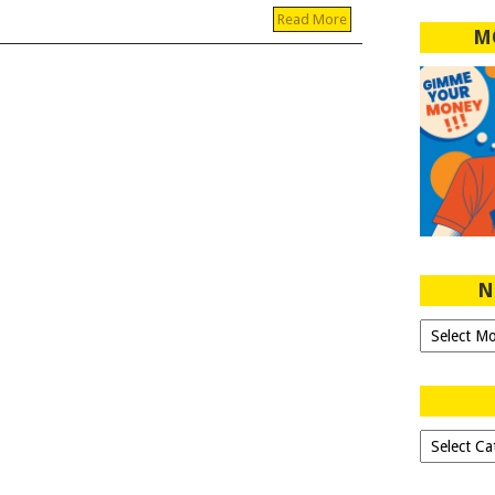
Read More
M
N
Ngeblog
Sejak
2007!
Dipilih-
dipilih..