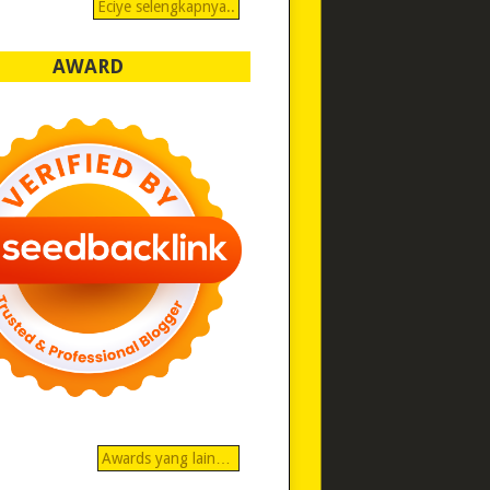
Eciye selengkapnya..
AWARD
Awards yang lain…