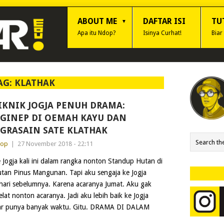
ABOUT ME
DAFTAR ISI
TU
Apa itu Ndop?
Isinya Curhat!
Biar
AG:
KLATHAK
IKNIK JOGJA PENUH DRAMA:
GINEP DI OEMAH KAYU DAN
GRASAIN SATE KLATHAK
dop
|
27 November 2018 - 22:11
 Jogja kali ini dalam rangka nonton Standup Hutan di
tan Pinus Mangunan. Tapi aku sengaja ke Jogja
hari sebelumnya. Karena acaranya Jumat. Aku gak
at nonton acaranya. Jadi aku lebih baik ke Jogja
Biar punya banyak waktu. Gitu. DRAMA DI DALAM