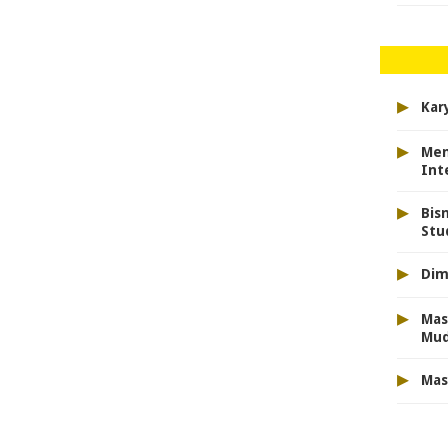
▸
Kar
▸
Men
Int
▸
Bis
Stu
▸
Dim
▸
Mas
Mu
▸
Mas