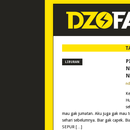
T
P
LIBURAN
N
N
n
Ke
Hu
se
mau gak jumatan. Aku juga gak mau tel
sehari sebelumnya. Biar gak capek. 
SEPUR […]