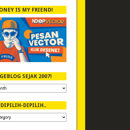
ONEY IS MY FRIEND!
GEBLOG SEJAK 2007!
DIPILIH-DIPILIH..