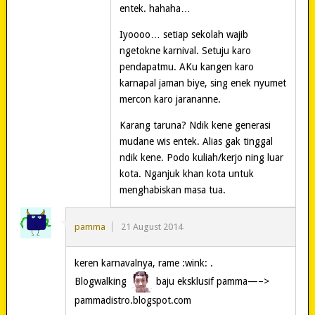
entek. hahaha…
Iyoooo… setiap sekolah wajib
ngetokne karnival. Setuju karo
pendapatmu. AKu kangen karo
karnapal jaman biye, sing enek nyumet
mercon karo jarananne.
Karang taruna? Ndik kene generasi
mudane wis entek. Alias gak tinggal
ndik kene. Podo kuliah/kerjo ning luar
kota. Nganjuk khan kota untuk
menghabiskan masa tua.
pamma
21 August 2014
keren karnavalnya, rame :wink: .
Blogwalking
baju eksklusif pamma—–>
pammadistro.blogspot.com