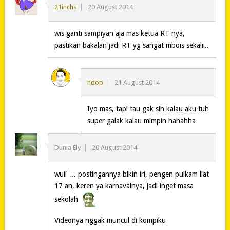
21inchs
20 August 2014
wis ganti sampiyan aja mas ketua RT nya,
pastikan bakalan jadi RT yg sangat mbois sekalii..
ndop
21 August 2014
Iyo mas, tapi tau gak sih kalau aku tuh
super galak kalau mimpin hahahha
Dunia Ely
20 August 2014
wuii … postingannya bikin iri, pengen pulkam liat
17 an, keren ya karnavalnya, jadi inget masa
sekolah
Videonya nggak muncul di kompiku