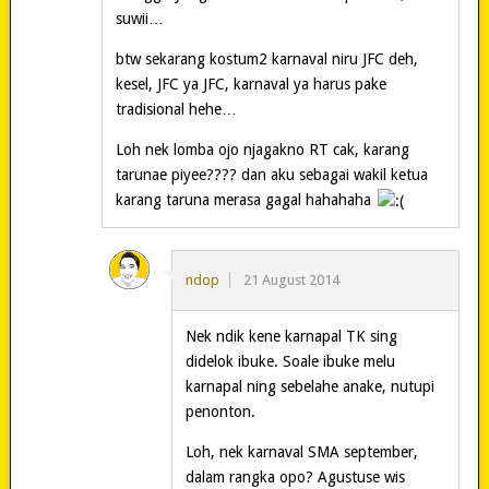
suwii…
btw sekarang kostum2 karnaval niru JFC deh,
kesel, JFC ya JFC, karnaval ya harus pake
tradisional hehe…
Loh nek lomba ojo njagakno RT cak, karang
tarunae piyee???? dan aku sebagai wakil ketua
karang taruna merasa gagal hahahaha
ndop
21 August 2014
Nek ndik kene karnapal TK sing
didelok ibuke. Soale ibuke melu
karnapal ning sebelahe anake, nutupi
penonton.
Loh, nek karnaval SMA september,
dalam rangka opo? Agustuse wis