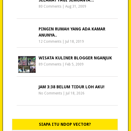
80 Comments
|
Aug 31, 2009
PINGIN RUMAH YANG ADA KAMAR
ANUNYA..
12 Comments
|
Jul 18, 2019
WISATA KULINER BLOGGER NGANJUK
89 Comments
|
Feb 5, 2009
JAM 3:38 BELUM TIDUR LOH AKU!
No Comments
|
Jul 18, 2026
SIAPA ITU NDOP VECTOR?