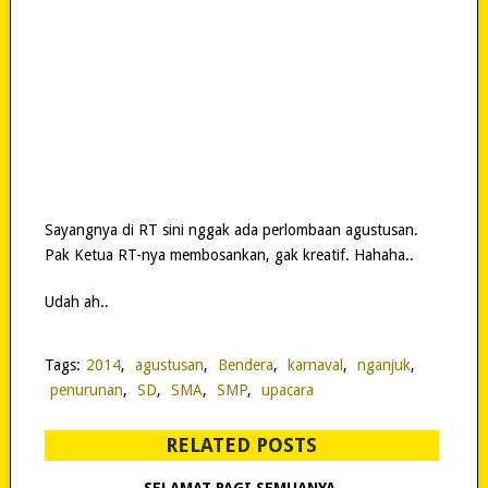
Sayangnya di RT sini nggak ada perlombaan agustusan.
Pak Ketua RT-nya membosankan, gak kreatif. Hahaha..
Udah ah..
Tags:
2014
,
agustusan
,
Bendera
,
karnaval
,
nganjuk
,
penurunan
,
SD
,
SMA
,
SMP
,
upacara
RELATED POSTS
SELAMAT PAGI SEMUANYA…