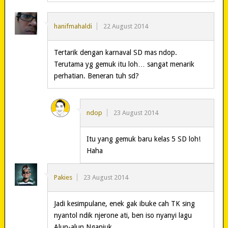
hanifmahaldi
22 August 2014
Tertarik dengan karnaval SD mas ndop.
Terutama yg gemuk itu loh… sangat menarik
perhatian. Beneran tuh sd?
ndop
23 August 2014
Itu yang gemuk baru kelas 5 SD loh!
Haha
Pakies
23 August 2014
Jadi kesimpulane, enek gak ibuke cah TK sing
nyantol ndik njerone ati, ben iso nyanyi lagu
Alun-alun Nganjuk