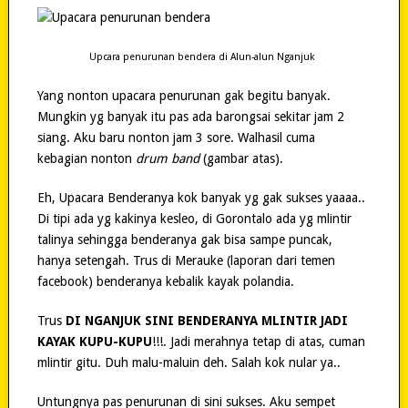
Upcara penurunan bendera di Alun-alun Nganjuk
Yang nonton upacara penurunan gak begitu banyak.
Mungkin yg banyak itu pas ada barongsai sekitar jam 2
siang. Aku baru nonton jam 3 sore. Walhasil cuma
kebagian nonton
drum band
(gambar atas).
Eh, Upacara Benderanya kok banyak yg gak sukses yaaaa..
Di tipi ada yg kakinya kesleo, di Gorontalo ada yg mlintir
talinya sehingga benderanya gak bisa sampe puncak,
hanya setengah. Trus di Merauke (laporan dari temen
facebook) benderanya kebalik kayak polandia.
Trus
DI NGANJUK SINI BENDERANYA MLINTIR JADI
KAYAK KUPU-KUPU
!!!. Jadi merahnya tetap di atas, cuman
mlintir gitu. Duh malu-maluin deh. Salah kok nular ya..
Untungnya pas penurunan di sini sukses. Aku sempet