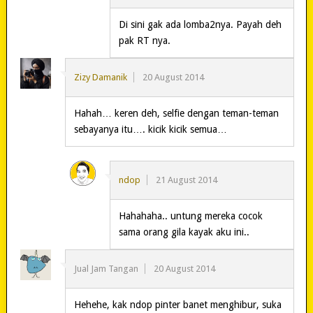
Di sini gak ada lomba2nya. Payah deh
pak RT nya.
Zizy Damanik
20 August 2014
Hahah… keren deh, selfie dengan teman-teman
sebayanya itu…. kicik kicik semua…
ndop
21 August 2014
Hahahaha.. untung mereka cocok
sama orang gila kayak aku ini..
Jual Jam Tangan
20 August 2014
Hehehe, kak ndop pinter banet menghibur, suka