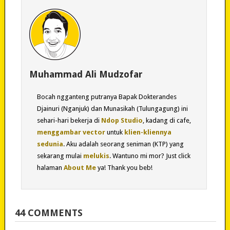
Muhammad Ali Mudzofar
Bocah ngganteng putranya Bapak Dokterandes
Djainuri (Nganjuk) dan Munasikah (Tulungagung) ini
sehari-hari bekerja di
Ndop Studio
, kadang di cafe,
menggambar vector
untuk
klien-kliennya
sedunia
. Aku adalah seorang seniman (KTP) yang
sekarang mulai
melukis
. Wantuno mi mor? Just click
halaman
About Me
ya! Thank you beb!
44 COMMENTS