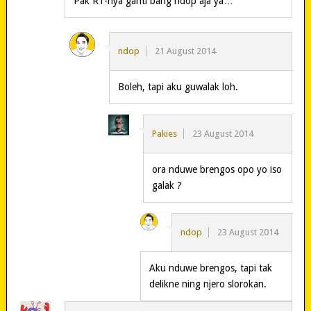
Pak RT-nya ganti bang ndop aja ya…
ndop
21 August 2014
Boleh, tapi aku guwalak loh.
Pakies
23 August 2014
ora nduwe brengos opo yo iso
galak ?
ndop
23 August 2014
Aku nduwe brengos, tapi tak
delikne ning njero slorokan.