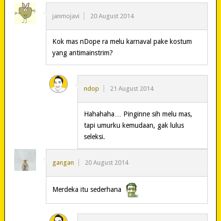
janmojavi
20 August 2014
Kok mas nDope ra melu karnaval pake kostum
yang antimainstrim?
ndop
21 August 2014
Hahahaha… Pinginne sih melu mas,
tapi umurku kemudaan, gak lulus
seleksi.
gangan
20 August 2014
Merdeka itu sederhana