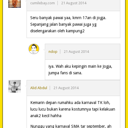
cumilebay.com
21 August 2014
Seru banyak pawai yaa, kmrn 17an di jogja.
Sepanjang jalan banyak pawai juga yg
diselengarakan oleh kampung2
ndop
21 August 2014
iya. Wah aku kepingin main ke Jogja,
jumpa fans di sana.
Alid Abdul
21 August 2014
Kemarin depan rumahku ada karnaval TK loh,
lucu lucu bukan karena kostumnya tapi kelakuan
anak2 kecil hahha
Nunggu yang karnaval SMA tar september, ah