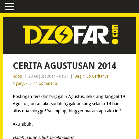
CERITA AGUSTUSAN 2014
ndop
|
20 August 2014 - 01:31
|
Begini Lo Ceritanya
,
Nganjuk
|
44 Comments
Postingan terakhir tanggal 5 Agustus, sekarang tanggal 19
Agustus, berati aku sudah nggak posting selama 14 hari
alias dua minggu! Ya amplop, blogger macam apa aku ini?
Aku sibuk!
Halah paling sibuk facebookan?