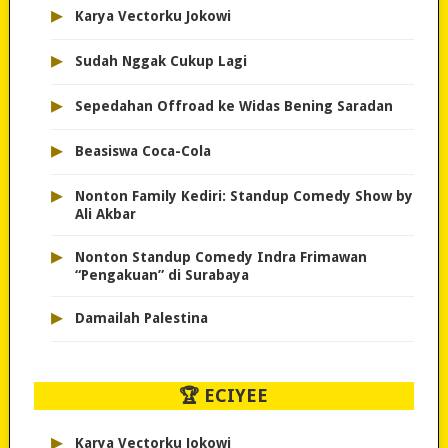
▸
Karya Vectorku Jokowi
▸
Sudah Nggak Cukup Lagi
▸
Sepedahan Offroad ke Widas Bening Saradan
▸
Beasiswa Coca-Cola
▸
Nonton Family Kediri: Standup Comedy Show by
Ali Akbar
▸
Nonton Standup Comedy Indra Frimawan
“Pengakuan” di Surabaya
▸
Damailah Palestina
🏆 ECIYEE
▸
Karya Vectorku Jokowi