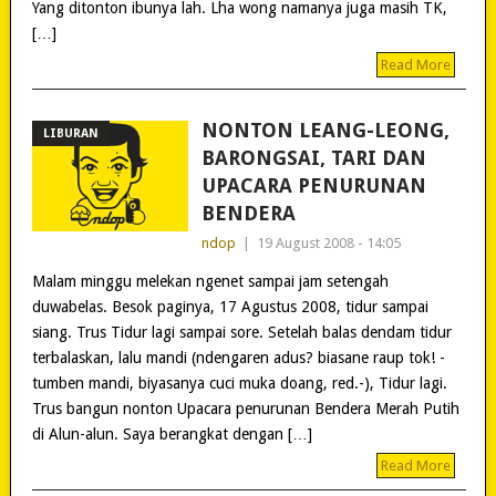
Yang ditonton ibunya lah. Lha wong namanya juga masih TK,
[…]
Read More
NONTON LEANG-LEONG,
LIBURAN
BARONGSAI, TARI DAN
UPACARA PENURUNAN
BENDERA
ndop
|
19 August 2008 - 14:05
Malam minggu melekan ngenet sampai jam setengah
duwabelas. Besok paginya, 17 Agustus 2008, tidur sampai
siang. Trus Tidur lagi sampai sore. Setelah balas dendam tidur
terbalaskan, lalu mandi (ndengaren adus? biasane raup tok! -
tumben mandi, biyasanya cuci muka doang, red.-), Tidur lagi.
Trus bangun nonton Upacara penurunan Bendera Merah Putih
di Alun-alun. Saya berangkat dengan […]
Read More