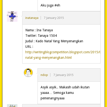
Aku juga #eh
inatanaya
7 January 2015
Nama : Ina Tanaya
Twitter: Tanaya 1504
Judul : Kado Natal Yang Menyenangkan
URL :
http://writingblogcompetition.blogspot.com/2015/01/k
natal-yang-menyenangkan.html
ndop
7 January 2015
Asyik asyik.. Makasih udah ikutan
yaaaa… Semoga kamu
pemenangnyaaa