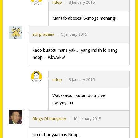
ndop
8 January 2015
Mantab abeees! Semoga menang!
adi pradana
9 January 2015
kado buatku mana yak… yang indah lo bang
ndop… wkwwkw
ndop
9 January 2015
Wakakaka.. ikutan dulu give
awaynyaaa
Blogs Of Hariyanto
10 January 2015
ijin daftar yaa mas Ndop..