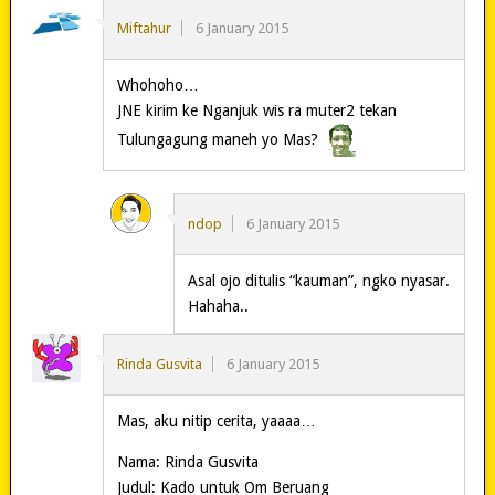
Miftahur
6 January 2015
Whohoho…
JNE kirim ke Nganjuk wis ra muter2 tekan
Tulungagung maneh yo Mas?
ndop
6 January 2015
Asal ojo ditulis “kauman”, ngko nyasar.
Hahaha..
Rinda Gusvita
6 January 2015
Mas, aku nitip cerita, yaaaa…
Nama: Rinda Gusvita
Judul: Kado untuk Om Beruang