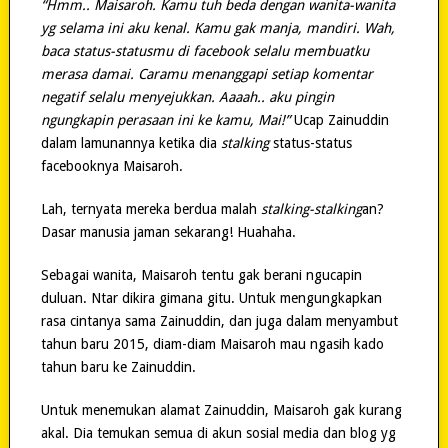
“Hmm.. Maisaroh. Kamu tuh beda dengan wanita-wanita
yg selama ini aku kenal. Kamu gak manja, mandiri. Wah,
baca status-statusmu di facebook selalu membuatku
merasa damai. Caramu menanggapi setiap komentar
negatif selalu menyejukkan. Aaaah.. aku pingin
ngungkapin perasaan ini ke kamu, Mai!”
Ucap Zainuddin
dalam lamunannya ketika dia
stalking
status-status
facebooknya Maisaroh.
Lah, ternyata mereka berdua malah
stalking-stalking
an?
Dasar manusia jaman sekarang! Huahaha.
Sebagai wanita, Maisaroh tentu gak berani ngucapin
duluan. Ntar dikira gimana gitu. Untuk mengungkapkan
rasa cintanya sama Zainuddin, dan juga dalam menyambut
tahun baru 2015, diam-diam Maisaroh mau ngasih kado
tahun baru ke Zainuddin.
Untuk menemukan alamat Zainuddin, Maisaroh gak kurang
akal. Dia temukan semua di akun sosial media dan blog yg