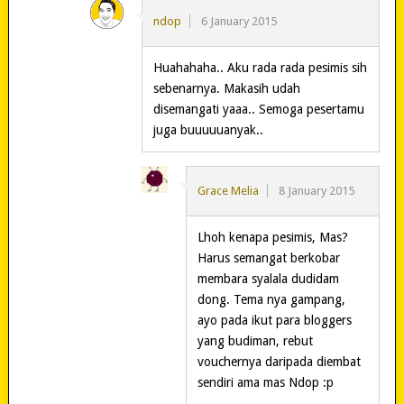
ndop
6 January 2015
Huahahaha.. Aku rada rada pesimis sih
sebenarnya. Makasih udah
disemangati yaaa.. Semoga pesertamu
juga buuuuuanyak..
Grace Melia
8 January 2015
Lhoh kenapa pesimis, Mas?
Harus semangat berkobar
membara syalala dudidam
dong. Tema nya gampang,
ayo pada ikut para bloggers
yang budiman, rebut
vouchernya daripada diembat
sendiri ama mas Ndop :p