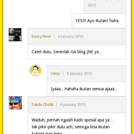
2015
YES!!! Ayo ikutan! haha
Euisry Noor
6 January 2015
Catet dulu. Serentak GA blog JNE ya…
ndop
6 January 2015
Iyaaa.. Hahaha ikutan semua ajaaa..
Pakde Cholik
6 January 2015
Waduh, pernah ngasih kado spesial apa ya…
tak pikir-pikir dulu ach, semoga bisa ikutan
Sukses mas bero