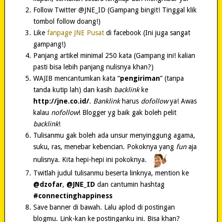
Follow Twitter @JNE_ID (Gampang bingit! Tinggal klik
tombol follow doang!)
Like
fanpage JNE Pusat
di facebook (Ini juga sangat
gampang!)
Panjang artikel minimal 250 kata (Gampang ini! kalian
pasti bisa lebih panjang nulisnya khan?)
WAJIB mencantumkan kata “
pengiriman
” (tanpa
tanda kutip lah) dan kasih
backlink
ke
http://jne.co.id/
.
Banklink
harus
dofollow
ya! Awas
kalau
nofollow
! Blogger yg baik gak boleh pelit
backlink
!
Tulisanmu gak boleh ada unsur menyinggung agama,
suku, ras, menebar kebencian. Pokoknya yang
fun
aja
nulisnya. Kita hepi-hepi ini pokoknya.
Twitlah judul tulisanmu beserta linknya, mention ke
@dzofar
,
@JNE_ID
dan cantumin hashtag
#connectinghappiness
Save banner di bawah. Lalu aplod di postingan
blogmu. Link-kan ke postinganku ini. Bisa khan?