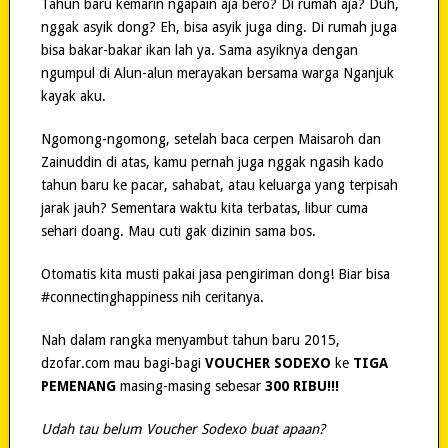
Tahun baru kemarin ngapain aja bero? Di rumah aja? Duh,
nggak asyik dong? Eh, bisa asyik juga ding. Di rumah juga
bisa bakar-bakar ikan lah ya. Sama asyiknya dengan
ngumpul di Alun-alun merayakan bersama warga Nganjuk
kayak aku.
Ngomong-ngomong, setelah baca cerpen Maisaroh dan
Zainuddin di atas, kamu pernah juga nggak ngasih kado
tahun baru ke pacar, sahabat, atau keluarga yang terpisah
jarak jauh? Sementara waktu kita terbatas, libur cuma
sehari doang. Mau cuti gak dizinin sama bos.
Otomatis kita musti pakai jasa pengiriman dong! Biar bisa
#connectinghappiness nih ceritanya.
Nah dalam rangka menyambut tahun baru 2015,
dzofar.com mau bagi-bagi
VOUCHER SODEXO
ke
TIGA
PEMENANG
masing-masing sebesar
300 RIBU!!!
Udah tau belum Voucher Sodexo buat apaan?