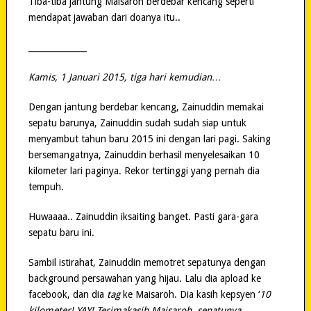
Tiba-tiba jantung Maisaroh berdebar kencang seperti
mendapat jawaban dari doanya itu..
______________
Kamis, 1 Januari 2015, tiga hari kemudian…
Dengan jantung berdebar kencang, Zainuddin memakai
sepatu barunya, Zainuddin sudah sudah siap untuk
menyambut tahun baru 2015 ini dengan lari pagi. Saking
bersemangatnya, Zainuddin berhasil menyelesaikan 10
kilometer lari paginya. Rekor tertinggi yang pernah dia
tempuh.
Huwaaaa.. Zainuddin iksaiting banget. Pasti gara-gara
sepatu baru ini.
Sambil istirahat, Zainuddin memotret sepatunya dengan
background persawahan yang hijau. Lalu dia apload ke
facebook, dan dia
tag
ke Maisaroh. Dia kasih kepsyen ‘
10
kilometer! YAY! Terimakasih Maisaroh, sepatunya