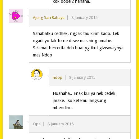
kok dobel2 hahaha..
Ajeng Sari Rahayu
8 January 2015
Sahabatku cedhek, nggak tau kirim kado. Lek
ngadi yo tak terne dewe mas ning omahe.
Selamat bercerita deh buat yg ikut giveawaynya
mas Ndop
ndop
8 January 2015
Huahaha.. Enak kui ya nek cedek
jarake. Iso ketemu langsung
mbendino.
Ope
8 January 2015