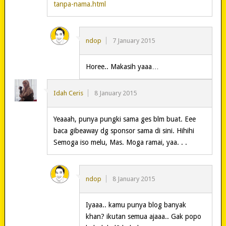
tanpa-nama.html
ndop
7 January 2015
Horee.. Makasih yaaa…
Idah Ceris
8 January 2015
Yeaaah, punya pungki sama ges blm buat. Eee
baca gibeaway dg sponsor sama di sini. Hihihi
Semoga iso melu, Mas. Moga ramai, yaa. . .
ndop
8 January 2015
Iyaaa.. kamu punya blog banyak
khan? ikutan semua ajaaa.. Gak popo