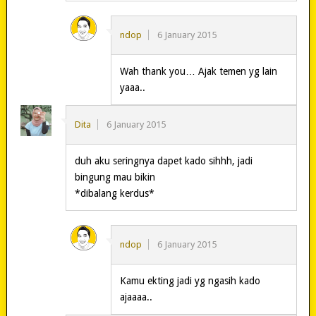
ndop
6 January 2015
Wah thank you… Ajak temen yg lain
yaaa..
Dita
6 January 2015
duh aku seringnya dapet kado sihhh, jadi
bingung mau bikin
*dibalang kerdus*
ndop
6 January 2015
Kamu ekting jadi yg ngasih kado
ajaaaa..