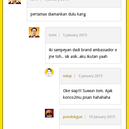
pertamax diamankan dulu kang
tomi
5 January 2015
iki sampeyan dadi brand ambassador e
jne toh.. sik asik..aku ikutan yaah
ndop
5 January 2015
Oke siap!!! Suwun tom. Ajak
konco2mu pisan hahahaha
pondokgue
10 January 2015