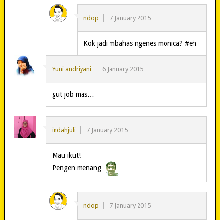
ndop
7 January 2015
Kok jadi mbahas ngenes monica? #eh
Yuni andriyani
6 January 2015
gut job mas…
indahjuli
7 January 2015
Mau ikut!
Pengen menang
ndop
7 January 2015