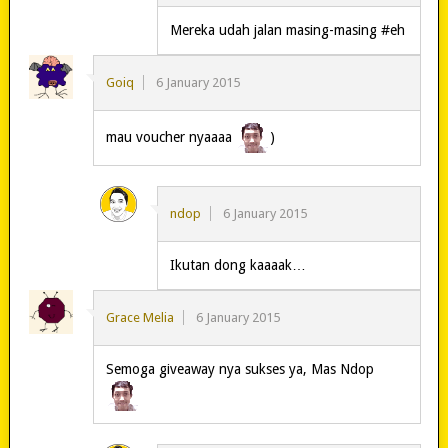
Mereka udah jalan masing-masing #eh
Goiq
6 January 2015
mau voucher nyaaaa
)
ndop
6 January 2015
Ikutan dong kaaaak…
Grace Melia
6 January 2015
Semoga giveaway nya sukses ya, Mas Ndop