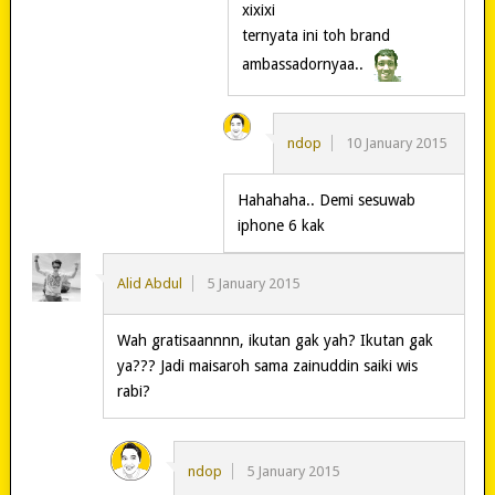
xixixi
ternyata ini toh brand
ambassadornyaa..
ndop
10 January 2015
Hahahaha.. Demi sesuwab
iphone 6 kak
Alid Abdul
5 January 2015
Wah gratisaannnn, ikutan gak yah? Ikutan gak
ya??? Jadi maisaroh sama zainuddin saiki wis
rabi?
ndop
5 January 2015