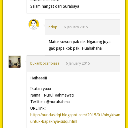
Salam hangat dari Surabaya
ndop
6 January 2015
Matur suwun pak de. Ngarang juga
gak papa kok pak. Huahahaha
bukanbocahbiasa
6 January 2015
Haihaaaiii
Ikutan yaaa
Nama : Nurul Rahmawati
Twitter : @nurulrahma
URL link:
http://bundasidqi.blogspot.com/2015/01/bingkisan-
untuk-bapaknya-sidqi.html