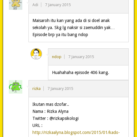
Adi
7 January 2015
Maisaroh itu kan yang ada di si doel anak
sekolah ya. Skg lg naksir si zaenuddin yak…
Episode brp ya itu bang ndop
ndop
7 January 2015
Huahahaha episode 406 kang.
rizka
7 January 2015
Ikutan mas dzofar..
Nama : Rizka Alyna
Twitter : @rizkapsikologi
URL :
http://rizkaalyna.blogspot.com/2015/01/kado-