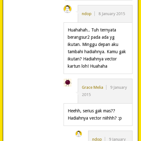
ndop
8 January 2015
Huahahah.. Tuh ternyata
berangsur2 pada ada yg
ikutan. Minggu depan aku
tambahi hadiahnya. Kamu gak
ikutan? Hadiahnya vector
kartun loh! Huahaha
Grace Melia
9 January
2015
Heehh, serius gak mas??
Hadiahnya vector niihhh? :p
ndop
9 January