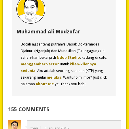
Muhammad Ali Mudzofar
Bocah ngganteng putranya Bapak Dokterandes
Djainuri (Nganjuk) dan Munasikah (Tulungagung) ini
sehari-hari bekerja di
Ndop Studio
, kadang di cafe,
menggambar vector
untuk
klien-kliennya
sedunia
. Aku adalah seorang seniman (KTP) yang
sekarang mulai
melukis
. Wantuno mi mor? Just click
halaman
About Me
ya! Thank you beb!
155 COMMENTS
tomi
5 January 2015