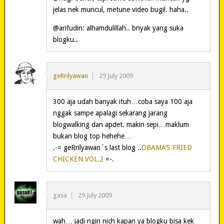
jelas nek muncul, metune video bugil. haha..
@arifudin: alhamdulillah.. bnyak yang suka
blogku..
geRrilyawan
29 July 2009
300 aja udah banyak ituh…coba saya 100 aja
nggak sampe apalagi sekarang jarang
blogwalking dan apdet. makin sepi…maklum
bukan blog top hehehe…
.-= geRrilyawan´s last blog ..
OBAMA’S FRIED
CHICKEN VOL.2
=-.
gasa
29 July 2009
wah… jadi ngiri nich kapan ya blogku bisa kek