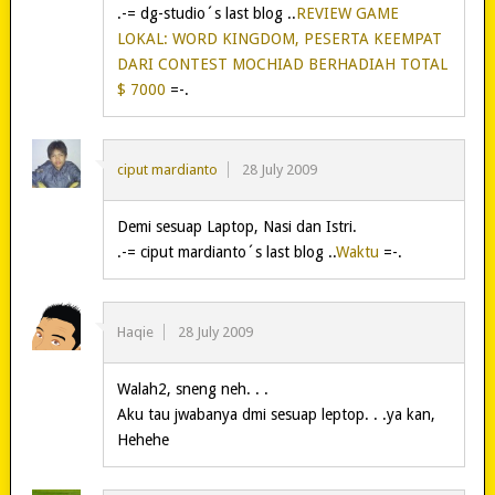
.-= dg-studio´s last blog ..
REVIEW GAME
LOKAL: WORD KINGDOM, PESERTA KEEMPAT
DARI CONTEST MOCHIAD BERHADIAH TOTAL
$ 7000
=-.
ciput mardianto
28 July 2009
Demi sesuap Laptop, Nasi dan Istri.
.-= ciput mardianto´s last blog ..
Waktu
=-.
Haqie
28 July 2009
Walah2, sneng neh. . .
Aku tau jwabanya dmi sesuap leptop. . .ya kan,
Hehehe