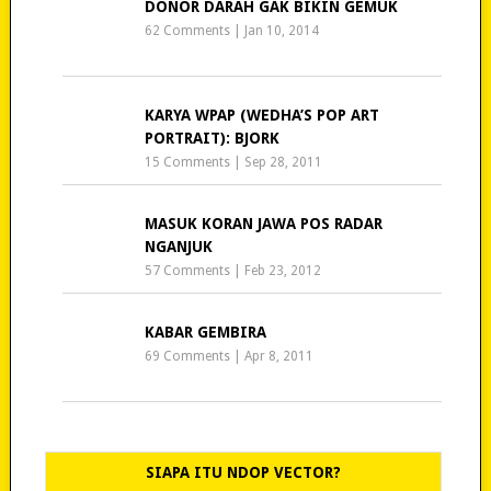
DONOR DARAH GAK BIKIN GEMUK
62 Comments
|
Jan 10, 2014
KARYA WPAP (WEDHA’S POP ART
PORTRAIT): BJORK
15 Comments
|
Sep 28, 2011
MASUK KORAN JAWA POS RADAR
NGANJUK
57 Comments
|
Feb 23, 2012
KABAR GEMBIRA
69 Comments
|
Apr 8, 2011
SIAPA ITU NDOP VECTOR?