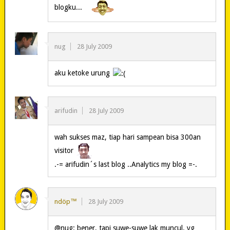
blogku...
nug
28 July 2009
aku ketoke urung
arifudin
28 July 2009
wah sukses maz, tiap hari sampean bisa 300an
visitor
.-= arifudin´s last blog ..Analytics my blog =-.
ndöp™
28 July 2009
@nug: bener, tapi suwe-suwe lak muncul. yg