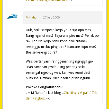
Miftahur
27 July 2009
Ouh, saiki sampean kerjo yo! Kerjo opo mas?
Nang ngendi mas? Bayarane piro mas? Penak po
ra? Koq iso kerjo ndek kono piye critane?
seminggu mlebu ping piro? Kancane sopo wae?
Bos se kereng po ra?
Wes, pertanyaan ra nggenah ing nginggil gak
usah sampean jawab. Sing penting saiki
semangat ngeblog wae, kan wes resmi dadi
puthune si mbah. Oleh hadiah pisan ngunu.
Pokoke Congratulation!!!
.-= Miftahur´s last blog ..
Chatting YM pake’ Tab
dan Pingbox
=-.