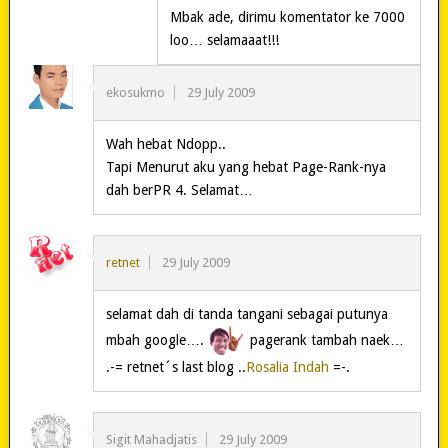
Mbak ade, dirimu komentator ke 7000
loo… selamaaat!!!
ekosukmo
29 July 2009
Wah hebat Ndopp..
Tapi Menurut aku yang hebat Page-Rank-nya
dah berPR 4. Selamat…
retnet
29 July 2009
selamat dah di tanda tangani sebagai putunya
mbah google….
pagerank tambah naek…
.-= retnet´s last blog ..
Rosalia Indah
=-.
Sigit Mahadjatis
29 July 2009