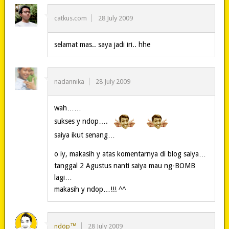
catkus.com
28 July 2009
selamat mas.. saya jadi iri.. hhe
nadannika
28 July 2009
wah……
sukses y ndop….
saiya ikut senang…
o iy, makasih y atas komentarnya di blog saiya…
tanggal 2 Agustus nanti saiya mau ng-BOMB
lagi…
makasih y ndop…!!! ^^
ndöp™
28 July 2009