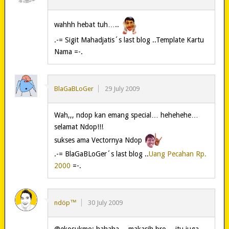
wahhh hebat tuh…..
.-= Sigit Mahadjatis´s last blog ..Template Kartu
Nama =-.
BlaGaBLoGer
29 July 2009
Wah,,, ndop kan emang special… hehehehe…
selamat Ndop!!!
sukses ama Vectornya Ndop
.-= BlaGaBLoGer´s last blog ..
Uang Pecahan Rp.
2000
=-.
ndöp™
30 July 2009
@ekosukmo: hahaha… makasih bro… itu juga