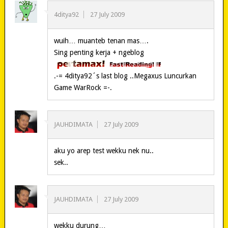
4ditya92
27 July 2009
wuih… muanteb tenan mas….
Sing penting kerja + ngeblog
.-= 4ditya92´s last blog ..Megaxus Luncurkan
Game WarRock =-.
JAUHDIMATA
27 July 2009
aku yo arep test wekku nek nu..
sek..
JAUHDIMATA
27 July 2009
wekku durung…