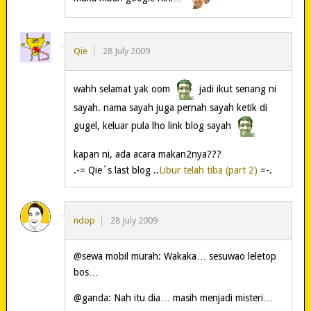
Qie
28 July 2009
wahh selamat yak oom
jadi ikut senang ni
sayah. nama sayah juga pernah sayah ketik di
gugel, keluar pula lho link blog sayah
kapan ni, ada acara makan2nya???
.-= Qie´s last blog ..
Libur telah tiba (part 2)
=-.
ndop
28 July 2009
@sewa mobil murah: Wakaka… sesuwao leletop
bos…
@ganda: Nah itu dia… masih menjadi misteri…