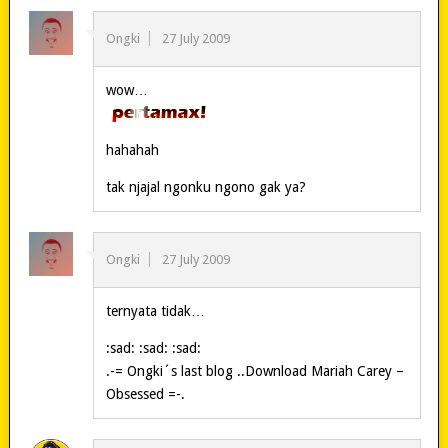
Ongki
27 July 2009
wow…
hahahah
tak njajal ngonku ngono gak ya?
Ongki
27 July 2009
ternyata tidak…
:sad: :sad: :sad:
.-= Ongki´s last blog ..Download Mariah Carey –
Obsessed =-.