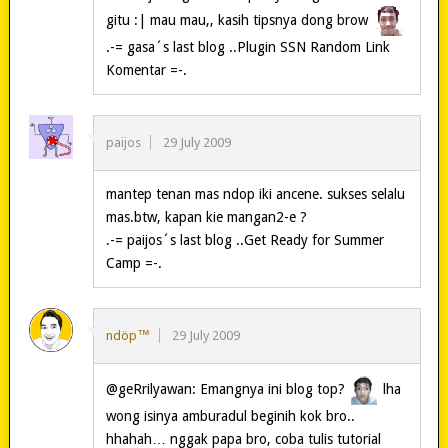
gitu :| mau mau,, kasih tipsnya dong brow
.-= gasa´s last blog ..Plugin SSN Random Link
Komentar =-.
paijos
29 July 2009
mantep tenan mas ndop iki ancene. sukses selalu
mas.btw, kapan kie mangan2-e ?
.-= paijos´s last blog ..Get Ready for Summer
Camp =-.
ndöp™
29 July 2009
@geRrilyawan: Emangnya ini blog top?
lha
wong isinya amburadul beginih kok bro..
hhahah… nggak papa bro, coba tulis tutorial