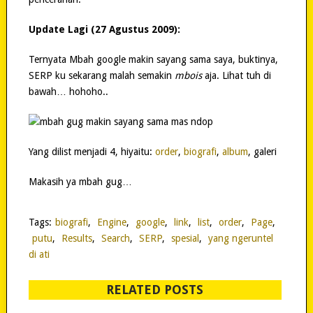
Update Lagi (27 Agustus 2009):
Ternyata Mbah google makin sayang sama saya, buktinya,
SERP ku sekarang malah semakin
mbois
aja. Lihat tuh di
bawah… hohoho..
Yang dilist menjadi 4, hiyaitu:
order
,
biografi
,
album
, galeri
Makasih ya mbah gug…
Tags:
biografi
,
Engine
,
google
,
link
,
list
,
order
,
Page
,
putu
,
Results
,
Search
,
SERP
,
spesial
,
yang ngeruntel
di ati
RELATED POSTS