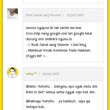
Rusli Zainal sang Visioner
28 July 2009
woooo ngapusi iki tak santet we mas
Eros intip nang google.com lan google lokal
durung ono sitelink’e ngunu lo
.-= Rusli Zainal sang Visioner´s last blog
..Membuat Kotak Komentar Pada Halaman
(Page) WP =-.
ndöp™
28 July 2009
@detx: Hohoho… belogmu opo ogak metu site
linke to det? semua serba nggak nejo kok det..
@keboaja: hohoho… ya hambuh.. saya aja
terkejut kok..