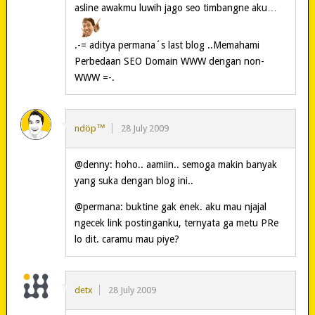
asline awakmu luwih jago seo timbangne aku…
.-= aditya permana´s last blog ..Memahami
Perbedaan SEO Domain WWW dengan non-
WWW =-.
ndöp™
28 July 2009
@denny: hoho.. aamiin.. semoga makin banyak
yang suka dengan blog ini..
@permana: buktine gak enek. aku mau njajal
ngecek link postinganku, ternyata ga metu PRe
lo dit. caramu mau piye?
detx
28 July 2009