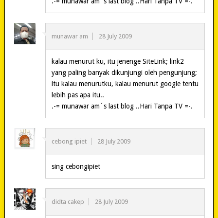
.-= munawar am´s last blog ..Hari Tanpa TV =-.
munawar am
28 July 2009
kalau menurut ku, itu jenenge SiteLink; link2
yang paling banyak dikunjungi oleh pengunjung;
itu kalau menurutku, kalau menurut google tentu
lebih pas apa itu..
.-= munawar am´s last blog ..Hari Tanpa TV =-.
cebong ipiet
28 July 2009
sing cebongipiet
didta cakep
28 July 2009