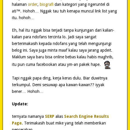
halaman
order
,
biografi
dan kategori yang ngeruntel di
ati™. Hohoh… Nggak tau tuh kenapa muncul link list yang
itu. hohoh…
Eh, hal itu nggak bisa terjadi tanpa kunjungan dari kalian-
kalian para ndofans tercinta lo. Jadi saya sangat
berterimakasih kepada ndofans yang telah mengunjungi
belog ini. Saya juga minta maaf kalau saya jarang apdeit.
Maklum saya baru bisa online bebas kalau habis maghrib,
itu pun cuma facebookan atau ym-an pakek hape.
Tapi nggak papa ding, kerja keras dulu. Biar duwitnya
terkumpul. Demi sesuwap apa kawan-kawan?? iyyak
bener… Hohoh…
Update:
ternyata namanya
SERP
alias
Search Engine Results
Page
. Terimakasih buat mike yang telah memberikan
pencerahan.