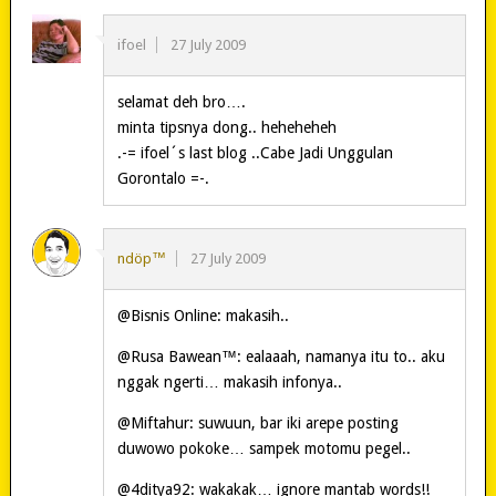
ifoel
27 July 2009
selamat deh bro….
minta tipsnya dong.. heheheheh
.-= ifoel´s last blog ..Cabe Jadi Unggulan
Gorontalo =-.
ndöp™
27 July 2009
@Bisnis Online: makasih..
@Rusa Bawean™: ealaaah, namanya itu to.. aku
nggak ngerti… makasih infonya..
@Miftahur: suwuun, bar iki arepe posting
duwowo pokoke… sampek motomu pegel..
@4ditya92: wakakak… ignore mantab words!!