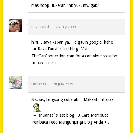
mas ndop, tukeran link yuk, mw gak?
Reza Fauzi
28 July 2009
hihi… saya kapan ya… digituin google, hehe
.-= Reza Fauzi´s last blog ..Visit
TheCarConnection.com for a complete solution
to buy a car =-.
isnuansa
28 July 2009
Sik, sik, langsung coba ah… Makasih infonya
.-= isnuansa´s last blog ..3 Cara Membuat
Pembaca Feed Mengunjungi Blog Anda =-.