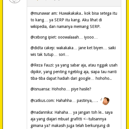
@munawar am: Huwakakaka.. kok bisa setega itu
to kang… ya SERP itu kang. Aku lihat di
wikipedia, dan namanya memang SERP.
@cebong ipiet: ooowalaaah… iyooo…
@didta cakep: wakakaka… jane ket biyen… saiki
wis tak tutup… sori…
@Reza Fauzi: ya yang sabar aja, atau nggak usah
dipikir, yang penting ngeblog aja, siapa tau nanti
tiba-tiba dapat hadiah dari google… hohoho..
@isnuansa: Hohoho… piye hasile?
@catkus.com: Hahahha… pastinya,….
@nadannika: Hahaha… ya jangan toh le.. saya
aja yang diajari mbuat grafitti <--tulisannya
gimana ya? makasih juga telah berkunjung di