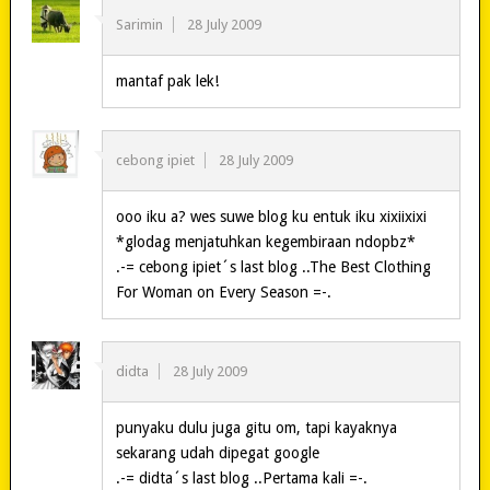
Sarimin
28 July 2009
mantaf pak lek!
cebong ipiet
28 July 2009
ooo iku a? wes suwe blog ku entuk iku xixiixixi
*glodag menjatuhkan kegembiraan ndopbz*
.-= cebong ipiet´s last blog ..The Best Clothing
For Woman on Every Season =-.
didta
28 July 2009
punyaku dulu juga gitu om, tapi kayaknya
sekarang udah dipegat google
.-= didta´s last blog ..Pertama kali =-.