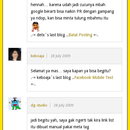
hennah… karena udah jadi cucunya mbah
google berarti bisa naikin PR dengan gampang
ya ndop, kan bisa minta tulung mbahmu itu
.-= detx´s last blog ..
Batal Posting
=-.
keboaja
28 July 2009
Selamat ya mas… saya kapan ya bisa begitu?
.-= keboaja´s last blog ..
Facebook Mobile Text
=-.
dg-studio
28 July 2009
jadi begitu yah, saya gak ngerti tak kira link list
itu dibuat manual pakai meta tag