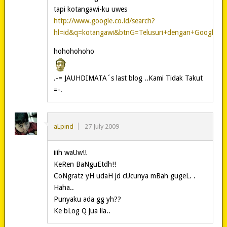
tapi kotangawi-ku uwes
http://www.google.co.id/search?
hl=id&q=kotangawi&btnG=Telusuri+dengan+Google&
hohohohoho
.-= JAUHDIMATA´s last blog ..Kami Tidak Takut
=-.
aLpind
27 July 2009
iiih waUw!!
KeRen BaNguEtdh!!
CoNgratz yH udaH jd cUcunya mBah gugeL. .
Haha..
Punyaku ada gg yh??
Ke bLog Q jua iia..