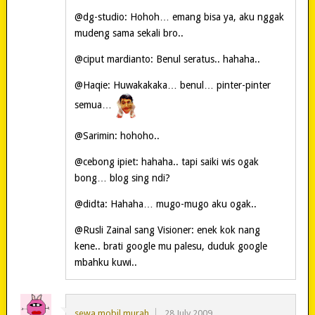
@dg-studio: Hohoh… emang bisa ya, aku nggak
mudeng sama sekali bro..
@ciput mardianto: Benul seratus.. hahaha..
@Haqie: Huwakakaka… benul… pinter-pinter
semua…
@Sarimin: hohoho..
@cebong ipiet: hahaha.. tapi saiki wis ogak
bong… blog sing ndi?
@didta: Hahaha… mugo-mugo aku ogak..
@Rusli Zainal sang Visioner: enek kok nang
kene.. brati google mu palesu, duduk google
mbahku kuwi..
sewa mobil murah
28 July 2009