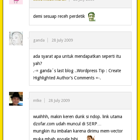
demi sesuap receh perdetik
ganda
28 July 2009
ada syarat apa untuk mendapatkan seperti itu
yah?
.-= ganda´s last blog ..Wordpress Tip : Create
Highlighted Author’s Comments =-.
m!ke
28 July 2009
wuiihhh, makin keren dunk si ndop. link utama
dzofar.com udah muncul di SERP…
mungkin itu imbalan karena dirimu mem-vector
muka mbah google hihi…