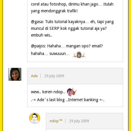
corel atau fotoshop, dirimu khan jago… itulah
yang mendonggrak trafik!
@gasa: Tulis tutorial kayaknya… eh, tapi yang
muncul di SERP kok nggak tutorial aja ya?
embuh wis..
@paijos: Hahaha… mangan opo? email?
hahaha… suwuuun…
Ade
29 July 2009
wew.. keren ndop..
.-= Ade´s last blog ..Internet banking =-.
ndöp™
29 July 2009