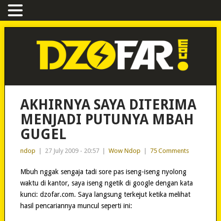
AKHIRNYA SAYA DITERIMA
MENJADI PUTUNYA MBAH
GUGEL
ndop
|
27 July 2009 - 20:57
|
Wow Ndop
|
75 Comments
Mbuh nggak sengaja tadi sore pas iseng-iseng nyolong
waktu di kantor, saya iseng ngetik di google dengan kata
kunci: dzofar.com. Saya langsung terkejut ketika melihat
hasil pencariannya muncul seperti ini: