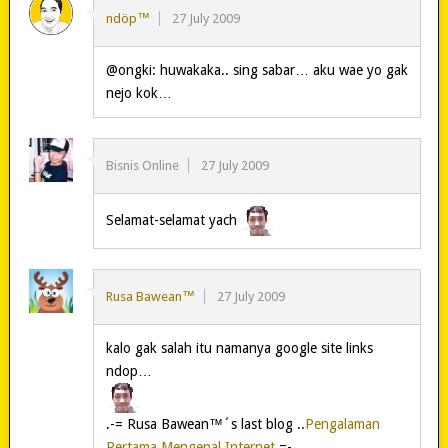
ndöp™
27 July 2009
@ongki: huwakaka.. sing sabar… aku wae yo gak
nejo kok…
Bisnis Online
27 July 2009
Selamat-selamat yach
Rusa Bawean™
27 July 2009
kalo gak salah itu namanya google site links
ndop…
.-= Rusa Bawean™´s last blog ..
Pengalaman
Pertama Mengenal Internet
=-.