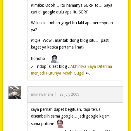
@m!ke: Oooh… itu namanya SERP to… Saya
cari di google dulu apa itu SERP..
Wakaka… mbah gugel itu laki apa perempuan
ya?
@Qie: Wow.. mantab dong blog situ… pasti
kaget ya ketika pertama lihat?
hohoho…
.-= ndop´s last blog ..
Akhirnya Saya Diterima
menjadi Putunya Mbah Gugel
=-.
munawar am
28 July 2009
saya pernah dapet begituan. tapi terus
disembelih sama google… jadi google kejam
sama putune