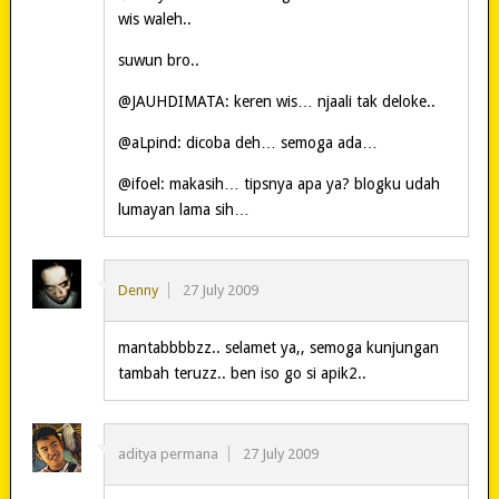
wis waleh..
suwun bro..
@JAUHDIMATA: keren wis… njaali tak deloke..
@aLpind: dicoba deh… semoga ada…
@ifoel: makasih… tipsnya apa ya? blogku udah
lumayan lama sih…
Denny
27 July 2009
mantabbbbzz.. selamet ya,, semoga kunjungan
tambah teruzz.. ben iso go si apik2..
aditya permana
27 July 2009