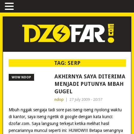
TAG:
SERP
AKHIRNYA SAYA DITERIMA
WOW NDOP
MENJADI PUTUNYA MBAH
GUGEL
ndop
|
27 July 2009 - 20:57
Mbuh nggak sengaja tadi sore pas iseng-iseng nyolong waktu
di kantor, saya iseng ngetik di google dengan kata kunci:
dzofar.com. Saya langsung terkejut ketika melihat hasil
pencariannya muncul seperti ini: HUWOW!!! Betapa senangnya