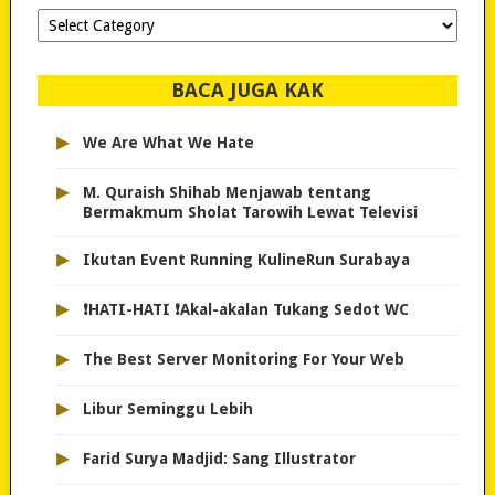
Dipilih-
dipilih..
BACA JUGA KAK
▸
We Are What We Hate
▸
M. Quraish Shihab Menjawab tentang
Bermakmum Sholat Tarowih Lewat Televisi
▸
Ikutan Event Running KulineRun Surabaya
▸
❗HATI-HATI ❗Akal-akalan Tukang Sedot WC
▸
The Best Server Monitoring For Your Web
▸
Libur Seminggu Lebih
▸
Farid Surya Madjid: Sang Illustrator