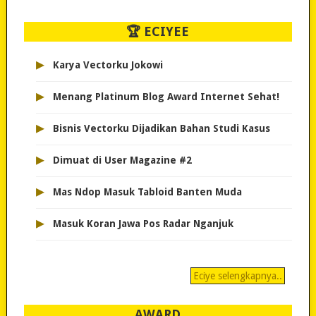
🏆 ECIYEE
▸
Karya Vectorku Jokowi
▸
Menang Platinum Blog Award Internet Sehat!
▸
Bisnis Vectorku Dijadikan Bahan Studi Kasus
▸
Dimuat di User Magazine #2
▸
Mas Ndop Masuk Tabloid Banten Muda
▸
Masuk Koran Jawa Pos Radar Nganjuk
Eciye selengkapnya..
AWARD