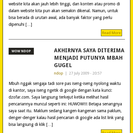
website kita akan jauh lebih tinggi, dan konten atau promo di
dalam website kita pun akan semakin dikenal. Namun, untuk
bisa berada di urutan awal, ada banyak faktor yang perlu
dipenuhi […]
Read More
AKHIRNYA SAYA DITERIMA
WOW NDOP
MENJADI PUTUNYA MBAH
GUGEL
ndop
|
27 July 2009 - 20:57
Mbuh nggak sengaja tadi sore pas iseng-iseng nyolong waktu
di kantor, saya iseng ngetik di google dengan kata kunci:
dzofar.com. Saya langsung terkejut ketika melihat hasil
pencariannya muncul seperti ini: HUWOW!!! Betapa senangnya
saya saat itu. Maklum sedang kangen-kangenan sama paklum,
denger-denger kalau hasil pencarian di google ada list link yang
bisa langsung di klik […]
Read More