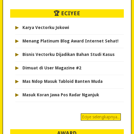
🏆 ECIYEE
▸
Karya Vectorku Jokowi
▸
Menang Platinum Blog Award Internet Sehat!
▸
Bisnis Vectorku Dijadikan Bahan Studi Kasus
▸
Dimuat di User Magazine #2
▸
Mas Ndop Masuk Tabloid Banten Muda
▸
Masuk Koran Jawa Pos Radar Nganjuk
Eciye selengkapnya..
AWARD