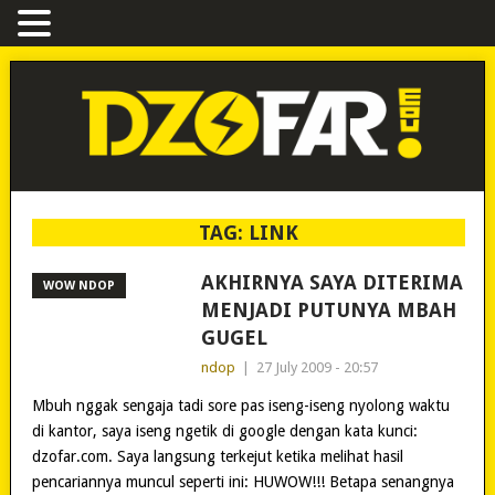
TAG:
LINK
AKHIRNYA SAYA DITERIMA
WOW NDOP
MENJADI PUTUNYA MBAH
GUGEL
ndop
|
27 July 2009 - 20:57
Mbuh nggak sengaja tadi sore pas iseng-iseng nyolong waktu
di kantor, saya iseng ngetik di google dengan kata kunci:
dzofar.com. Saya langsung terkejut ketika melihat hasil
pencariannya muncul seperti ini: HUWOW!!! Betapa senangnya