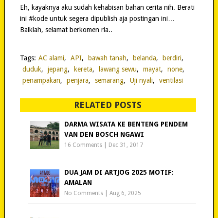
Eh, kayaknya aku sudah kehabisan bahan cerita nih. Berati
ini #kode untuk segera dipublish aja postingan ini…
Baiklah, selamat berkomen ria..
Tags:
AC alami
,
API
,
bawah tanah
,
belanda
,
berdiri
,
duduk
,
jepang
,
kereta
,
lawang sewu
,
mayat
,
none
,
penampakan
,
penjara
,
semarang
,
Uji nyali
,
ventilasi
RELATED POSTS
DARMA WISATA KE BENTENG PENDEM
VAN DEN BOSCH NGAWI
16 Comments
|
Dec 31, 2017
DUA JAM DI ARTJOG 2025 MOTIF:
AMALAN
No Comments
|
Aug 6, 2025