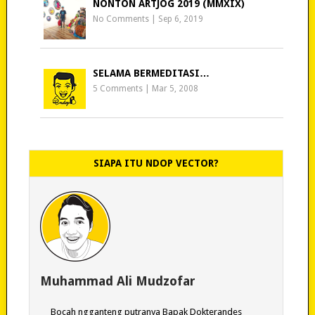
NONTON ARTJOG 2019 (MMXIX)
No Comments
|
Sep 6, 2019
SELAMA BERMEDITASI…
5 Comments
|
Mar 5, 2008
SIAPA ITU NDOP VECTOR?
Muhammad Ali Mudzofar
Bocah ngganteng putranya Bapak Dokterandes