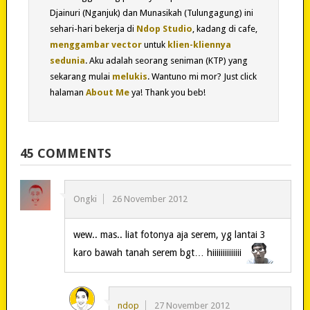
Djainuri (Nganjuk) dan Munasikah (Tulungagung) ini
sehari-hari bekerja di
Ndop Studio
, kadang di cafe,
menggambar vector
untuk
klien-kliennya
sedunia
. Aku adalah seorang seniman (KTP) yang
sekarang mulai
melukis
. Wantuno mi mor? Just click
halaman
About Me
ya! Thank you beb!
45 COMMENTS
Ongki
26 November 2012
wew.. mas.. liat fotonya aja serem, yg lantai 3
karo bawah tanah serem bgt… hiiiiiiiiiiiiii
ndop
27 November 2012