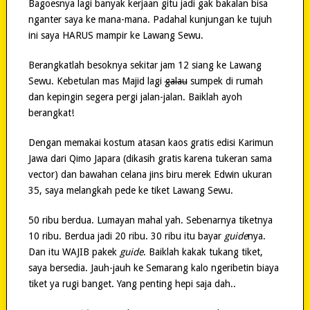
Bagoesnya lagi banyak kerjaan gitu jadi gak bakalan bisa
nganter saya ke mana-mana. Padahal kunjungan ke tujuh
ini saya HARUS mampir ke Lawang Sewu.
Berangkatlah besoknya sekitar jam 12 siang ke Lawang
Sewu. Kebetulan mas Majid lagi
galau
sumpek di rumah
dan kepingin segera pergi jalan-jalan. Baiklah ayoh
berangkat!
Dengan memakai kostum atasan kaos gratis edisi Karimun
Jawa dari Qimo Japara (dikasih gratis karena tukeran sama
vector) dan bawahan celana jins biru merek Edwin ukuran
35, saya melangkah pede ke tiket Lawang Sewu.
50 ribu berdua. Lumayan mahal yah. Sebenarnya tiketnya
10 ribu. Berdua jadi 20 ribu. 30 ribu itu bayar
guide
nya.
Dan itu WAJIB pakek
guide
. Baiklah kakak tukang tiket,
saya bersedia. Jauh-jauh ke Semarang kalo ngeribetin biaya
tiket ya rugi banget. Yang penting hepi saja dah..