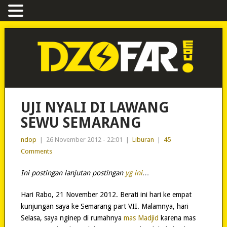
UJI NYALI DI LAWANG
SEWU SEMARANG
ndop
|
26 November 2012 - 22:01
|
Liburan
|
45
Comments
Ini postingan lanjutan postingan
yg ini
…
Hari Rabo, 21 November 2012. Berati ini hari ke empat
kunjungan saya ke Semarang part VII. Malamnya, hari
Selasa, saya nginep di rumahnya
mas Madjid
karena mas