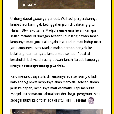
Untung dapat
guide
yg gendut. Walhasil pergerakannya
lambat jadi kami gak ketinggalan jauh di belakang gitu.
Haha.. Btw, aku sama Madjid sama-sama heran kenapa
setiap memasuki ruangan tertentu di ruang bawah tanah,
lampunya mati gitu. Lalu nyala lagi. Hidup mati hidup mati
gitu lampunya. Mas Madjid malah pernah nengok ke
belakang, dan ternyata lampu mati semua. Padahal
ketahuilah bahwa di ruang bawah tanah itu ada lampu yg
menyala remang-remang gitu deh..
Kalo menurut saya sih, di lampunya ada sensornya. Jadi
kalo ada yg lewat lampunya akan menyala, setelah sudah
jauh ke depan, lampunya mati otomatis. Tapi menurut
Madjid, itu semacam “aktualisasi diri” bagi “penghuni” situ,
sebagai bukti kalo “dia” ada di situ. Hiiii… serem!