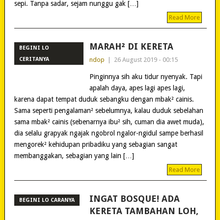
sepi. Tanpa sadar, sejam nunggu gak […]
Read More
MARAH² DI KERETA
BEGINI LO
CERITANYA
ndop
|
26 August 2019 - 00:15
Pinginnya sih aku tidur nyenyak. Tapi
apalah daya, apes lagi apes lagi,
karena dapat tempat duduk sebangku dengan mbak² cainis.
Sama seperti pengalaman² sebelumnya, kalau duduk sebelahan
sama mbak² cainis (sebenarnya ibu² sih, cuman dia awet muda),
dia selalu grapyak ngajak ngobrol ngalor-ngidul sampe berhasil
mengorek² kehidupan pribadiku yang sebagian sangat
membanggakan, sebagian yang lain […]
Read More
INGAT BOSQUE! ADA
BEGINI LO CARANYA
KERETA TAMBAHAN LOH,