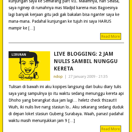
kunjungan saya ke Semarang part VII. Malamnya, hari Selasa,
saya nginep di rumahnya mas Madjid karena mas Bagoesnya
lagi banyak kerjaan gitu jadi gak bakalan bisa nganter saya ke
mana-mana. Padahal kunjungan ke tujuh ini saya HARUS
mampir ke […]
Read More
LIVE BLOGGING: 2 JAM
LIBURAN
NULIS SAMBIL NUNGGU
KERETA
ndop
|
27 January 2009 - 21:35
Tulisan di bawah ini aku kopipes langsung dari buku diary tulis
saya yang sampulnya ijo itu waktu sedang menunggu kereta api
Dhoho yang berangkat dua jam lagi… heletz check thizaut!!
Wuih, iki nulis live nang stasiun lo.. Aku sekarang sedang duduk
di depan loket stasiun Gubeng Surabaya. Waah, panas! padahal
waktu masih menunjukkan jam 9 […]
Read More