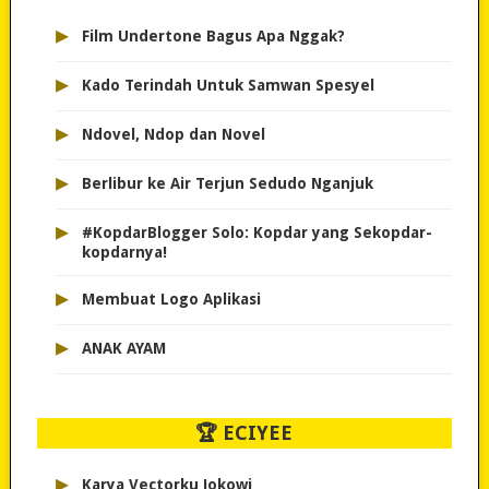
▸
Film Undertone Bagus Apa Nggak?
▸
Kado Terindah Untuk Samwan Spesyel
▸
Ndovel, Ndop dan Novel
▸
Berlibur ke Air Terjun Sedudo Nganjuk
▸
#KopdarBlogger Solo: Kopdar yang Sekopdar-
kopdarnya!
▸
Membuat Logo Aplikasi
▸
ANAK AYAM
🏆 ECIYEE
▸
Karya Vectorku Jokowi