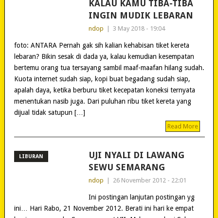
KALAU KAMU TIBA-TIBA
INGIN MUDIK LEBARAN
ndop
|
3 May 2018 - 19:04
foto: ANTARA Pernah gak sih kalian kehabisan tiket kereta
lebaran? Bikin sesak di dada ya, kalau kemudian kesempatan
bertemu orang tua tersayang sambil maaf-maafan hilang sudah.
Kuota internet sudah siap, kopi buat begadang sudah siap,
apalah daya, ketika berburu tiket kecepatan koneksi ternyata
menentukan nasib juga. Dari puluhan ribu tiket kereta yang
dijual tidak satupun […]
Read More
UJI NYALI DI LAWANG
LIBURAN
SEWU SEMARANG
ndop
|
26 November 2012 - 22:01
Ini postingan lanjutan postingan yg
ini… Hari Rabo, 21 November 2012. Berati ini hari ke empat