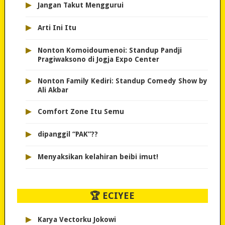
▸
Jangan Takut Menggurui
▸
Arti Ini Itu
▸
Nonton Komoidoumenoi: Standup Pandji
Pragiwaksono di Jogja Expo Center
▸
Nonton Family Kediri: Standup Comedy Show by
Ali Akbar
▸
Comfort Zone Itu Semu
▸
dipanggil “PAK”??
▸
Menyaksikan kelahiran beibi imut!
🏆 ECIYEE
▸
Karya Vectorku Jokowi