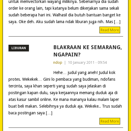
untuk memvectorkan wayang miliknya. Sebenarnya dia sudah
order ke orang lain, tapi katanya belum dikerjakan sama sekali
sudah beberapa hari ini. Walhasil dia butuh bantuan banget ke
saya. Oke deh. Aku sudah lama ndak liburan juga nih. Mas […]
Read More
BLAKRAAN KE SEMARANG,
LIBURAN
NGAPAIN?
ndop
|
10 January 2011 - 09:54
Hehe… judul yang aneh! Judul kok
protes. Wekekek… Gini lo pembaca yang budiman, ndofans
tercinta, saya khan seperti yang sudah saya jelaskan di
postingan kapan dulu, saya kerjaannya memang duduk aja di
atas kasur sambil online. Ke mana mananya kalau malam laper
buat beli makan. Selebihnya ya duduk aja. Wekeke.. Trus sudah
baca postingan saya […]
Read More