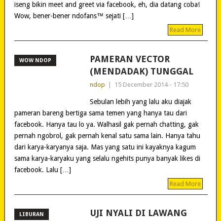
iseng bikin meet and greet via facebook, eh, dia datang coba!
Wow, bener-bener ndofans™ sejati […]
Read More
PAMERAN VECTOR
WOW NDOP
(MENDADAK) TUNGGAL
ndop
|
15 December 2014 - 17:50
Sebulan lebih yang lalu aku diajak
pameran bareng bertiga sama temen yang hanya tau dari
facebook. Hanya tau lo ya. Walhasil gak pernah chatting, gak
pernah ngobrol, gak pernah kenal satu sama lain. Hanya tahu
dari karya-karyanya saja. Mas yang satu ini kayaknya kagum
sama karya-karyaku yang selalu ngehits punya banyak likes di
facebook. Lalu […]
Read More
UJI NYALI DI LAWANG
LIBURAN