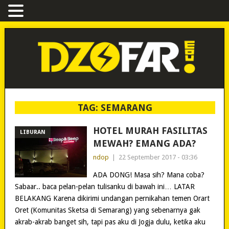
TAG:
SEMARANG
HOTEL MURAH FASILITAS
LIBURAN
MEWAH? EMANG ADA?
ndop
|
22 September 2017 - 03:36
ADA DONG! Masa sih? Mana coba?
Sabaar.. baca pelan-pelan tulisanku di bawah ini… LATAR
BELAKANG Karena dikirimi undangan pernikahan temen Orart
Oret (Komunitas Sketsa di Semarang) yang sebenarnya gak
akrab-akrab banget sih, tapi pas aku di Jogja dulu, ketika aku