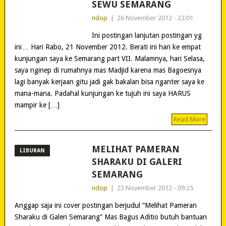
SEWU SEMARANG
ndop
|
26 November 2012 - 22:01
Ini postingan lanjutan postingan yg
ini… Hari Rabo, 21 November 2012. Berati ini hari ke empat
kunjungan saya ke Semarang part VII. Malamnya, hari Selasa,
saya nginep di rumahnya mas Madjid karena mas Bagoesnya
lagi banyak kerjaan gitu jadi gak bakalan bisa nganter saya ke
mana-mana. Padahal kunjungan ke tujuh ini saya HARUS
mampir ke […]
Read More
MELIHAT PAMERAN
LIBURAN
SHARAKU DI GALERI
SEMARANG
ndop
|
23 November 2012 - 09:25
Anggap saja ini cover postingan berjudul “Melihat Pameran
Sharaku di Galeri Semarang” Mas Bagus Aditio butuh bantuan