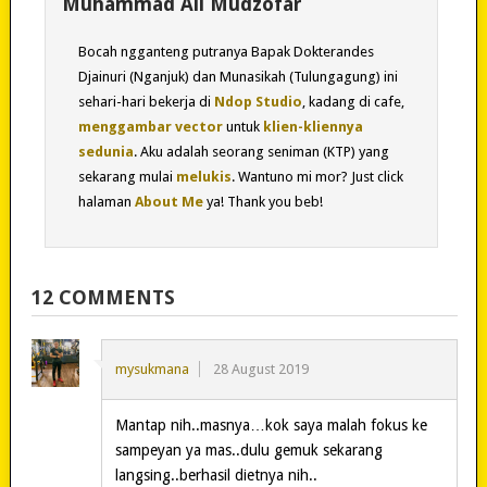
Muhammad Ali Mudzofar
Bocah ngganteng putranya Bapak Dokterandes
Djainuri (Nganjuk) dan Munasikah (Tulungagung) ini
sehari-hari bekerja di
Ndop Studio
, kadang di cafe,
menggambar vector
untuk
klien-kliennya
sedunia
. Aku adalah seorang seniman (KTP) yang
sekarang mulai
melukis
. Wantuno mi mor? Just click
halaman
About Me
ya! Thank you beb!
12 COMMENTS
mysukmana
28 August 2019
Mantap nih..masnya…kok saya malah fokus ke
sampeyan ya mas..dulu gemuk sekarang
langsing..berhasil dietnya nih..