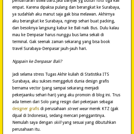
pendaftaran siswa baru.Jadi banyak yg butuh foto tiga kali
empat. Karena dipaksa pulang dan berangkat ke Surabaya,
ya sudahlah aku manut saja gak bisa melawan. Akhirnya
aku berangkat ke Surabaya, nginep sehari buat packing,
dan besoknya langsung kabur ke Bali naik Bus. Dulu kalau
mau ke Denpasar harus nunggu bus lama sekali di
terminal. Gak seenak zaman sekarang yang bisa book
travel Surabaya-Denpasar jauh-jauh hari.
Ngapain ke Denpasar Bali?
Jadi selama stress Tugas Akhir kuliah di Statistika ITS
Surabaya, aku sukses menggeluti dunia design grafis
bernama vector (yang sampai sekarang menjadi
pekerjaanku sehari-hari) yang aku promoin di blog ini. Trus
ada temen dari Solo yang resign dari pekerjaan sebagai
designer grafis
di perusahaan
street wear
merek KTZ (gak
dijual di Indonesia), sedang mencari penggantinya.
Nemulah saya dengan
skill
yang sesuai yang dibutuhkan
perusahaan itu.