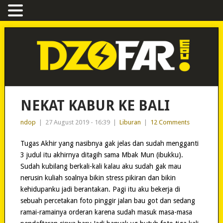
NEKAT KABUR KE BALI
ndop
|
27 August 2019 - 16:39
|
Liburan
|
12 Comments
Tugas Akhir yang nasibnya gak jelas dan sudah mengganti
3 judul itu akhirnya ditagih sama Mbak Mun (ibukku).
Sudah kubilang berkali-kali kalau aku sudah gak mau
nerusin kuliah soalnya bikin stress pikiran dan bikin
kehidupanku jadi berantakan. Pagi itu aku bekerja di
sebuah percetakan foto pinggir jalan bau got dan sedang
ramai-ramainya orderan karena sudah masuk masa-masa