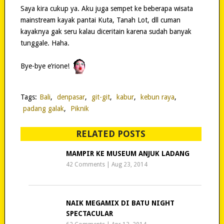
Saya kira cukup ya. Aku juga sempet ke beberapa wisata
mainstream kayak pantai Kuta, Tanah Lot, dll cuman
kayaknya gak seru kalau diceritain karena sudah banyak
tunggale. Haha.
Bye-bye e’rione!
Tags:
Bali
,
denpasar
,
git-git
,
kabur
,
kebun raya
,
padang galak
,
Piknik
RELATED POSTS
MAMPIR KE MUSEUM ANJUK LADANG
42 Comments
|
Aug 23, 2014
NAIK MEGAMIX DI BATU NIGHT
SPECTACULAR