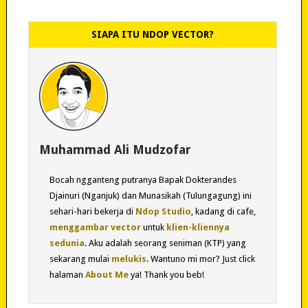
SIAPA ITU NDOP VECTOR?
Muhammad Ali Mudzofar
Bocah ngganteng putranya Bapak Dokterandes
Djainuri (Nganjuk) dan Munasikah (Tulungagung) ini
sehari-hari bekerja di
Ndop Studio
, kadang di cafe,
menggambar vector
untuk
klien-kliennya
sedunia
. Aku adalah seorang seniman (KTP) yang
sekarang mulai
melukis
. Wantuno mi mor? Just click
halaman
About Me
ya! Thank you beb!