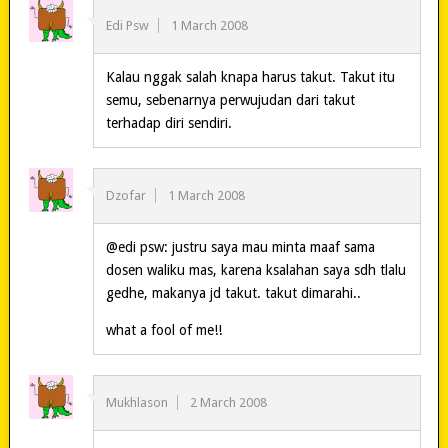
Edi Psw
1 March 2008
Kalau nggak salah knapa harus takut. Takut itu
semu, sebenarnya perwujudan dari takut
terhadap diri sendiri.
Dzofar
1 March 2008
@edi psw: justru saya mau minta maaf sama
dosen waliku mas, karena ksalahan saya sdh tlalu
gedhe, makanya jd takut. takut dimarahi..
what a fool of me!!
Mukhlason
2 March 2008