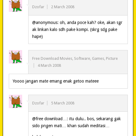
Dzofar
2 March 2008
@anonymous: oh, anda poce kah? oke, akan sgr
ak linkan kalo sdh pake kompi. (skrg sdg pake
hape)
Free Download Movies, Software, Games, Picture
4 March 2008
Yoooo jangan mate emang enak getoo mateee
Dzofar
5 March 2008
@free download…: itu dulu.. bos, sekarang gak
sido pngen mati… khan sudah meditasi…