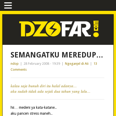
SEMANGATKU MEREDUP…
ndop
|
28 February 2008 - 19:39
|
Ngeganjel di Ati
|
13
Comments
kalau saja bunuh diri itu halal adanya…
aku sudah tidak ada sejak dua tahun yang lalu…
hii… medeni ya kata-katane..
aku pancen stress maneh..