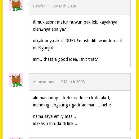
Dzofar
2 March 2008
@muklason: matur nuwun pak lek. kayaknya
oleh2nya apa ya?
oh,ak pnya akal, DUKU! musti dibawain tuh asli
dr Nganjuk..
mm.. thatz a good idea, isn’t that?
Anonymous
2 March 2008
alo mas ndop .. ketemu dosen kok takut,
mending langsung ngacir ae marii .. hehe
nama saya emily mas ..
makasih lo uda di link ..