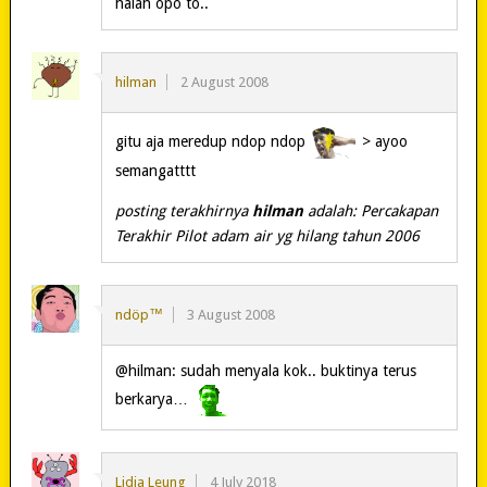
halah opo to..
hilman
2 August 2008
gitu aja meredup ndop ndop
> ayoo
semangatttt
posting terakhirnya
hilman
adalah: Percakapan
Terakhir Pilot adam air yg hilang tahun 2006
ndöp™
3 August 2008
@hilman: sudah menyala kok.. buktinya terus
berkarya…
Lidia Leung
4 July 2018