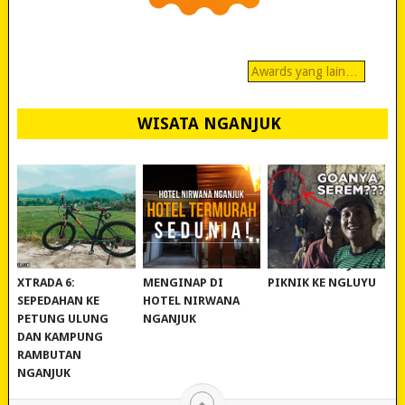
Awards yang lain…
WISATA NGANJUK
REVIEW POLYGON
MURAH BANGET!
WISATA NGANJUK:
XTRADA 6:
MENGINAP DI
PIKNIK KE NGLUYU
SEPEDAHAN KE
HOTEL NIRWANA
PETUNG ULUNG
NGANJUK
DAN KAMPUNG
RAMBUTAN
NGANJUK