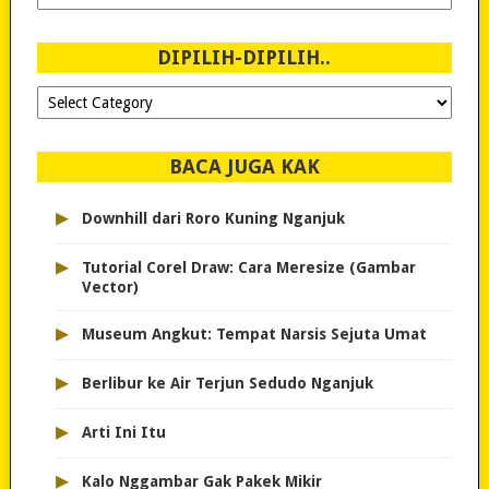
Sejak
2007!
DIPILIH-DIPILIH..
Dipilih-
dipilih..
BACA JUGA KAK
▸
Downhill dari Roro Kuning Nganjuk
▸
Tutorial Corel Draw: Cara Meresize (Gambar
Vector)
▸
Museum Angkut: Tempat Narsis Sejuta Umat
▸
Berlibur ke Air Terjun Sedudo Nganjuk
▸
Arti Ini Itu
▸
Kalo Nggambar Gak Pakek Mikir