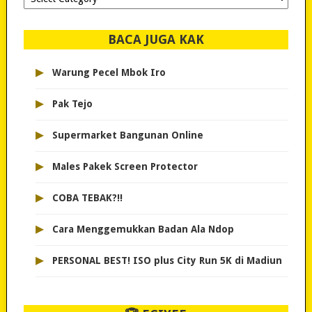
dipilih..
BACA JUGA KAK
▸
Warung Pecel Mbok Iro
▸
Pak Tejo
▸
Supermarket Bangunan Online
▸
Males Pakek Screen Protector
▸
COBA TEBAK?!!
▸
Cara Menggemukkan Badan Ala Ndop
▸
PERSONAL BEST! ISO plus City Run 5K di Madiun