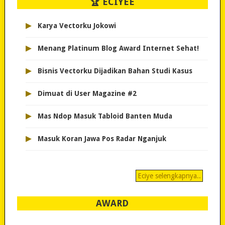
🏆 ECIYEE
▸
Karya Vectorku Jokowi
▸
Menang Platinum Blog Award Internet Sehat!
▸
Bisnis Vectorku Dijadikan Bahan Studi Kasus
▸
Dimuat di User Magazine #2
▸
Mas Ndop Masuk Tabloid Banten Muda
▸
Masuk Koran Jawa Pos Radar Nganjuk
Eciye selengkapnya..
AWARD