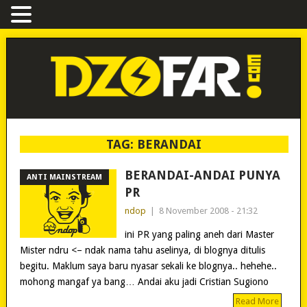
TAG:
BERANDAI
BERANDAI-ANDAI PUNYA
ANTI MAINSTREAM
PR
ndop
|
8 November 2008 - 21:32
ini PR yang paling aneh dari Master
Mister ndru <– ndak nama tahu aselinya, di blognya ditulis
begitu. Maklum saya baru nyasar sekali ke blognya.. hehehe..
mohong mangaf ya bang… Andai aku jadi Cristian Sugiono
Read More