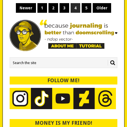
POSTS
Newer
1
2
3
4
5
Older
PAGINATION
FOLLOW ME!
MONEY IS MY FRIEND!