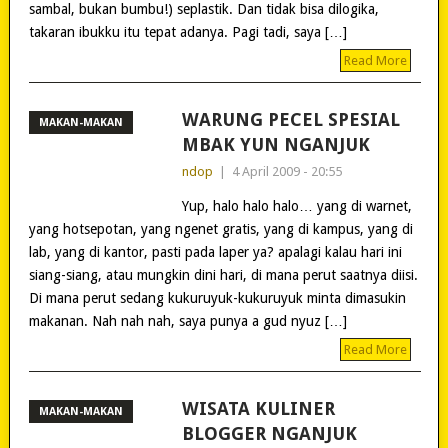
sambal, bukan bumbu!) seplastik. Dan tidak bisa dilogika,
takaran ibukku itu tepat adanya. Pagi tadi, saya […]
Read More
WARUNG PECEL SPESIAL
MAKAN-MAKAN
MBAK YUN NGANJUK
ndop
|
4 April 2009 - 20:55
Yup, halo halo halo… yang di warnet,
yang hotsepotan, yang ngenet gratis, yang di kampus, yang di
lab, yang di kantor, pasti pada laper ya? apalagi kalau hari ini
siang-siang, atau mungkin dini hari, di mana perut saatnya diisi.
Di mana perut sedang kukuruyuk-kukuruyuk minta dimasukin
makanan. Nah nah nah, saya punya a gud nyuz […]
Read More
WISATA KULINER
MAKAN-MAKAN
BLOGGER NGANJUK