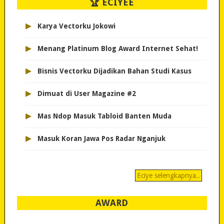
🏆 ECIYEE
▸
Karya Vectorku Jokowi
▸
Menang Platinum Blog Award Internet Sehat!
▸
Bisnis Vectorku Dijadikan Bahan Studi Kasus
▸
Dimuat di User Magazine #2
▸
Mas Ndop Masuk Tabloid Banten Muda
▸
Masuk Koran Jawa Pos Radar Nganjuk
Eciye selengkapnya..
AWARD