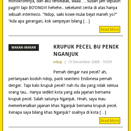
monokromnya, dan aku terbelalak, waaa…. sudah jam sepuluh
pagi!!! tapi BO’ONG!!! hehehe.. sekelumit cerita di atas hanya
sebuah intermezo. “Ndop, saiki kowe mulai bejat maneh yo?”
“Ada apa gerangan, kok sampeyan bilang […]
Read More
KRUPUK PECEL BU PENIK
MAKAN-MAKAN
NGANJUK
ndop
|
13 December 2008 - 10:39
Pernah dengar nasi pecel? ah,
pertanyaan bodoh ndop, pasti seantero Endonesa pernah
denger. Tapi kalo krupuk pecel? nah itu dia yang ndak semua
orang tau.. Hanya sedikit kota yang ada jajanan bernama
krupuk pecel. Salah satunya Nganjuk. Hnah, saya mau
memerkenalkan jajanan khas Nganjuk bernama krupuk pecel.
Kenapa saya bilang khas Nganjuk? soalnya di kota […]
Read More