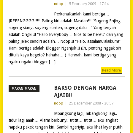
ndop
|
5 February 2009 - 17:14
Perkenalkanlah kami bertiga…
JREEENGGGG!!!!! Paling kiri adalah Masdan!!! “Sugeng Enjing,
sugeng siang, sugeng sonten, sugeng dalu…” Yang tengah
adalah Ongki!!! “Hallo Everybody… Nice to be here!!” dan yang
paling jelek sendiri adalah… Ndop!!! “Halo, assalamu’alaikum!”
Kami bertiga adalah Blogger Nganjuk!!! (Ih, penting nggak sih
ditulis kaya begeto? hahaha… ) Hennah, kami bertiga yang
ngaku-ngaku blogger […]
Read More
BAKSO DENGAN HARGA
MAKAN-MAKAN
AJAIB!!
ndop
|
25 December 2008 - 20:57
Mbangkong lagi, mbangkong lagi..
tidur lagi aaah… Alarm berbunyi, tititit… tititit… aku angkat
hapeku pakek tangan kiri. Sambil ngeriyip, aku lihat layar putih