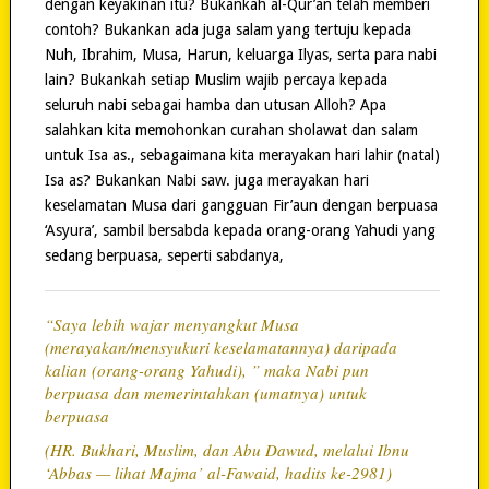
dengan keyakinan itu? Bukankah al-Qur’an telah memberi
contoh? Bukankan ada juga salam yang tertuju kepada
Nuh, Ibrahim, Musa, Harun, keluarga Ilyas, serta para nabi
lain? Bukankah setiap Muslim wajib percaya kepada
seluruh nabi sebagai hamba dan utusan Alloh? Apa
salahkan kita memohonkan curahan sholawat dan salam
untuk Isa as., sebagaimana kita merayakan hari lahir (natal)
Isa as? Bukankan Nabi saw. juga merayakan hari
keselamatan Musa dari gangguan Fir’aun dengan berpuasa
‘Asyura’, sambil bersabda kepada orang-orang Yahudi yang
sedang berpuasa, seperti sabdanya,
“Saya lebih wajar menyangkut Musa
(merayakan/mensyukuri keselamatannya) daripada
kalian (orang-orang Yahudi), ” maka Nabi pun
berpuasa dan memerintahkan (umatnya) untuk
berpuasa
(HR. Bukhari, Muslim, dan Abu Dawud, melalui Ibnu
‘Abbas — lihat Majma’ al-Fawaid, hadits ke-2981)