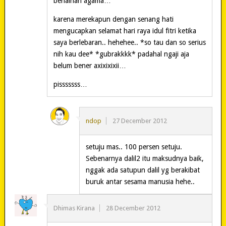
berlainan agama…
karena merekapun dengan senang hati
mengucapkan selamat hari raya idul fitri ketika
saya berlebaran.. hehehee.. *so tau dan so serius
nih kau dee* *gubrakkkk* padahal ngaji aja
belum bener axixixixii…
pisssssss…
ndop
27 December 2012
setuju mas.. 100 persen setuju.
Sebenarnya dalil2 itu maksudnya baik,
nggak ada satupun dalil yg berakibat
buruk antar sesama manusia hehe..
Dhimas Kirana
28 December 2012