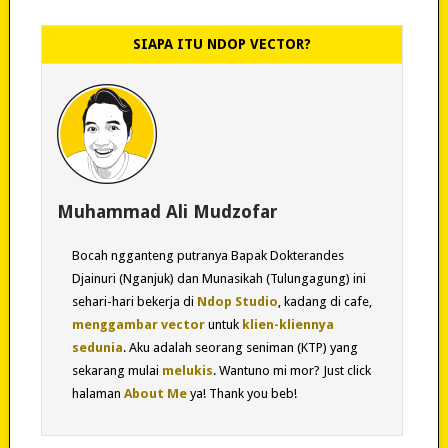
SIAPA ITU NDOP VECTOR?
Muhammad Ali Mudzofar
Bocah ngganteng putranya Bapak Dokterandes
Djainuri (Nganjuk) dan Munasikah (Tulungagung) ini
sehari-hari bekerja di
Ndop Studio
, kadang di cafe,
menggambar vector
untuk
klien-kliennya
sedunia
. Aku adalah seorang seniman (KTP) yang
sekarang mulai
melukis
. Wantuno mi mor? Just click
halaman
About Me
ya! Thank you beb!