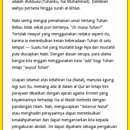
adalah
Robbuka
(Tuhanku, hai Muhammad). Demikian
wahyu pertama hingga surah al-Ikhlas.
Nabi sering menguji pemahaman umat tentang Tuhan.
Beliau tidak sekali pun bertanya, “
Di mana Tuhan?
”
Tertolak riwayat yang menggunakan redaksi seperti itu,
karena ia menimbulkan kesan keberadaan Tuhan di satu
tempat — Suatu hal yang mustahil bagi-Nya dan mustahil
pula diucapkan Nabi. Dengan alasan serupa, para ulama
bangsa kita enggan menggunakan kata “
ada
” bagi Tuhan
tetapi “
wujud Tuhan
“.
Ucapan selamat atas kelahiran Isa (Natal), manusia agung
lagi suci itu, memang ada di dalam al-Qur’an tetapi kini
perayaan dikaitkan dengan ajaran agama Kristen yang
keyakinannya terhadap Isa al-Masih berbeda dengan
pandangan Islam. Nah, mengucapkan “
Selamat Natal
”
atau menghadiri perayaannya dapat menimbulkan
kesalahpahaman dan dapat mengantarkan kita kepada
pengaburan akidah. Ini dapat dipahami sebagai pengakuan