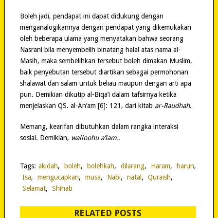
Boleh jadi, pendapat ini dapat didukung dengan
menganalogikannya dengan pendapat yang dikemukakan
oleh beberapa ulama yang menyatakan bahwa seorang
Nasrani bila menyembelih binatang halal atas nama al-
Masih, maka sembelihkan tersebut boleh dimakan Muslim,
baik penyebutan tersebut diartikan sebagai permohonan
shalawat dan salam untuk beliau maupun dengan arti apa
pun. Demikian dikutip al-Biqa’i dalam tafsirnya ketika
menjelaskan QS. al-An’am [6]: 121, dari kitab
ar-Raudhah
.
Memang, kearifan dibutuhkan dalam rangka interaksi
sosial. Demikian,
walloohu a’lam..
Tags:
akidah
,
boleh
,
bolehkah
,
dilarang
,
Haram
,
harun
,
Isa
,
mengucapkan
,
musa
,
Nabi
,
natal
,
Quraish
,
Selamat
,
Shihab
RELATED POSTS