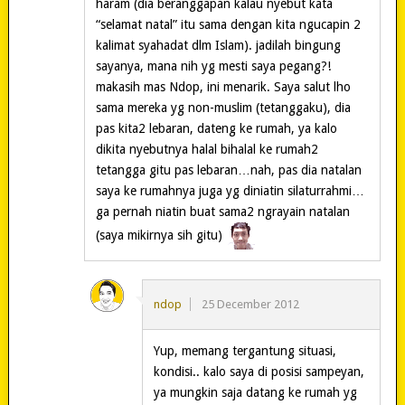
haram (dia beranggapan kalau nyebut kata
“selamat natal” itu sama dengan kita ngucapin 2
kalimat syahadat dlm Islam). jadilah bingung
sayanya, mana nih yg mesti saya pegang?!
makasih mas Ndop, ini menarik. Saya salut lho
sama mereka yg non-muslim (tetanggaku), dia
pas kita2 lebaran, dateng ke rumah, ya kalo
dikita nyebutnya halal bihalal ke rumah2
tetangga gitu pas lebaran…nah, pas dia natalan
saya ke rumahnya juga yg diniatin silaturrahmi…
ga pernah niatin buat sama2 ngrayain natalan
(saya mikirnya sih gitu)
ndop
25 December 2012
Yup, memang tergantung situasi,
kondisi.. kalo saya di posisi sampeyan,
ya mungkin saja datang ke rumah yg