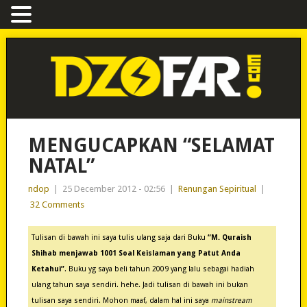
MENGUCAPKAN “SELAMAT
NATAL”
ndop
|
25 December 2012 - 02:56
|
Renungan Sepiritual
|
32 Comments
Tulisan di bawah ini saya tulis ulang saja dari Buku
“M. Quraish
Shihab menjawab 1001 Soal Keislaman yang Patut Anda
Ketahui”
. Buku yg saya beli tahun 2009 yang lalu sebagai hadiah
ulang tahun saya sendiri. hehe. Jadi tulisan di bawah ini bukan
tulisan saya sendiri. Mohon maaf, dalam hal ini saya
mainstream