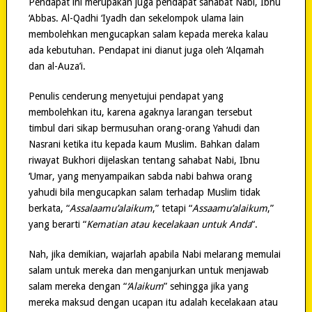
Pendapat ini merupakan juga pendapat sahabat Nabi, Ibnu
‘Abbas. Al-Qadhi ‘Iyadh dan sekelompok ulama lain
membolehkan mengucapkan salam kepada mereka kalau
ada kebutuhan. Pendapat ini dianut juga oleh ‘Alqamah
dan al-Auza’i.
Penulis cenderung menyetujui pendapat yang
membolehkan itu, karena agaknya larangan tersebut
timbul dari sikap bermusuhan orang-orang Yahudi dan
Nasrani ketika itu kepada kaum Muslim. Bahkan dalam
riwayat Bukhori dijelaskan tentang sahabat Nabi, Ibnu
‘Umar, yang menyampaikan sabda nabi bahwa orang
yahudi bila mengucapkan salam terhadap Muslim tidak
berkata, “
Assalaamu’alaikum
,” tetapi “
Assaamu’alaikum
,”
yang berarti “
Kematian atau kecelakaan untuk Anda
“.
Nah, jika demikian, wajarlah apabila Nabi melarang memulai
salam untuk mereka dan menganjurkan untuk menjawab
salam mereka dengan “
‘Alaikum
” sehingga jika yang
mereka maksud dengan ucapan itu adalah kecelakaan atau