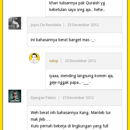
khan tulisannya pak Quraish yg
kebetulan saya sreg aja.. hehe..
Jojoz On Revolutia
25 December 2012
ini bahasannya berat banget mas -_-
ndop
25 December 2012
iyaaa, mending langsung komen aja,
geje nggak papa.. -___-
Djangan Pakies
25 December 2012
Weh berat nih bahasannya Kang. Manteb tur
mak jleb….
Kulo pernah bekerja di lingkungan yang full