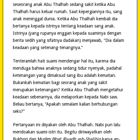
seseorang anak Abu Thalhah sedang sakit ketika Abu
Thalhah harus keluar rumah. Saat kepergiannya itu, sang
anak meninggal dunia. Ketika Abu Thalhah kembali dia
bertanya kepada istrinya tentang keadaan sang anak.
Istrinya (yang rupanya enggan kepada suaminya dengan
berita sedih yang sifatnya dadakan) menjawab, “Dia dalam
keadaan yang setenang-tenangnya.”
Tenteramlah hati suami mendengar hal itu, karena dia
menduga bahwa anaknya sedang tidur nyenyak, padahal
ketenangan yang dimaksud sang ibu adalah kematian.
Bukankah kematian bagi seorang anak yang sakit
merupakan ketenangan? Ketika Abu Thalhah mengetahui
keadaan sebenarnya, dia melaporkan kepada Nabi saw.
Beliau bertanya, “Apakah semalam kalian berhubungan
seks?”
Pertanyaan ini diiyakan oleh Abu Thalhah. Nabi pun lalu
mendoakan suami-istri itu. Begitu diriwayatkan oleh
Bukhori dan Muslim (lihat
Riyadh ash-Shalihin
karya an-