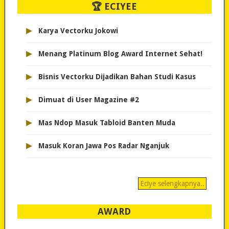
🏆 ECIYEE
▸
Karya Vectorku Jokowi
▸
Menang Platinum Blog Award Internet Sehat!
▸
Bisnis Vectorku Dijadikan Bahan Studi Kasus
▸
Dimuat di User Magazine #2
▸
Mas Ndop Masuk Tabloid Banten Muda
▸
Masuk Koran Jawa Pos Radar Nganjuk
Eciye selengkapnya..
AWARD