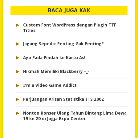
BACA JUGA KAK
▸
Custom Font WordPress dengan Plugin TTF
Titles
▸
Jagang Sepeda: Penting Gak Penting?
▸
Ayo Pada Pindah ke Kartu As!
▸
Hikmah Memiliki Blackberry -_-
▸
I’m a Video Game Addict
▸
Perjuangan Arisan Statistika ITS 2002
▸
Nonton Konser Ulang Tahun Bintang Lima Dewa
19 ke 20 di Jogja Expo Center