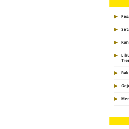
▸
Pes
▸
Set
▸
Kan
▸
Lib
Tre
▸
Bak
▸
Gej
▸
Mem