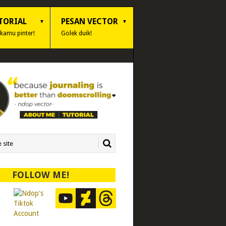
TORIAL
PESAN VECTOR
 kamu pinter!
Golek duik!
FOLLOW ME!