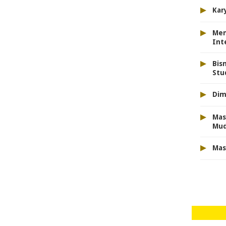
▸
Kar
▸
Men
Int
▸
Bis
Stu
▸
Dim
▸
Mas
Mu
▸
Mas