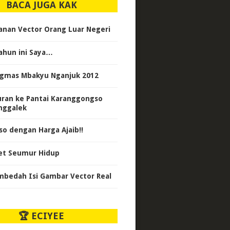
BACA JUGA KAK
anan Vector Orang Luar Negeri
ahun ini Saya…
gmas Mbakyu Nganjuk 2012
uran ke Pantai Karanggongso
nggalek
so dengan Harga Ajaib!!
et Seumur Hidup
bedah Isi Gambar Vector Real
🏆 ECIYEE