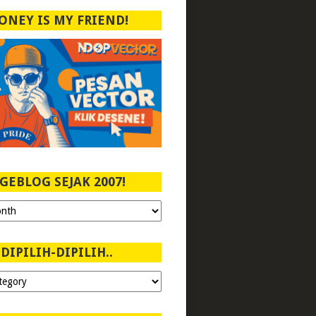
ONEY IS MY FRIEND!
GEBLOG SEJAK 2007!
DIPILIH-DIPILIH..