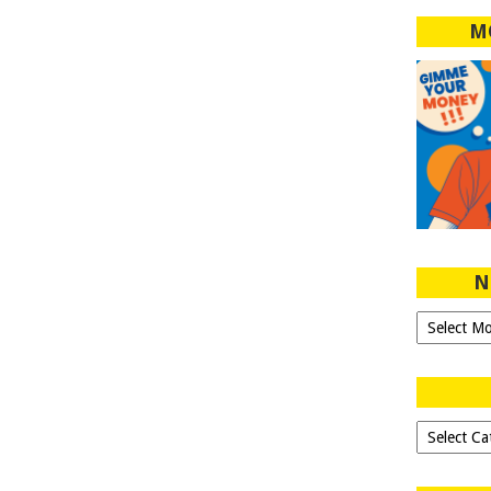
M
N
Ngeblog
Sejak
2007!
Dipilih-
dipilih..