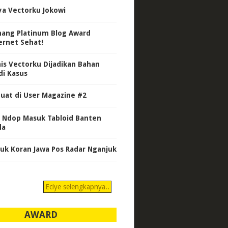
ya Vectorku Jokowi
ang Platinum Blog Award
ernet Sehat!
nis Vectorku Dijadikan Bahan
di Kasus
uat di User Magazine #2
 Ndop Masuk Tabloid Banten
da
uk Koran Jawa Pos Radar Nganjuk
Eciye selengkapnya..
AWARD