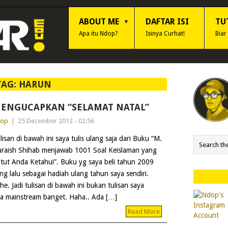
ABOUT ME
DAFTAR ISI
TU
Apa itu Ndop?
Isinya Curhat!
Biar
TAG:
HARUN
ENGUCAPKAN “SELAMAT NATAL”
dop
|
25 December 2012 - 02:56
lisan di bawah ini saya tulis ulang saja dari Buku “M.
raish Shihab menjawab 1001 Soal Keislaman yang
tut Anda Ketahui”. Buku yg saya beli tahun 2009
ng lalu sebagai hadiah ulang tahun saya sendiri.
he. Jadi tulisan di bawah ini bukan tulisan saya
aya mainstream banget. Haha.. Ada […]
Read More