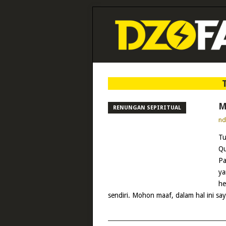
M
RENUNGAN SEPIRITUAL
n
Tu
Qu
Pa
ya
he
sendiri. Mohon maaf, dalam hal ini s