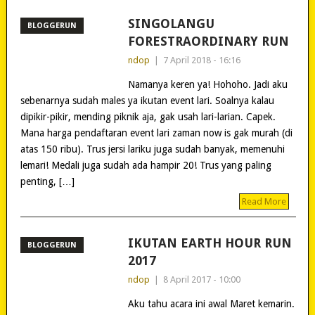
SINGOLANGU
BLOGGERUN
FORESTRAORDINARY RUN
ndop
|
7 April 2018 - 16:16
Namanya keren ya! Hohoho. Jadi aku
sebenarnya sudah males ya ikutan event lari. Soalnya kalau
dipikir-pikir, mending piknik aja, gak usah lari-larian. Capek.
Mana harga pendaftaran event lari zaman now is gak murah (di
atas 150 ribu). Trus jersi lariku juga sudah banyak, memenuhi
lemari! Medali juga sudah ada hampir 20! Trus yang paling
penting, […]
Read More
IKUTAN EARTH HOUR RUN
BLOGGERUN
2017
ndop
|
8 April 2017 - 10:00
Aku tahu acara ini awal Maret kemarin.