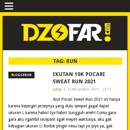
TAG:
RUN
IKUTAN 10K POCARI
BLOGGERUN
SWEAT RUN 2021
ndop
|
22 November 2021 - 23:15
Ikut Pocari Sweat Run 2021 ini hanya
karena kepingin jerseynya yang dulu sempet gagal dapat
ukuran L karena habis! Iya habis! Sungguh aneh! Cuma gara-
gara aku ngambil racepack agak mepet waktunya, aku gak
kebagian ukuran L! Rodok pingin nesu tapi yo piye ya, gak