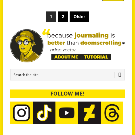
POSTS
1
2
Older
PAGINATION
FOLLOW ME!