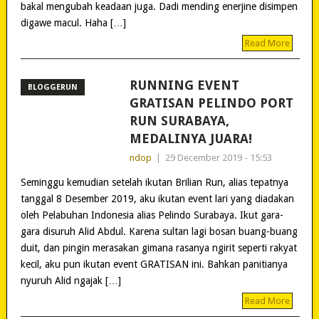
bakal mengubah keadaan juga. Dadi mending enerjine disimpen
digawe macul. Haha […]
Read More
RUNNING EVENT
BLOGGERUN
GRATISAN PELINDO PORT
RUN SURABAYA,
MEDALINYA JUARA!
ndop
|
29 December 2019 - 15:53
Seminggu kemudian setelah ikutan Brilian Run, alias tepatnya
tanggal 8 Desember 2019, aku ikutan event lari yang diadakan
oleh Pelabuhan Indonesia alias Pelindo Surabaya. Ikut gara-
gara disuruh Alid Abdul. Karena sultan lagi bosan buang-buang
duit, dan pingin merasakan gimana rasanya ngirit seperti rakyat
kecil, aku pun ikutan event GRATISAN ini. Bahkan panitianya
nyuruh Alid ngajak […]
Read More