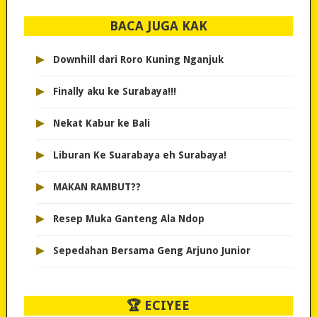
BACA JUGA KAK
▸
Downhill dari Roro Kuning Nganjuk
▸
Finally aku ke Surabaya!!!
▸
Nekat Kabur ke Bali
▸
Liburan Ke Suarabaya eh Surabaya!
▸
MAKAN RAMBUT??
▸
Resep Muka Ganteng Ala Ndop
▸
Sepedahan Bersama Geng Arjuno Junior
🏆 ECIYEE