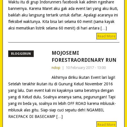
Waktu itu di grup Indorunners facebook kak admin ngeshare
bannernya. Karena Maret aku gak ada event lari yang aku ikuti,
baiklah aku langsung tertarik untuk daftar. Apalagi acaranya ini
fleksibel waktunya. Kita bisa lari selama 60 menit (sama kayak
aksi mematikan listrik selama 60 menit) di hari antara […]
Read More
MOJOSEMI
BLOGGERUN
FORESTRAORDINARY RUN
ndop
|
10 February 2017 - 13:00
Akhirnya diriku ikutan Event lari lagi!
Setelah terakhir ikutan itu di Gunung Kelud November 2016
yang lalu. Dan event kali ini kayaknya sama beratnya dengan
yang di Kelud dulu. Soalnya areanya sama, pegunungan! Tapi
yang ini beda ya, soalnya ini lebih OFF ROAD karena mblusuk-
mblusuk alas gitu. Siap-siap cuci sepatu deh! NGAMBIL
RACEPACK DI BASECAMP […]
Read More