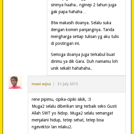
sininya haaha.. nginep 2 tahun juga
gak papa hahaha…
Btw makasih doanya. Selalu suka
dengan komen panjangnya. Tanda
mengharga setiap tulisan yg aku tulis
di postingan ini.
Semoga doanya juga terkabul buat
dirimu ya dik Gara. Duh namamu loh
unik sekali! hahahaha..
mawi wijna
31 July 2015
rene pipimu, cipika-cipiki sikik, :3
Muga2 selalu diberikan sing terbaik seko Gusti
Allah SWT yo Ndop. Muga2 selalu semangat
menjalani hidup, tetep sehat, tetep bisa
ngevektor lan mlaku2.