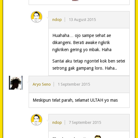
ndop
13 August 2015
Huahaha… ojo sampe sehat ae
dikangeni. Berati awake ngkrik
ngkriken gering yo mbak. Haha
Santai aku tetap ngontel kok ben setei
setrong gak gampang loro. Haha..
Aryo Seno
1 September 2015
Meskipun telat parah, selamat ULTAH yo mas
ndop
7 September 2015