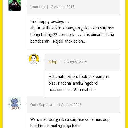
Ibnu cho
2 August 2015
First happy besdey. . .
eh, itu si ibuk ikut kebangun gak? akeh surprise
bengi benngi?? doh doh. . . . fans dimana mana
bertebaran.. Rejeki anak soleh..
ndop
2 August 2015
Hahahah.. Aneh. Ibuk gak bangun
blas! Padahal anak2 ngobrol
ruaaaameeee. Gahahahaha
Enda Saputra
3 August 2015
Wah, mau dong dikasi surprise sama mas dop
biar kuriain maling juga haha