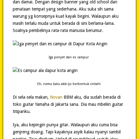
dan damai. Dengan design banner yang old school dan
penataan tempat yang sederhana. Aku suka sih sama
warung yg konsepnya kuat kayak begini. Walaupun aku
masih terlalu muda untuk berada di sini berlama-lama.
Soalnya pembelinya rata-rata manusia berumur.
Iga penyet dan es campur
Eh, nemu batu akik ijo berbentuk cintah!
Di sela-sela makan,
Novan
BBM aku, dia sudah berada di
toko guitar Yamaha di Jakarta sana. Dia mau mbeliin guitar
titipanku.
Iya, aku kepingin punya gitar. Walaupun aku cuma bisa
genjreng doang. Tapi kayaknya asyik kalau nyanyi sambil
nggitar. Trus direkam. Uplod di soundcloud, yutub atau