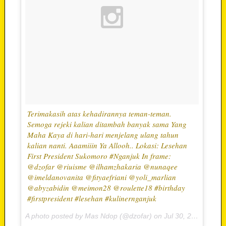
Terimakasih atas kehadirannya teman-teman.
Semoga rejeki kalian ditambah banyak sama Yang
Maha Kaya di hari-hari menjelang ulang tahun
kalian nanti. Aaamiiin Ya Allooh.. Lokasi: Lesehan
First President Sukomoro #Nganjuk In frame:
@dzofar @riuisme @ilhamzhakaria @nunaqee
@imeldanovanita @fityaefriani @yoli_marlian
@abyzabidin @meimon28 @roulette18 #birthday
#firstpresident #lesehan #kulinernganjuk
A photo posted by Mas Ndop (@dzofar) on
Jul 30, 2015 at 4:21am PDT