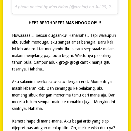
A photo posted by Mas Ndop (@dzofar) on
Jul 29, 2015 at 10:52am PDT
HEPI BERTHDEEEI MAS NDOOOOP!!!!
Huwaaaaa… Sesuai dugaanku! Hahahaha.. Tapi walaupun
aku sudah menduga, aku sangat amat bahagia. Baru kali
ini loh ada roti tar menyambutku secara serpraaaiz malam-
malam menjelang pagi buta begini. Waktunya pas ulang
tahun pula. Campur aduk grogi-grogi cantik manja gitu
rasanya. Hahaha..
Aku salamin mereka satu-satu dengan erat. Momentnya
masih lebaran kok. Dan seminggu ke belakang, aku
memang sibuk dengan menerima tamu dari mana aja. Dan
mereka belum sempat main ke rumahku juga. Mungkin ini
saatnya. Hahaha.
Kamera hape di mana-mana. Aku bagai artis yang siap
dijepret pas adegan meniup lilin. Oh, meik e wish dulu ya?