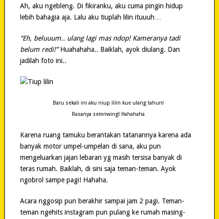
Ah, aku ngebleng. Di fikiranku, aku cuma pingin hidup
lebih bahagia aja. Lalu aku tiuplah lilin ituuuh…
“Eh, beluuum.. ulang lagi mas ndop! Kameranya tadi
belum redi!”
Huahahaha.. Baiklah, ayok diulang. Dan
jadilah foto ini..
Baru sekali ini aku niup lilin kue ulang tahun!
Rasanya semriwing! Hahahaha
Karena ruang tamuku berantakan tatanannya karena ada
banyak motor umpel-umpelan di sana, aku pun
mengeluarkan jajan lebaran yg masih tersisa banyak di
teras rumah. Baiklah, di sini saja teman-teman. Ayok
ngobrol sampe pagi! Hahaha.
Acara nggosip pun berakhir sampai jam 2 pagi. Teman-
teman ngehits instagram pun pulang ke rumah masing-