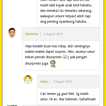
masih labil kayak anak kecil hahaha..
dan mereka2 itu temanku sekarang..
walaupun umure terpaut adoh tapi
sing penting nyambung hahaha…
SlameTux
1 August 2015
Hepi besdeh buat mas ndop, duh senengnya
malem-malem dapet surpres. Hiks, seumur-umur
belum pernah disurpresin
jadi pengen
disurpresin juga
ndop
1 August 2015
Cari temen yg gaul Met. Yg masih
umur 18 an. Biar kekinian. Gahahhaah