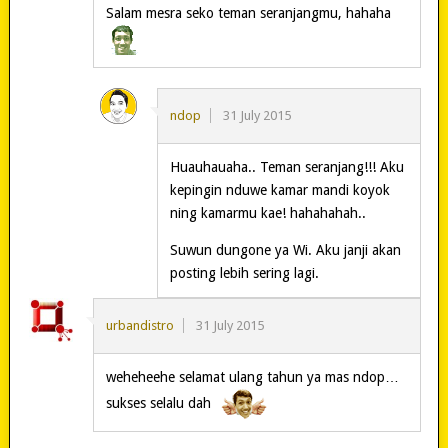
Salam mesra seko teman seranjangmu, hahaha
ndop
31 July 2015
Huauhauaha.. Teman seranjang!!! Aku
kepingin nduwe kamar mandi koyok
ning kamarmu kae! hahahahah..
Suwun dungone ya Wi. Aku janji akan
posting lebih sering lagi.
urbandistro
31 July 2015
weheheehe selamat ulang tahun ya mas ndop…
sukses selalu dah