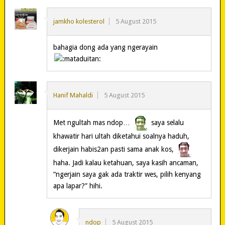
jamkho kolesterol
5 August 2015
bahagia dong ada yang ngerayain
Hanif Mahaldi
5 August 2015
Met ngultah mas ndop…
saya selalu
khawatir hari ultah diketahui soalnya haduh,
dikerjain habis2an pasti sama anak kos,
haha. Jadi kalau ketahuan, saya kasih ancaman,
“ngerjain saya gak ada traktir wes, pilih kenyang
apa lapar?” hihi.
ndop
5 August 2015