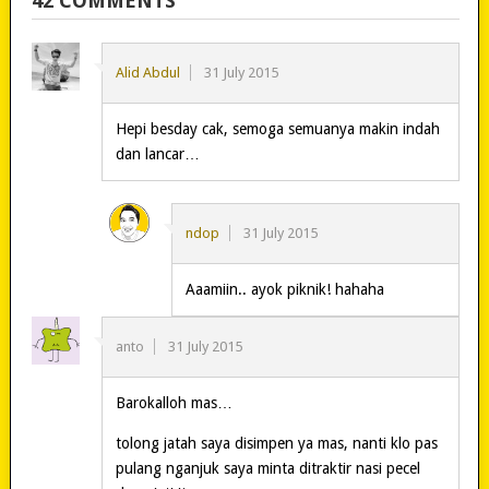
42 COMMENTS
Alid Abdul
31 July 2015
Hepi besday cak, semoga semuanya makin indah
dan lancar…
ndop
31 July 2015
Aaamiin.. ayok piknik! hahaha
anto
31 July 2015
Barokalloh mas…
tolong jatah saya disimpen ya mas, nanti klo pas
pulang nganjuk saya minta ditraktir nasi pecel