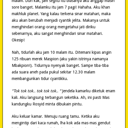
malam. Duh kak, jam segitu itu biasanya aku anggap masih
sore banget. Malamku itu jam 7 pagi! Hahaha. Aku khan
makhluk planet. Yang kalau terkena sinar matahari, maka
aku akan berubah menjadi cyantik jelita. Makanya untuk
menghindari orang-orang mengetahui jati diriku
sebenarnya, aku sangat menghindari sinar matahari.
Okesip!
Nah, tidurlah aku jam 10 malam itu. Ditemani kipas angin
125 ribuan merek Maspion (aku yakin istrinya namanya
Mbakpion!). Tidurnya nyenyak banget. Sampe tiba-tiba
ada suara aneh pada pukul sekitar 12.30 malam
membangunkan tidur cyantikku.
“Tok tok tok.. tok tok tok.. “
Jendela kamarku diketuk enam
kali. Aku langsung terbangun seketika. Ah, ini pasti Mas
kandungku Rosyid minta dibukain pintu.
Aku keluar kamar. Menuju ruang tamu. Ketika aku
mengintip dari kaca rumah, lha kok ada mas-mas gendut