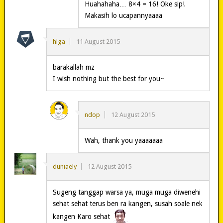
Huahahaha… 8×4 = 16! Oke sip!
Makasih lo ucapannyaaaa
hlga
11 August 2015
barakallah mz
I wish nothing but the best for you~
ndop
12 August 2015
Wah, thank you yaaaaaaa
duniaely
12 August 2015
Sugeng tanggap warsa ya, muga muga diwenehi
sehat sehat terus ben ra kangen, susah soale nek
kangen Karo sehat