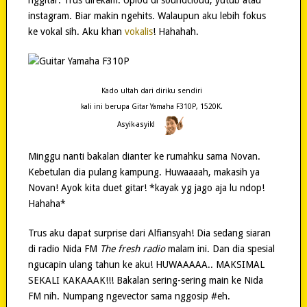
instagram. Biar makin ngehits. Walaupun aku lebih fokus
ke vokal sih. Aku khan
vokalis
! Hahahah.
Kado ultah dari diriku sendiri
kali ini berupa Gitar Yamaha F310P, 1520K.
Asyik-asyik!
Minggu nanti bakalan dianter ke rumahku sama Novan.
Kebetulan dia pulang kampung. Huwaaaah, makasih ya
Novan! Ayok kita duet gitar! *kayak yg jago aja lu ndop!
Hahaha*
Trus aku dapat surprise dari Alfiansyah! Dia sedang siaran
di radio Nida FM
The fresh radio
malam ini. Dan dia spesial
ngucapin ulang tahun ke aku! HUWAAAAA.. MAKSIMAL
SEKALI KAKAAAK!!! Bakalan sering-sering main ke Nida
FM nih. Numpang ngevector sama nggosip #eh.