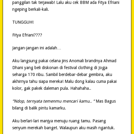
panggilan tak terjawab! Lalu aku cek BBM ada Fitya Efriani
ngeping berkali-kali.
TUNGGUH!
Fitya Efriani????
Jangan-jangan ini adalah…
Aku langsung pakai celana jins Anomali brandnya Ahmad
Dhani yang beli diskonan di festival clothing di Jogja
seharga 170 ribu. Sambil berdebar-debar gembira, aku
akhirnya tahu siapa mereka! Malu dong kalau cuma pakai
kolor, gak pakek daleman pula. Hahahaha..
“Ndop, ternyata temenmu mencari kamu.. “
Mas Bagus
bilang di balik pintu kamarku.
Aku berlari-lari manjya menuju ruang tamu. Pasang
senyum merekah banget. Walaupun aku masih ngantuk.