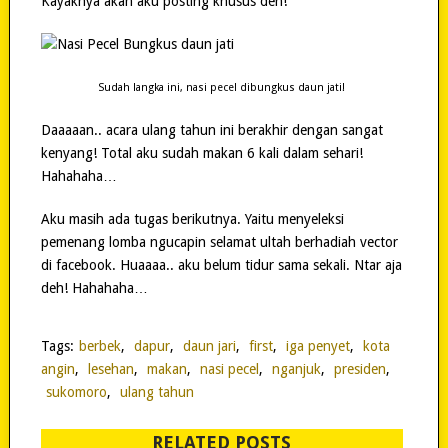
Kayaknya akan aku posting khusus deh!
Sudah langka ini, nasi pecel dibungkus daun jati!
Daaaaan.. acara ulang tahun ini berakhir dengan sangat
kenyang! Total aku sudah makan 6 kali dalam sehari!
Hahahaha…
Aku masih ada tugas berikutnya. Yaitu menyeleksi
pemenang lomba ngucapin selamat ultah berhadiah vector
di facebook. Huaaaa.. aku belum tidur sama sekali. Ntar aja
deh! Hahahaha…
Tags:
berbek
,
dapur
,
daun jari
,
first
,
iga penyet
,
kota
angin
,
lesehan
,
makan
,
nasi pecel
,
nganjuk
,
presiden
,
sukomoro
,
ulang tahun
RELATED POSTS