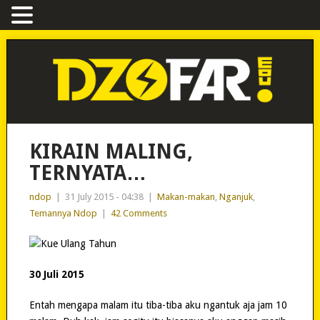
KIRAIN MALING,
TERNYATA…
ndop
|
31 July 2015 - 04:38
|
Makan-makan
,
Nganjuk
,
Temannya Ndop
|
42 Comments
30 Juli 2015
Entah mengapa malam itu tiba-tiba aku ngantuk aja jam 10