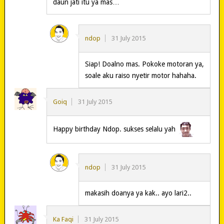
daun jati itu ya mas…
ndop
31 July 2015
Siap! Doalno mas. Pokoke motoran ya,
soale aku raiso nyetir motor hahaha.
Goiq
31 July 2015
Happy birthday Ndop. sukses selalu yah
ndop
31 July 2015
makasih doanya ya kak.. ayo lari2..
Ka Faqi
31 July 2015