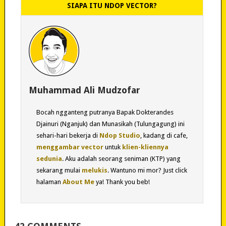
SIAPA ITU NDOP VECTOR?
Muhammad Ali Mudzofar
Bocah ngganteng putranya Bapak Dokterandes
Djainuri (Nganjuk) dan Munasikah (Tulungagung) ini
sehari-hari bekerja di
Ndop Studio
, kadang di cafe,
menggambar vector
untuk
klien-kliennya
sedunia
. Aku adalah seorang seniman (KTP) yang
sekarang mulai
melukis
. Wantuno mi mor? Just click
halaman
About Me
ya! Thank you beb!