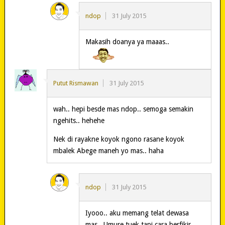
ndop
31 July 2015
Makasih doanya ya maaas..
Putut Rismawan
31 July 2015
wah.. hepi besde mas ndop.. semoga semakin
ngehits.. hehehe
Nek di rayakne koyok ngono rasane koyok
mbalek Abege maneh yo mas.. haha
ndop
31 July 2015
Iyooo.. aku memang telat dewasa
mas.. Umure tuek tapi cara berfikir