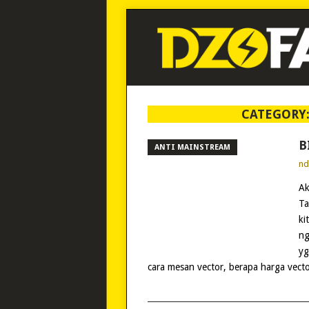
CATEGORY
B
ANTI MAINSTREAM
n
Ak
Ta
ki
ng
yg
cara mesan vector, berapa harga vecto