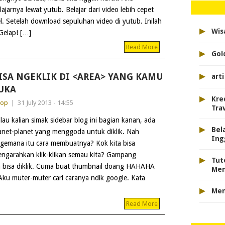
lajarnya lewat yutub. Belajar dari video lebih cepet
l. Setelah download sepuluhan video di yutub. Inilah
▸
Wis
Gelap! […]
Read More
▸
Gol
▸
ISA NGEKLIK DI <AREA> YANG KAMU
art
UKA
▸
Kre
dop
|
31 July 2013 - 14:55
Tra
lau kalian simak sidebar blog ini bagian kanan, ada
▸
Bel
anet-planet yang menggoda untuk diklik. Nah
Ing
gemana itu cara membuatnya? Kok kita bisa
ngarahkan klik-klikan semau kita? Gampang
▸
Tut
 bisa diklik. Cuma buat thumbnail doang HAHAHA
Men
ku muter-muter cari caranya ndik google. Kata
▸
Men
Read More