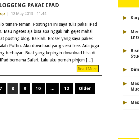
LOGGING PAKAI IPAD
dop
|
12 May 2013 - 11:44
▸
Kar
lo teman-teman. Postingan ini saya tulis pakai iPad
▸
h. Mau ngetes aja bisa apa nggak nih gejet mahal
Men
Int
at posting blog. Baiklah. Broser yang saya pakek
alah Puffin. Aku download yang versi free. Ada juga
▸
Bis
ng berbayar. Buat yang kepingin download bisa di
Stu
iPad bernama Safari. Lalu aku pernah pinjem […]
▸
Read More
Dim
▸
Mas
7
8
9
10
…
12
Older
Mu
▸
Mas