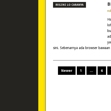
B
BEGINI LO CARANYA
n
Ha
lo
bu
ad
ya
sini. Sebenarnya ada browser bawaan 
POSTS
Newer
1
…
6
PAGINATION