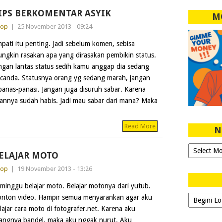
IPS BERKOMENTAR ASYIK
M
dop
|
25 November 2013 - 09:24
pati itu penting. Jadi sebelum komen, sebisa
ngkin rasakan apa yang dirasakan pembikin status.
ngan lantas status sedih kamu anggap dia sedang
canda. Statusnya orang yg sedang marah, jangan
panas-panasi. Jangan juga disuruh sabar. Karena
annya sudah habis. Jadi mau sabar dari mana? Maka
Read More
N
Ngeblog
ELAJAR MOTO
Sejak
2007!
dop
|
19 November 2013 - 13:26
minggu belajar moto. Belajar motonya dari yutub.
Dipilih-
nton video. Hampir semua menyarankan agar aku
dipilih..
lajar cara moto di fotografer.net. Karena aku
angnya bandel, maka aku nggak nurut. Aku