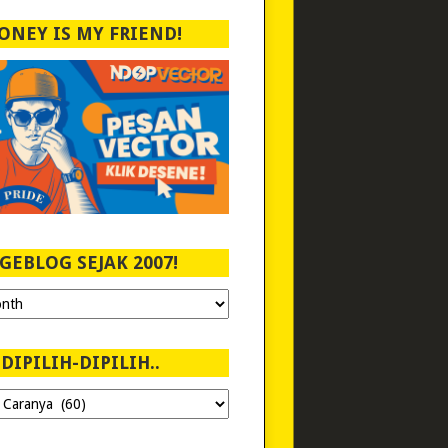
ONEY IS MY FRIEND!
GEBLOG SEJAK 2007!
DIPILIH-DIPILIH..