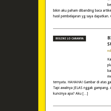
be
bikin aku paham dibanding baca artike
hasil pembelajaran yg saya dapatkan. 
B
BEGINI LO CARANYA
S
n
Ka
pl
ba
me
ternyata. HAHAHA! Gambar di atas ga
Tapi awalnya JELAS nggak gampang. A
kuncinya apa? Aku […]