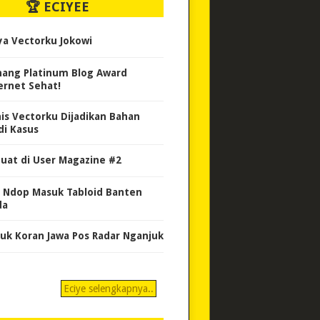
🏆 ECIYEE
ya Vectorku Jokowi
ang Platinum Blog Award
ernet Sehat!
nis Vectorku Dijadikan Bahan
di Kasus
uat di User Magazine #2
 Ndop Masuk Tabloid Banten
da
uk Koran Jawa Pos Radar Nganjuk
Eciye selengkapnya..