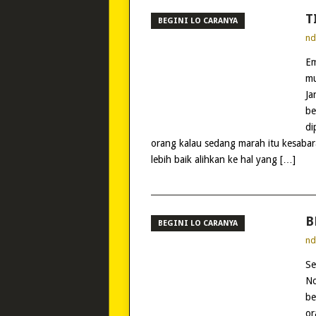
T
BEGINI LO CARANYA
n
Em
mu
Ja
be
di
orang kalau sedang marah itu kesabar
lebih baik alihkan ke hal yang […]
B
BEGINI LO CARANYA
n
Se
No
be
or