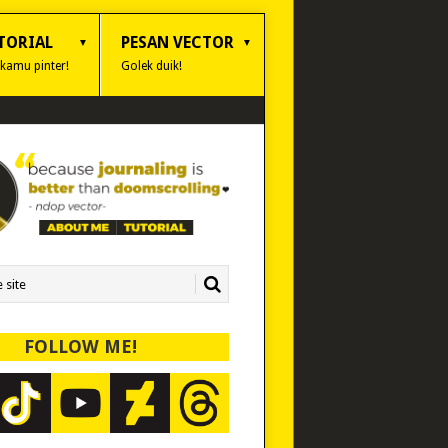
TORIAL
PESAN VECTOR
 kamu pinter!
Golek duik!
FOLLOW ME!