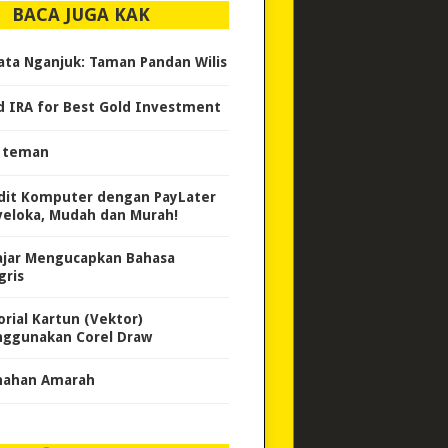
BACA JUGA KAK
ata Nganjuk: Taman Pandan Wilis
d IRA for Best Gold Investment
i teman
dit Komputer dengan PayLater
veloka, Mudah dan Murah!
ajar Mengucapkan Bahasa
gris
orial Kartun (Vektor)
ggunakan Corel Draw
ahan Amarah