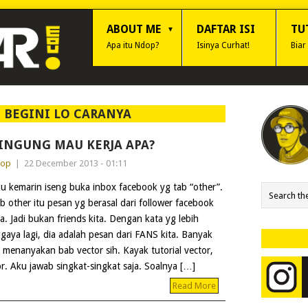
ABOUT ME
DAFTAR ISI
TU
Apa itu Ndop?
Isinya Curhat!
Biar
:
BEGINI LO CARANYA
INGUNG MAU KERJA APA?
dop
|
22 December 2013 - 01:11
u kemarin iseng buka inbox facebook yg tab “other”.
b other itu pesan yg berasal dari follower facebook
ta. Jadi bukan friends kita. Dengan kata yg lebih
gaya lagi, dia adalah pesan dari FANS kita. Banyak
 menanyakan bab vector sih. Kayak tutorial vector,
r. Aku jawab singkat-singkat saja. Soalnya […]
Read More