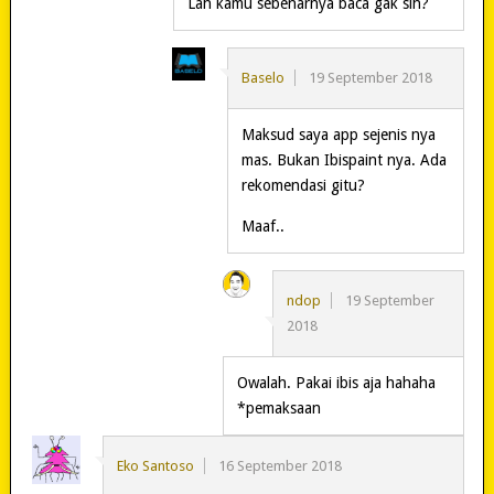
Lah kamu sebenarnya baca gak sih?
Baselo
19 September 2018
Maksud saya app sejenis nya
mas. Bukan Ibispaint nya. Ada
rekomendasi gitu?
Maaf..
ndop
19 September
2018
Owalah. Pakai ibis aja hahaha
*pemaksaan
Eko Santoso
16 September 2018