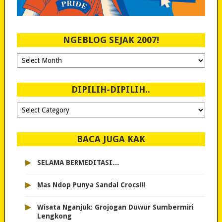
NGEBLOG SEJAK 2007!
Ngeblog
Sejak
2007!
DIPILIH-DIPILIH..
Dipilih-
dipilih..
BACA JUGA KAK
▸
SELAMA BERMEDITASI…
▸
Mas Ndop Punya Sandal Crocs!!!
▸
Wisata Nganjuk: Grojogan Duwur Sumbermiri
Lengkong