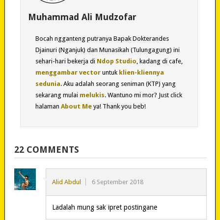
Muhammad Ali Mudzofar
Bocah ngganteng putranya Bapak Dokterandes
Djainuri (Nganjuk) dan Munasikah (Tulungagung) ini
sehari-hari bekerja di
Ndop Studio
, kadang di cafe,
menggambar vector
untuk
klien-kliennya
sedunia
. Aku adalah seorang seniman (KTP) yang
sekarang mulai
melukis
. Wantuno mi mor? Just click
halaman
About Me
ya! Thank you beb!
22 COMMENTS
Alid Abdul
6 September 2018
Ladalah mung sak ipret postingane