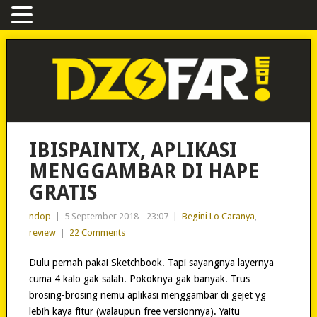
IBISPAINTX, APLIKASI
MENGGAMBAR DI HAPE
GRATIS
ndop
|
5 September 2018 - 23:07
|
Begini Lo Caranya
,
review
|
22 Comments
Dulu pernah pakai Sketchbook. Tapi sayangnya layernya
cuma 4 kalo gak salah. Pokoknya gak banyak. Trus
brosing-brosing nemu aplikasi menggambar di gejet yg
lebih kaya fitur (walaupun free versionnya). Yaitu