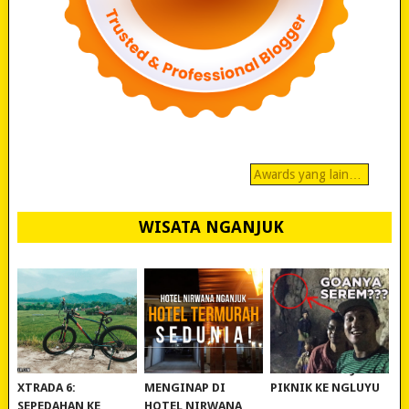
Awards yang lain…
WISATA NGANJUK
REVIEW POLYGON
MURAH BANGET!
WISATA NGANJUK:
XTRADA 6:
MENGINAP DI
PIKNIK KE NGLUYU
SEPEDAHAN KE
HOTEL NIRWANA