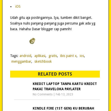
iOS
Udah gitu aja postingannya. Iya, tumben dikit banget.
Soalnya nulis panjang-panjang juga percuma gak ada yg
baca. Hahaha Dasar blogger cap pamrih!
Tags:
android
,
aplikasi
,
gratis
,
ibis paint x
,
ios
,
menggambar
,
sketchbook
RELATED POSTS
KREDIT LAPTOP TANPA KARTU KREDIT
PAKAI TRAVELOKA PAYLATER
No Comments
|
Feb 13, 2023
KINDLE FIRE (1ST GEN) KU BERUBAH