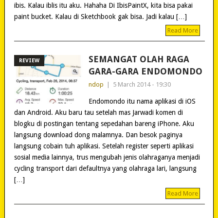
ibis. Kalau iblis itu aku. Hahaha Di IbisPaintX, kita bisa pakai
paint bucket. Kalau di Sketchbook gak bisa. Jadi kalau […]
Read More
SEMANGAT OLAH RAGA
REVIEW
GARA-GARA ENDOMONDO
ndop
|
5 March 2014 - 19:30
Endomondo itu nama aplikasi di iOS
dan Android. Aku baru tau setelah mas Jarwadi komen di
blogku di postingan tentang sepedahan bareng iPhone. Aku
langsung download dong malamnya. Dan besok paginya
langsung cobain tuh aplikasi. Setelah register seperti aplikasi
sosial media lainnya, trus mengubah jenis olahraganya menjadi
cycling transport dari defaultnya yang olahraga lari, langsung
[…]
Read More