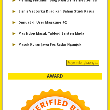
▸
Menang Platinum Blog Award Internet Sehat!
▸
Bisnis Vectorku Dijadikan Bahan Studi Kasus
▸
Dimuat di User Magazine #2
▸
Mas Ndop Masuk Tabloid Banten Muda
▸
Masuk Koran Jawa Pos Radar Nganjuk
Eciye selengkapnya..
AWARD