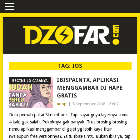
TAG:
IOS
IBISPAINTX, APLIKASI
BEGINI LO CARANYA
MENGGAMBAR DI HAPE
GRATIS
ndop
|
5 September 2018 - 23:07
Dulu pernah pakai Sketchbook. Tapi sayangnya layernya cuma
4 kalo gak salah. Pokoknya gak banyak. Trus brosing-brosing
nemu aplikasi menggambar di gejet yg lebih kaya fitur
(walaupun free versionnya). Yaitu IbisPaintX. Bukan iblis ya, tapi