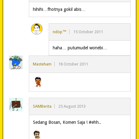
hihihi…fhotnya gokil abis…
ndöp™
15 October 2011
haha… putumudel wonebi…
Masteham
18 October 2011
SAMBerita
25 August 2013
Sedang Bosan, Komen Saja ! #ehh..