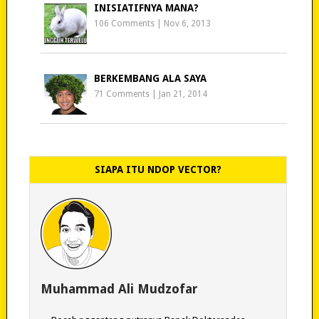
INISIATIFNYA MANA?
106 Comments
|
Nov 6, 2013
BERKEMBANG ALA SAYA
71 Comments
|
Jan 21, 2014
SIAPA ITU NDOP VECTOR?
Muhammad Ali Mudzofar