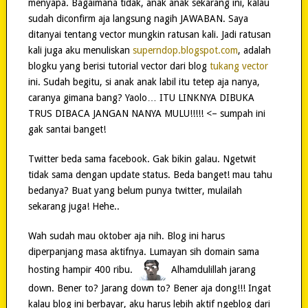
menyapa. Bagaimana tidak, anak anak sekarang ini, kalau
sudah diconfirm aja langsung nagih JAWABAN. Saya
ditanyai tentang vector mungkin ratusan kali. Jadi ratusan
kali juga aku menuliskan
superndop.blogspot.com
, adalah
blogku yang berisi tutorial vector dari blog
tukang vector
ini. Sudah begitu, si anak anak labil itu tetep aja nanya,
caranya gimana bang? Yaolo… ITU LINKNYA DIBUKA
TRUS DIBACA JANGAN NANYA MULU!!!!! <– sumpah ini
gak santai banget!
Twitter beda sama facebook. Gak bikin galau. Ngetwit
tidak sama dengan update status. Beda banget! mau tahu
bedanya? Buat yang belum punya twitter, mulailah
sekarang juga! Hehe..
Wah sudah mau oktober aja nih. Blog ini harus
diperpanjang masa aktifnya. Lumayan sih domain sama
hosting hampir 400 ribu.
Alhamdulillah jarang
down. Bener to? Jarang down to? Bener aja dong!!! Ingat
kalau blog ini berbayar, aku harus lebih aktif ngeblog dari