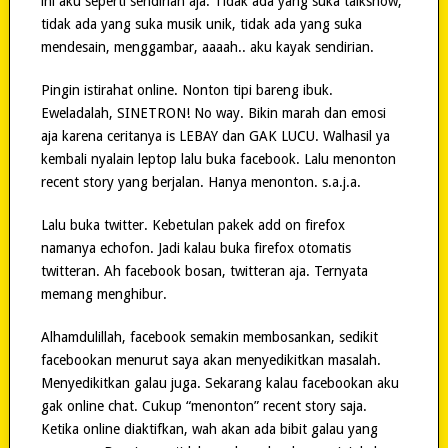
ini aku seperti sendirian aja. Tidak ada yang suka talkshow,
tidak ada yang suka musik unik, tidak ada yang suka
mendesain, menggambar, aaaah.. aku kayak sendirian.
Pingin istirahat online. Nonton tipi bareng ibuk.
Eweladalah, SINETRON! No way. Bikin marah dan emosi
aja karena ceritanya is LEBAY dan GAK LUCU. Walhasil ya
kembali nyalain leptop lalu buka facebook. Lalu menonton
recent story yang berjalan. Hanya menonton. s.a.j.a.
Lalu buka twitter. Kebetulan pakek add on firefox
namanya echofon. Jadi kalau buka firefox otomatis
twitteran. Ah facebook bosan, twitteran aja. Ternyata
memang menghibur.
Alhamdulillah, facebook semakin membosankan, sedikit
facebookan menurut saya akan menyedikitkan masalah.
Menyedikitkan galau juga. Sekarang kalau facebookan aku
gak online chat. Cukup “menonton” recent story saja.
Ketika online diaktifkan, wah akan ada bibit galau yang