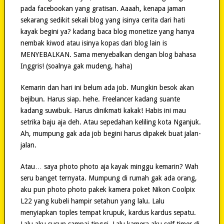
pada facebookan yang gratisan. Aaaah, kenapa jaman
sekarang sedikit sekali blog yang isinya cerita dari hati
kayak begini ya? kadang baca blog monetize yang hanya
nembak kiwod atau isinya kopas dari blog lain is
MENYEBALKAN. Sama menyebalkan dengan blog bahasa
Inggris! (soalnya gak mudeng, haha)
Kemarin dan hari ini belum ada job. Mungkin besok akan
bejibun. Harus siap. hehe. Freelancer kadang suante
kadang suwibuk. Harus dinikmati kakak! Habis ini mau
setrika baju aja deh. Atau sepedahan keliling kota Nganjuk.
Ah, mumpung gak ada job begini harus dipakek buat jalan-
jalan.
Atau… saya photo photo aja kayak minggu kemarin? Wah
seru banget ternyata. Mumpung di rumah gak ada orang,
aku pun photo photo pakek kamera poket Nikon Coolpix
L22 yang kubeli hampir setahun yang lalu. Lalu
menyiapkan toples tempat krupuk, kardus kardus sepatu.
Lalu aku susun sampai tinggi. Lalu kamera aku self timer di