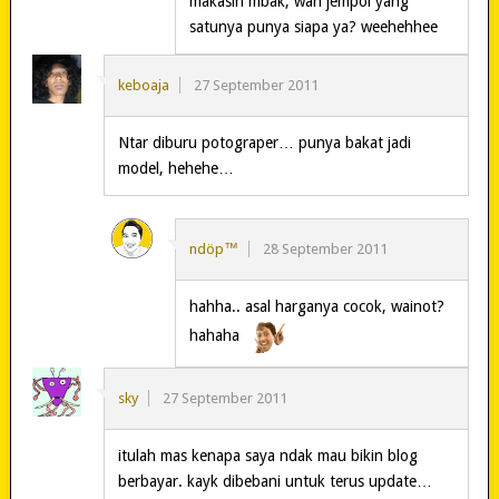
makasih mbak, wah jempol yang
satunya punya siapa ya? weehehhee
keboaja
27 September 2011
Ntar diburu potograper… punya bakat jadi
model, hehehe…
ndöp™
28 September 2011
hahha.. asal harganya cocok, wainot?
hahaha
sky
27 September 2011
itulah mas kenapa saya ndak mau bikin blog
berbayar. kayk dibebani untuk terus update…