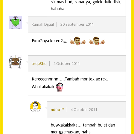
sik mas bud, sabar ya, golek duik disik,
hahaha…
Rumah Dijual
30 September 2011
Foto2nya keren2,,,,
arqu3fiq
4 October 2011
Kereeeennnnn…..Tambah montox ae rek.
Whakakakak
ndöp™
4 October 2011
huwkakakkaka… tambah bulet dan
menggemaskan, haha