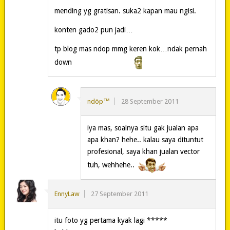
mending yg gratisan. suka2 kapan mau ngisi.
konten gado2 pun jadi…
tp blog mas ndop mmg keren kok…ndak pernah
down
ndöp™
28 September 2011
iya mas, soalnya situ gak jualan apa
apa khan? hehe.. kalau saya dituntut
profesional, saya khan jualan vector
tuh, wehhehe..
EnnyLaw
27 September 2011
itu foto yg pertama kyak lagi *****