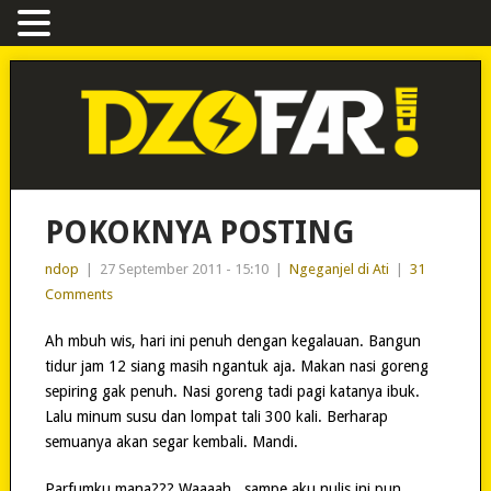
POKOKNYA POSTING
ndop
|
27 September 2011 - 15:10
|
Ngeganjel di Ati
|
31
Comments
Ah mbuh wis, hari ini penuh dengan kegalauan. Bangun
tidur jam 12 siang masih ngantuk aja. Makan nasi goreng
sepiring gak penuh. Nasi goreng tadi pagi katanya ibuk.
Lalu minum susu dan lompat tali 300 kali. Berharap
semuanya akan segar kembali. Mandi.
Parfumku mana??? Waaaah.. sampe aku nulis ini pun