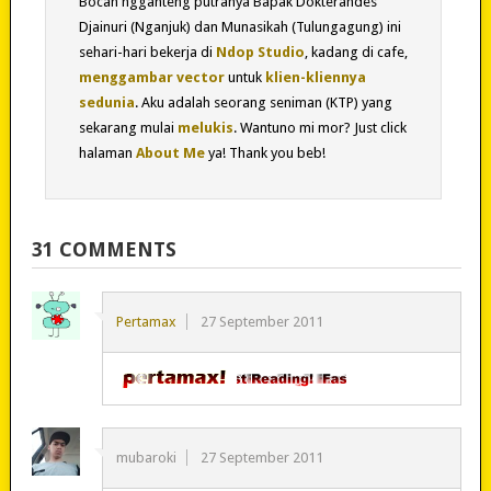
Bocah ngganteng putranya Bapak Dokterandes
Djainuri (Nganjuk) dan Munasikah (Tulungagung) ini
sehari-hari bekerja di
Ndop Studio
, kadang di cafe,
menggambar vector
untuk
klien-kliennya
sedunia
. Aku adalah seorang seniman (KTP) yang
sekarang mulai
melukis
. Wantuno mi mor? Just click
halaman
About Me
ya! Thank you beb!
31 COMMENTS
Pertamax
27 September 2011
mubaroki
27 September 2011