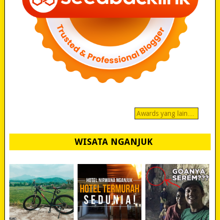
Awards yang lain…
WISATA NGANJUK
REVIEW POLYGON
MURAH BANGET!
WISATA NGANJUK: