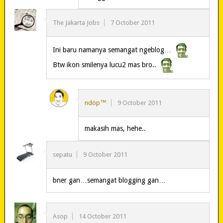
The Jakarta Jobs
7 October 2011
Ini baru namanya semangat ngeblog…
Btw ikon smilenya lucu2 mas bro..
ndöp™
9 October 2011
makasih mas, hehe..
sepatu
9 October 2011
bner gan…semangat blogging gan…
Asop
14 October 2011