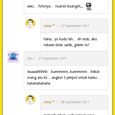
wau… fotonya… nuarsis buanget,,,
ndöp™
27 September 2011
haha.. yo kudu lah… eh mub, aku
nduwe dolar saitik, gelem to?
rika
27 September 2011
wuaaahhhhh…kuerennnn..kuerennnn…hebat
orang atu ini….angkat 5 jempol untuk kamu…
hehehehehehe
ndöp™
28 September 2011