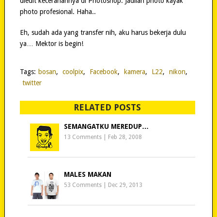
diedit kecerahannya di Photoshop. Jadilah photo kayak
photo profesional. Haha..
Eh, sudah ada yang transfer nih, aku harus bekerja dulu
ya… Mektor is begin!
Tags:
bosan
,
coolpix
,
Facebook
,
kamera
,
L22
,
nikon
,
twitter
RELATED POSTS
SEMANGATKU MEREDUP…
13 Comments
|
Feb 28, 2008
MALES MAKAN
53 Comments
|
Dec 29, 2013