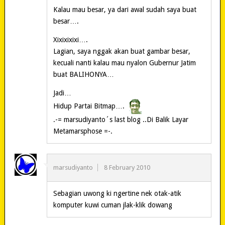
Kalau mau besar, ya dari awal sudah saya buat
besar….
Xixixixixi….
Lagian, saya nggak akan buat gambar besar,
kecuali nanti kalau mau nyalon Gubernur Jatim
buat BALIHONYA…
Jadi…
Hidup Partai Bitmap….
.-= marsudiyanto´s last blog ..Di Balik Layar
Metamarsphose =-.
marsudiyanto
8 February 2010
Sebagian uwong ki ngertine nek otak-atik
komputer kuwi cuman jlak-klik dowang