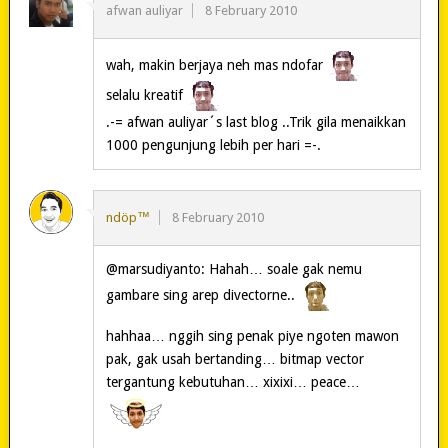
afwan auliyar
8 February 2010
wah, makin berjaya neh mas ndofar
selalu kreatif
.-= afwan auliyar´s last blog ..Trik gila menaikkan
1000 pengunjung lebih per hari =-.
ndöp™
8 February 2010
@marsudiyanto: Hahah… soale gak nemu
gambare sing arep divectorne..
hahhaa… nggih sing penak piye ngoten mawon
pak, gak usah bertanding… bitmap vector
tergantung kebutuhan… xixixi… peace…