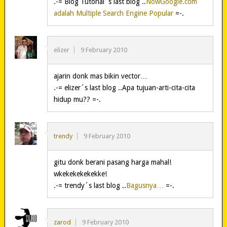
.-= Blog Tutorial´s last blog ..
NowGoogle.com
adalah Multiple Search Engine Popular
=-.
elizer
9 February 2010
ajarin donk mas bikin vector…
.-= elizer´s last blog ..Apa tujuan-arti-cita-cita
hidup mu?? =-.
trendy
9 February 2010
gitu donk berani pasang harga mahal!
wkekekekekekke!
.-= trendy´s last blog ..
Bagusnya…
=-.
zarod
9 February 2010