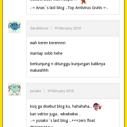
.-= Anas´s last blog ..Top Antivirus Gratis =-.
darahbiroe
9 February 2010
wah keren kerennnn
mantap sobb hehe
berkunjung n ditunggu kunjungan baliknya
makasihhh
yusako
9 February 2010
koq ga disebut blog ku. hahahaha..
kan vektor juga.. wkwkwkw…
.-= yusako´s last blog ..+++zero float