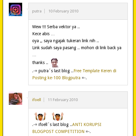
putra
10 February 2010
Wew !!! Serba vektor ya ..
Kece abis …
oya ,, saya ngajak tukeran link nih ..
Link sudah saya pasang .. mohon di link back ya
…
thanks ..
.-= putra´s last blog ..
Free Template Keren di
Posting ke-100 Blogputra
=-.
ifoell
11 February 2010
.-= ifoell´s last blog ..
ANTI KORUPSI
BLOGPOST COMPETITION
=-.