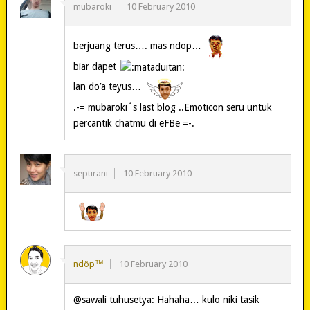
mubaroki
10 February 2010
berjuang terus…. mas ndop…
biar dapet
lan do’a teyus…
.-= mubaroki´s last blog ..Emoticon seru untuk
percantik chatmu di eFBe =-.
septirani
10 February 2010
ndöp™
10 February 2010
@sawali tuhusetya: Hahaha… kulo niki tasik