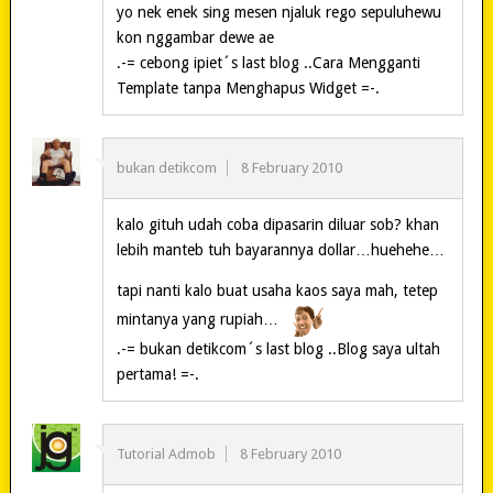
yo nek enek sing mesen njaluk rego sepuluhewu
kon nggambar dewe ae
.-= cebong ipiet´s last blog ..Cara Mengganti
Template tanpa Menghapus Widget =-.
bukan detikcom
8 February 2010
kalo gituh udah coba dipasarin diluar sob? khan
lebih manteb tuh bayarannya dollar…huehehe…
tapi nanti kalo buat usaha kaos saya mah, tetep
mintanya yang rupiah…
.-= bukan detikcom´s last blog ..Blog saya ultah
pertama! =-.
Tutorial Admob
8 February 2010