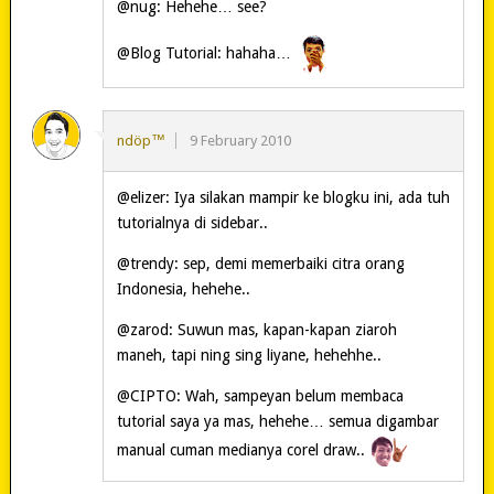
@nug: Hehehe… see?
@Blog Tutorial: hahaha…
ndöp™
9 February 2010
@elizer: Iya silakan mampir ke blogku ini, ada tuh
tutorialnya di sidebar..
@trendy: sep, demi memerbaiki citra orang
Indonesia, hehehe..
@zarod: Suwun mas, kapan-kapan ziaroh
maneh, tapi ning sing liyane, hehehhe..
@CIPTO: Wah, sampeyan belum membaca
tutorial saya ya mas, hehehe… semua digambar
manual cuman medianya corel draw..