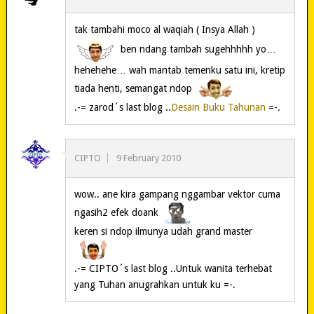
tak tambahi moco al waqiah ( Insya Allah )
ben ndang tambah sugehhhhh yo…
hehehehe… wah mantab temenku satu ini, kretip
tiada henti, semangat ndop
.-= zarod´s last blog ..
Desain Buku Tahunan
=-.
CIPTO
9 February 2010
wow.. ane kira gampang nggambar vektor cuma
ngasih2 efek doank
keren si ndop ilmunya udah grand master
.-= CIPTO´s last blog ..Untuk wanita terhebat
yang Tuhan anugrahkan untuk ku =-.