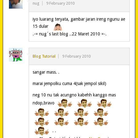
nug
9 February 2010
iyo luarang teryata, gambar jaran ireng ngunu ae
15 dular
.-= nug´s last blog ..22 Maret 2010 =-.
Blog Tutorial
9 February 2010
sangar mass. .
marai jempolku cuma 4(sak jempol sikil)
neg 10 nu tak acungno kabehh kanggo mas
ndop,bravo
. .