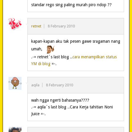
standar rego sing paling murah piro ndop ??
retnet
8 February 2010
kapan-kapan aku tak pesen gawe sragaman nang
umah,
.-= retnet´s last blog ..
cara menampilkan status
YM di blog
=-.
aqila
8 February 2010
wah ngga ngerti bahasanya????
.-= aqila´s last blog ..Cara Kerja tahitian Noni
Juice =-.