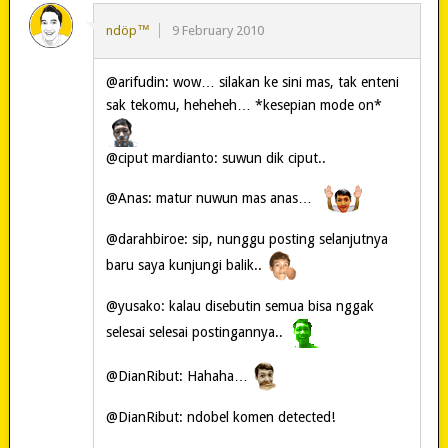
ndöp™
9 February 2010
@arifudin: wow… silakan ke sini mas, tak enteni
sak tekomu, heheheh… *kesepian mode on*
@ciput mardianto: suwun dik ciput..
@Anas: matur nuwun mas anas…
@darahbiroe: sip, nunggu posting selanjutnya
baru saya kunjungi balik..
@yusako: kalau disebutin semua bisa nggak
selesai selesai postingannya..
@DianRibut: Hahaha…
@DianRibut: ndobel komen detected!