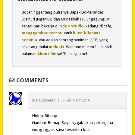
Bocah ngganteng putranya Bapak Dokterandes
Djainuri (Nganjuk) dan Munasikah (Tulungagung) ini
sehari-hari bekerja di
Ndop Studio
, kadang di cafe,
menggambar vector
untuk
klien-kliennya
sedunia
. Aku adalah seorang seniman (KTP) yang
sekarang mulai
melukis
. Wantuno mi mor? Just click
halaman
About Me
ya! Thank you beb!
64 COMMENTS
marsudiyanto
8 February 2010
Hidup Bitmap….
Gambar Bitmap Saya nggak akan pecah, lha
wong nggak saya besarkan kok…