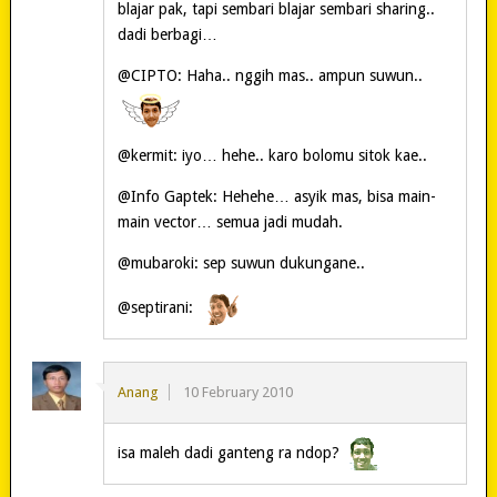
blajar pak, tapi sembari blajar sembari sharing..
dadi berbagi…
@CIPTO: Haha.. nggih mas.. ampun suwun..
@kermit: iyo… hehe.. karo bolomu sitok kae..
@Info Gaptek: Hehehe… asyik mas, bisa main-
main vector… semua jadi mudah.
@mubaroki: sep suwun dukungane..
@septirani:
Anang
10 February 2010
isa maleh dadi ganteng ra ndop?