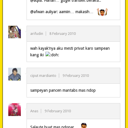
@aqila: Hahah… gugel transleit beraksi..
@afwan auliyar: aamiin… makasih…
arifudin
8 February 2010
wah kayak’nya aku mesti privat karo sampean
kang iki
ciput mardianto
9 February 2010
sampeyan pancen mantabs mas ndop
Anas
9 February 2010
Salaute buat mas ndopar…