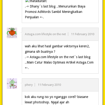
.-= Dhany´s last blog ..Menurunkan Biaya
Promosi AdWords Sambil Meningkatkan
Penjualan =-.
Astaga.com lifestyle on the net
11 February 2010
wah aku lihat hasil gambar vektornya keren2,
gimana sih buatnya ?
.-= Astaga.com lifestyle on the net´s last blog
..Main Catur Malas Optimasi Artikel Astaga.Com
=-.
phery
11 February 2010
kok aku rung iso yo nganggo corel? biasane
lewat photoshop. Njajal ajar ah