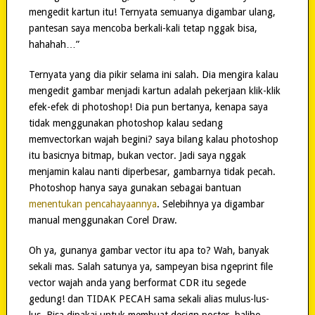
mengedit kartun itu! Ternyata semuanya digambar ulang,
pantesan saya mencoba berkali-kali tetap nggak bisa,
hahahah…”
Ternyata yang dia pikir selama ini salah. Dia mengira kalau
mengedit gambar menjadi kartun adalah pekerjaan klik-klik
efek-efek di photoshop! Dia pun bertanya, kenapa saya
tidak menggunakan photoshop kalau sedang
memvectorkan wajah begini? saya bilang kalau photoshop
itu basicnya bitmap, bukan vector. Jadi saya nggak
menjamin kalau nanti diperbesar, gambarnya tidak pecah.
Photoshop hanya saya gunakan sebagai bantuan
menentukan pencahayaannya
. Selebihnya ya digambar
manual menggunakan Corel Draw.
Oh ya, gunanya gambar vector itu apa to? Wah, banyak
sekali mas. Salah satunya ya, sampeyan bisa ngeprint file
vector wajah anda yang berformat CDR itu segede
gedung! dan TIDAK PECAH sama sekali alias mulus-lus-
lus. Bisa dipakai untuk membuat design poster, baliho,