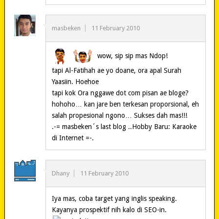
masbeken
11 February 2010
wow, sip sip mas Ndop!
tapi Al-Fatihah ae yo doane, ora apal Surah
Yaasiin. Hoehoe
tapi kok Ora nggawe dot com pisan ae bloge?
hohoho… kan jare ben terkesan proporsional, eh
salah propesional ngono… Sukses dah mas!!!
.-= masbeken´s last blog ..Hobby Baru: Karaoke
di Internet =-.
Dhany
11 February 2010
Iya mas, coba target yang inglis speaking.
Kayanya prospektif nih kalo di SEO-in.