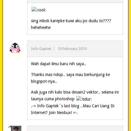
sing mbok karepke kuwi aku po dudu to????
heheheehe
Info Gaptek
10 February 2010
Wah dapat ilmu baru nih saya..
Thanks mas ndop.. saya mau berkunjung ke
blogspot-nya..
Asik juga nih kalo bisa desain2 vektor.. selama ini
taunya cuma photoshop
.-= Info Gaptek´s last blog ..Mau Cari Uang Di
Internet? Join Neobux! =-.