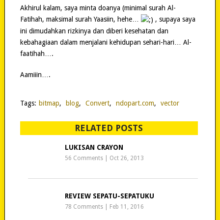
Akhirul kalam, saya minta doanya (minimal surah Al-
Fatihah, maksimal surah Yaasiin, hehe…
, supaya saya
ini dimudahkan rizkinya dan diberi kesehatan dan
kebahagiaan dalam menjalani kehidupan sehari-hari… Al-
faatihah….
Aamiiin….
Tags:
bitmap
,
blog
,
Convert
,
ndopart.com
,
vector
RELATED POSTS
LUKISAN CRAYON
56 Comments
|
Oct 26, 2013
REVIEW SEPATU-SEPATUKU
78 Comments
|
Feb 11, 2016