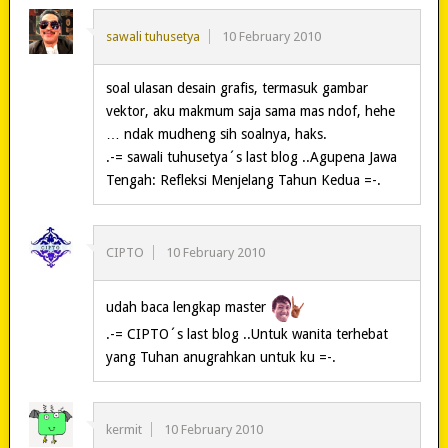
sawali tuhusetya
10 February 2010
soal ulasan desain grafis, termasuk gambar
vektor, aku makmum saja sama mas ndof, hehe
… ndak mudheng sih soalnya, haks.
.-= sawali tuhusetya´s last blog ..Agupena Jawa
Tengah: Refleksi Menjelang Tahun Kedua =-.
CIPTO
10 February 2010
udah baca lengkap master
.-= CIPTO´s last blog ..Untuk wanita terhebat
yang Tuhan anugrahkan untuk ku =-.
kermit
10 February 2010