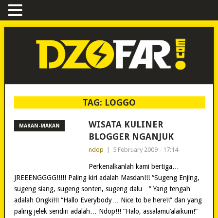
TAG:
LOGGO
WISATA KULINER
MAKAN-MAKAN
BLOGGER NGANJUK
ndop
|
5 February 2009 - 17:14
Perkenalkanlah kami bertiga…
JREEENGGGG!!!!! Paling kiri adalah Masdan!!! “Sugeng Enjing,
sugeng siang, sugeng sonten, sugeng dalu…” Yang tengah
adalah Ongki!!! “Hallo Everybody… Nice to be here!!” dan yang
paling jelek sendiri adalah… Ndop!!! “Halo, assalamu’alaikum!”