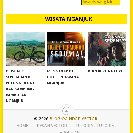
Awards yang lain…
WISATA NGANJUK
REVIEW POLYGON
MURAH BANGET!
WISATA NGANJUK:
XTRADA 6:
MENGINAP DI
PIKNIK KE NGLUYU
SEPEDAHAN KE
HOTEL NIRWANA
PETUNG ULUNG
NGANJUK
DAN KAMPUNG
RAMBUTAN
NGANJUK
© 2026
BLOGNYA NDOP VECTOR
.
HOME
PESAN VECTOR
TUTORIAL-TUTORIAL
ABOUT ME