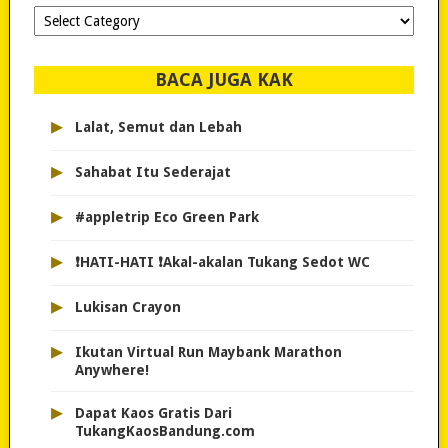
Dipilih-
dipilih..
BACA JUGA KAK
▸
Lalat, Semut dan Lebah
▸
Sahabat Itu Sederajat
▸
#appletrip Eco Green Park
▸
❗HATI-HATI ❗Akal-akalan Tukang Sedot WC
▸
Lukisan Crayon
▸
Ikutan Virtual Run Maybank Marathon
Anywhere!
▸
Dapat Kaos Gratis Dari
TukangKaosBandung.com