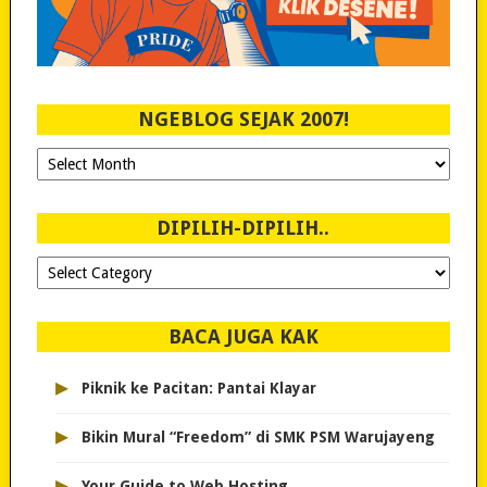
NGEBLOG SEJAK 2007!
Ngeblog
Sejak
2007!
DIPILIH-DIPILIH..
Dipilih-
dipilih..
BACA JUGA KAK
▸
Piknik ke Pacitan: Pantai Klayar
▸
Bikin Mural “Freedom” di SMK PSM Warujayeng
▸
Your Guide to Web Hosting