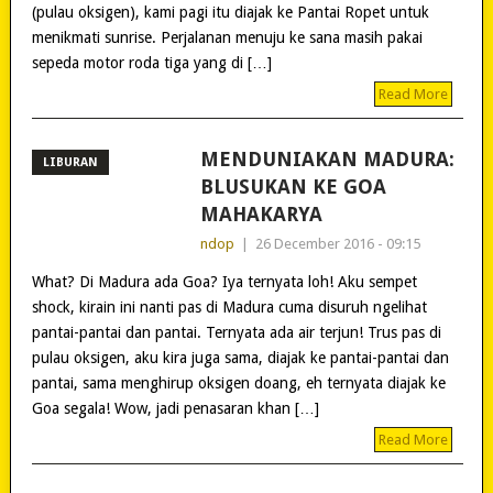
(pulau oksigen), kami pagi itu diajak ke Pantai Ropet untuk
menikmati sunrise. Perjalanan menuju ke sana masih pakai
sepeda motor roda tiga yang di […]
Read More
MENDUNIAKAN MADURA:
LIBURAN
BLUSUKAN KE GOA
MAHAKARYA
ndop
|
26 December 2016 - 09:15
What? Di Madura ada Goa? Iya ternyata loh! Aku sempet
shock, kirain ini nanti pas di Madura cuma disuruh ngelihat
pantai-pantai dan pantai. Ternyata ada air terjun! Trus pas di
pulau oksigen, aku kira juga sama, diajak ke pantai-pantai dan
pantai, sama menghirup oksigen doang, eh ternyata diajak ke
Goa segala! Wow, jadi penasaran khan […]
Read More