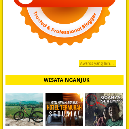
Awards yang lain…
WISATA NGANJUK
REVIEW POLYGON
MURAH BANGET!
WISATA NGANJUK: