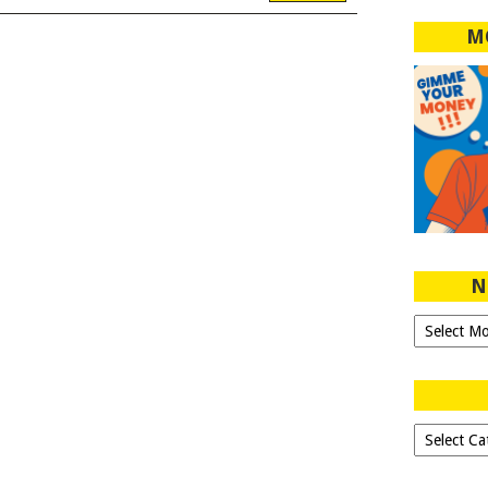
M
N
Ngeblog
Sejak
2007!
Dipilih-
dipilih..