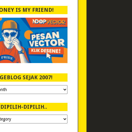
ONEY IS MY FRIEND!
GEBLOG SEJAK 2007!
DIPILIH-DIPILIH..