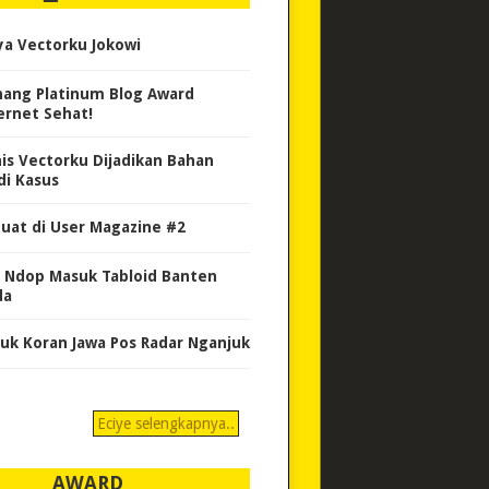
ya Vectorku Jokowi
ang Platinum Blog Award
ernet Sehat!
nis Vectorku Dijadikan Bahan
di Kasus
uat di User Magazine #2
 Ndop Masuk Tabloid Banten
da
uk Koran Jawa Pos Radar Nganjuk
Eciye selengkapnya..
AWARD