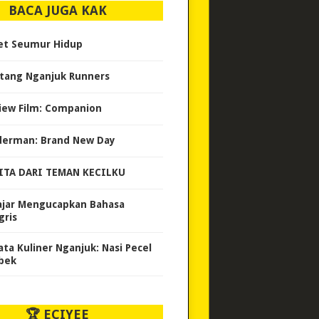
BACA JUGA KAK
et Seumur Hidup
tang Nganjuk Runners
iew Film: Companion
derman: Brand New Day
ITA DARI TEMAN KECILKU
ajar Mengucapkan Bahasa
gris
ata Kuliner Nganjuk: Nasi Pecel
bek
🏆 ECIYEE