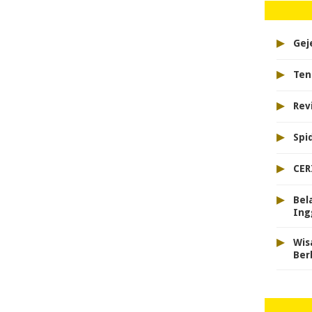
▸
Gej
▸
Ten
▸
Rev
▸
Spi
▸
CER
▸
Bel
Ing
▸
Wis
Ber