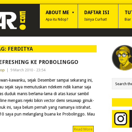
ABOUT ME
DAFTAR ISI
TU
Apa itu Ndop?
Isinya Curhat!
Biar
AG:
FERDITYA
EFRESHING KE PROBOLINGGO
dop
|
9 March 2010 - 23:54
wan-kawanku, sejak Desember sampai sekarang ini,
au sejak saya memutuskan ndekem ndik kamar saja
ias duduk manis berlama-lama di atas kasur sambil
line mengais rejeki bikin vector demi sesuwap ginuk-
nuk ini, saya belum pernah yang namanya istirahat.
2010 saya pun melanglang buana ke Probolinggo. Mau
Read More