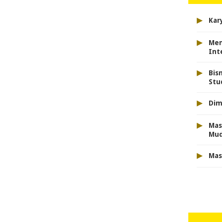
▸
Kar
▸
Men
Int
▸
Bis
Stu
▸
Dim
▸
Mas
Mu
▸
Mas