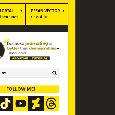
TORIAL
PESAN VECTOR
 kamu pinter!
Golek duik!
FOLLOW ME!