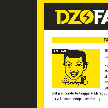
T
R
LIBURAN
n
Ka
at
al
on
gi
Walhasil, Sabtu tertanggal 6 Maret 
pergi ke mana ndop? Hehehe… […]