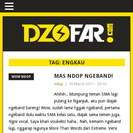
TAG:
ENGKAU
MAS NDOP NGEBAND!
WOW NDOP
ndop
|
16 March 2011 - 20:10
Ahihih.. Mumpung teman SMA lagi
pulang ke Nganjuk, aku pun diajak
ngeband bareng! Wow, sudah lama nggak ngeband, pertama
ngeband dulu waktu SMA kelas satu, diajak sama temen juga.
Ngisi vocal. Saya khan voukelis! haha.. Nah, kemarin ngeband
lagi, nggarap lagunya More Than Words dari Extreme. Versi