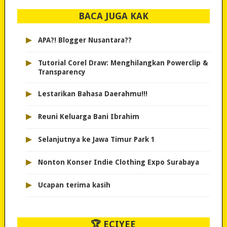
BACA JUGA KAK
▸
APA?! Blogger Nusantara??
▸
Tutorial Corel Draw: Menghilangkan Powerclip &
Transparency
▸
Lestarikan Bahasa Daerahmu!!!
▸
Reuni Keluarga Bani Ibrahim
▸
Selanjutnya ke Jawa Timur Park 1
▸
Nonton Konser Indie Clothing Expo Surabaya
▸
Ucapan terima kasih
🏆 ECIYEE