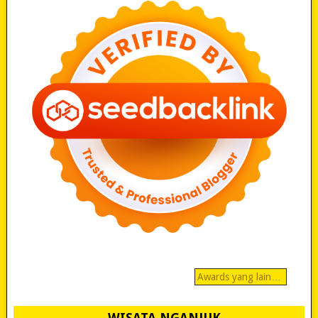
Awards yang lain…
WISATA NGANJUK