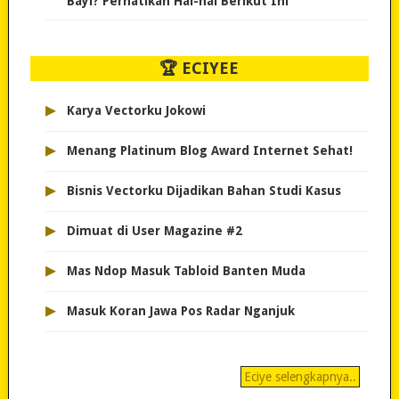
Bayi? Perhatikan Hal-hal Berikut Ini
🏆 ECIYEE
▸
Karya Vectorku Jokowi
▸
Menang Platinum Blog Award Internet Sehat!
▸
Bisnis Vectorku Dijadikan Bahan Studi Kasus
▸
Dimuat di User Magazine #2
▸
Mas Ndop Masuk Tabloid Banten Muda
▸
Masuk Koran Jawa Pos Radar Nganjuk
Eciye selengkapnya..