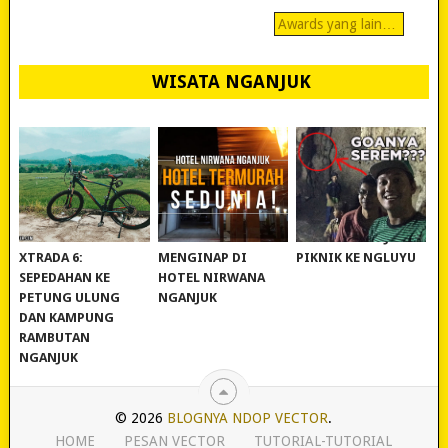
Awards yang lain…
WISATA NGANJUK
REVIEW POLYGON
MURAH BANGET!
WISATA NGANJUK:
XTRADA 6:
MENGINAP DI
PIKNIK KE NGLUYU
SEPEDAHAN KE
HOTEL NIRWANA
PETUNG ULUNG
NGANJUK
DAN KAMPUNG
RAMBUTAN
NGANJUK
© 2026
BLOGNYA NDOP VECTOR
.
HOME
PESAN VECTOR
TUTORIAL-TUTORIAL