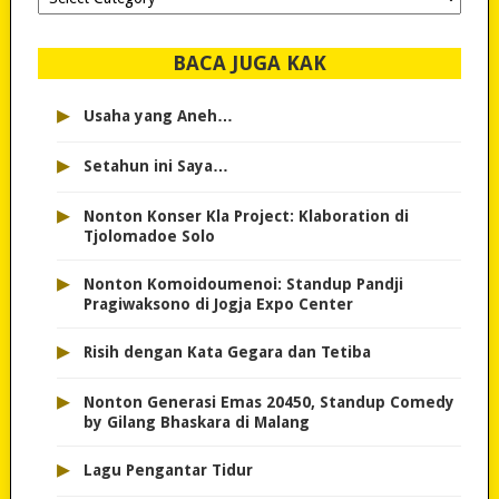
dipilih..
BACA JUGA KAK
▸
Usaha yang Aneh…
▸
Setahun ini Saya…
▸
Nonton Konser Kla Project: Klaboration di
Tjolomadoe Solo
▸
Nonton Komoidoumenoi: Standup Pandji
Pragiwaksono di Jogja Expo Center
▸
Risih dengan Kata Gegara dan Tetiba
▸
Nonton Generasi Emas 20450, Standup Comedy
by Gilang Bhaskara di Malang
▸
Lagu Pengantar Tidur