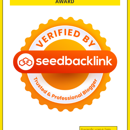
AWARD
Awards yang lain…