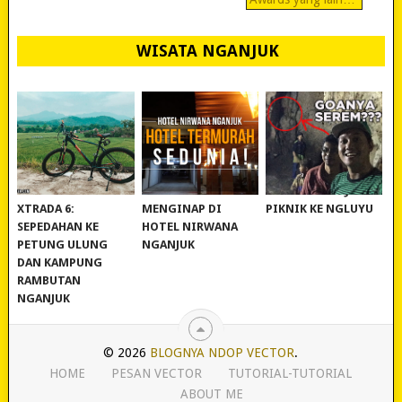
WISATA NGANJUK
REVIEW POLYGON
MURAH BANGET!
WISATA NGANJUK:
XTRADA 6:
MENGINAP DI
PIKNIK KE NGLUYU
SEPEDAHAN KE
HOTEL NIRWANA
PETUNG ULUNG
NGANJUK
DAN KAMPUNG
RAMBUTAN
NGANJUK
© 2026
BLOGNYA NDOP VECTOR
.
HOME
PESAN VECTOR
TUTORIAL-TUTORIAL
ABOUT ME