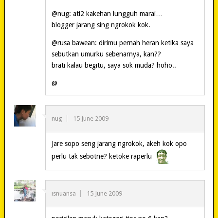
@nug: ati2 kakehan lungguh marai…
blogger jarang sing ngrokok kok.
@rusa bawean: dirimu pernah heran ketika saya
sebutkan umurku sebenarnya, kan??
brati kalau begitu, saya sok muda? hoho..
@
nug
15 June 2009
Jare sopo seng jarang ngrokok, akeh kok opo
perlu tak sebotne? ketoke raperlu
isnuansa
15 June 2009