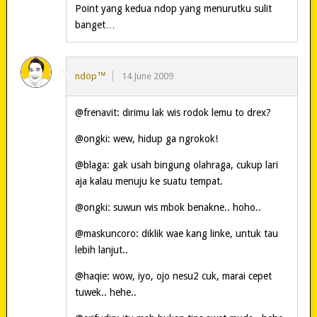
Point yang kedua ndop yang menurutku sulit
banget…
ndöp™
14 June 2009
@frenavit: dirimu lak wis rodok lemu to drex?
@ongki: wew, hidup ga ngrokok!
@blaga: gak usah bingung olahraga, cukup lari
aja kalau menuju ke suatu tempat.
@ongki: suwun wis mbok benakne.. hoho..
@maskuncoro: diklik wae kang linke, untuk tau
lebih lanjut..
@haqie: wow, iyo, ojo nesu2 cuk, marai cepet
tuwek.. hehe..