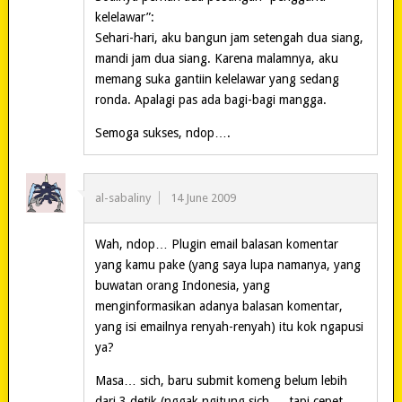
kelelawar”:
Sehari-hari, aku bangun jam setengah dua siang,
mandi jam dua siang. Karena malamnya, aku
memang suka gantiin kelelawar yang sedang
ronda. Apalagi pas ada bagi-bagi mangga.
Semoga sukses, ndop….
al-sabaliny
14 June 2009
Wah, ndop… Plugin email balasan komentar
yang kamu pake (yang saya lupa namanya, yang
buwatan orang Indonesia, yang
menginformasikan adanya balasan komentar,
yang isi emailnya renyah-renyah) itu kok ngapusi
ya?
Masa… sich, baru submit komeng belum lebih
dari 3 detik (nggak ngitung sich…, tapi cepet