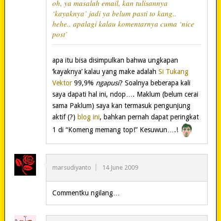
oh, ya masalah email, kan tulisannya
‘kayaknya’ jadi ya belum pasti to kang..
hehe.. apalagi kalau komentarnya cuma ‘nice
post’
apa itu bisa disimpulkan bahwa ungkapan
‘kayaknya’ kalau yang make adalah
Si Tukang
Vektor
99,9%
ngapusi
? Soalnya beberapa kali
saya dapati hal ini, ndop…. Maklum (belum cerai
sama Paklum) saya kan termasuk pengunjung
aktif (?)
blog ini
, bahkan pernah dapat peringkat
1 di “Komeng memang top!” Kesuwun….!
marsudiyanto
14 June 2009
Commentku ngilang…