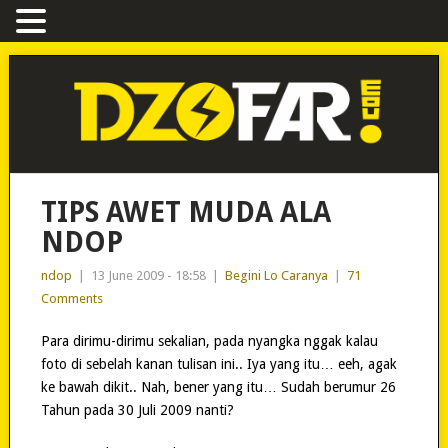
TIPS AWET MUDA ALA
NDOP
ndop
|
13 June 2009 - 18:58
|
Begini Lo Caranya
|
71
Comments
Para dirimu-dirimu sekalian, pada nyangka nggak kalau
foto di sebelah kanan tulisan ini.. Iya yang itu… eeh, agak
ke bawah dikit.. Nah, bener yang itu… Sudah berumur 26
Tahun pada 30 Juli 2009 nanti?