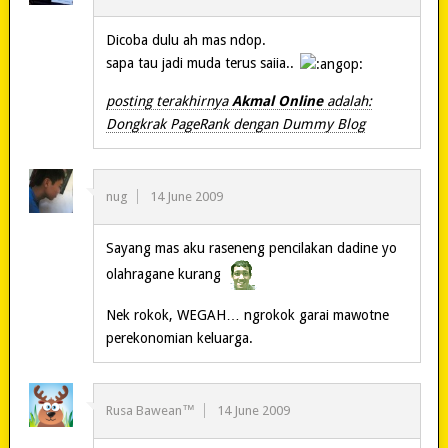
Dicoba dulu ah mas ndop.
sapa tau jadi muda terus saiia..
posting terakhirnya
Akmal Online
adalah:
Dongkrak PageRank dengan Dummy Blog
nug
14 June 2009
Sayang mas aku raseneng pencilakan dadine yo
olahragane kurang
Nek rokok, WEGAH… ngrokok garai mawotne
perekonomian keluarga.
Rusa Bawean™
14 June 2009