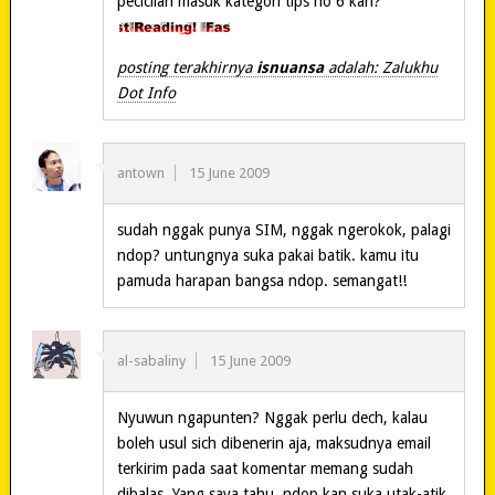
pecicilan masuk kategori tips no 6 kan?
posting terakhirnya
isnuansa
adalah: Zalukhu
Dot Info
antown
15 June 2009
sudah nggak punya SIM, nggak ngerokok, palagi
ndop? untungnya suka pakai batik. kamu itu
pamuda harapan bangsa ndop. semangat!!
al-sabaliny
15 June 2009
Nyuwun ngapunten? Nggak perlu dech, kalau
boleh usul sich dibenerin aja, maksudnya email
terkirim pada saat komentar memang sudah
dibalas. Yang saya tahu, ndop kan suka utak-atik