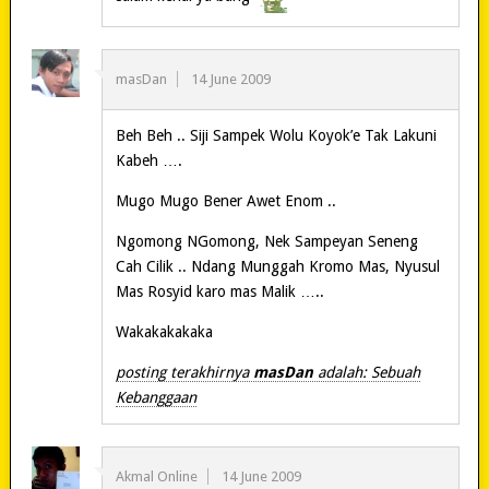
masDan
14 June 2009
Beh Beh .. Siji Sampek Wolu Koyok’e Tak Lakuni
Kabeh ….
Mugo Mugo Bener Awet Enom ..
Ngomong NGomong, Nek Sampeyan Seneng
Cah Cilik .. Ndang Munggah Kromo Mas, Nyusul
Mas Rosyid karo mas Malik …..
Wakakakakaka
posting terakhirnya
masDan
adalah: Sebuah
Kebanggaan
Akmal Online
14 June 2009