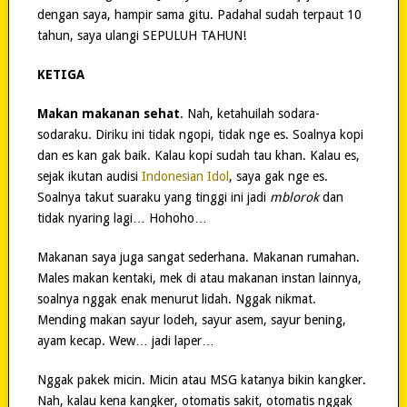
dengan saya, hampir sama gitu. Padahal sudah terpaut 10
tahun, saya ulangi SEPULUH TAHUN!
KETIGA
Makan makanan sehat
. Nah, ketahuilah sodara-
sodaraku. Diriku ini tidak ngopi, tidak nge es. Soalnya kopi
dan es kan gak baik. Kalau kopi sudah tau khan. Kalau es,
sejak ikutan audisi
Indonesian Idol
, saya gak nge es.
Soalnya takut suaraku yang tinggi ini jadi
mblorok
dan
tidak nyaring lagi… Hohoho…
Makanan saya juga sangat sederhana. Makanan rumahan.
Males makan kentaki, mek di atau makanan instan lainnya,
soalnya nggak enak menurut lidah. Nggak nikmat.
Mending makan sayur lodeh, sayur asem, sayur bening,
ayam kecap. Wew… jadi laper…
Nggak pakek micin. Micin atau MSG katanya bikin kangker.
Nah, kalau kena kangker, otomatis sakit, otomatis nggak