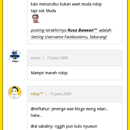
kalo menurutku bukan awet muda ndop
tapi sok Muda
posting terakhirnya
Rusa Bawean™
adalah:
Setting Username Facebookmu, Sekarang!
anton
15 June 2009
Mampir maneh ndop
ndöp™
15 June 2009
@miftahur: jenenge wae bloge wong edan..
hehe..
@al sabaliny: nggih pun kulo nyuwun