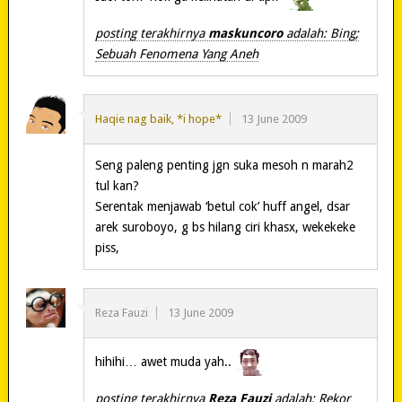
posting terakhirnya
maskuncoro
adalah: Bing;
Sebuah Fenomena Yang Aneh
Haqie nag baik, *i hope*
13 June 2009
Seng paleng penting jgn suka mesoh n marah2
tul kan?
Serentak menjawab ‘betul cok’ huff angel, dsar
arek suroboyo, g bs hilang ciri khasx, wekekeke
piss,
Reza Fauzi
13 June 2009
hihihi… awet muda yah..
posting terakhirnya
Reza Fauzi
adalah: Rekor