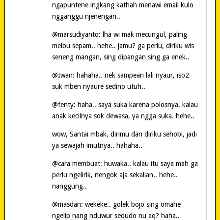
ngapuntene ingkang kathah menawi email kulo
ngganggu njenengan..
@marsudiyanto: lha wi mak mecungul, paling
melbu sepam.. hehe.. jamu? ga perlu, diriku wis
seneng mangan, sing dipangan sing ga enek..
@Iwan: hahaha.. nek sampean lali nyaur, iso2
suk mben nyaure sedino utuh..
@fenty: haha.. saya suka karena polosnya. kalau
anak kecilnya sok dewasa, ya ngga suka. hehe..
wow, Santai mbak, dirimu dan diriku sehobi, jadi
ya sewajah imutnya.. hahaha..
@cara membuat: huwaka.. kalau itu saya mah ga
perlu ngelirik, nengok aja sekalian.. hehe..
nanggung..
@masdan: wekeke.. golek bojo sing omahe
ngelip nang nduwur sedudo nu aq? haha..