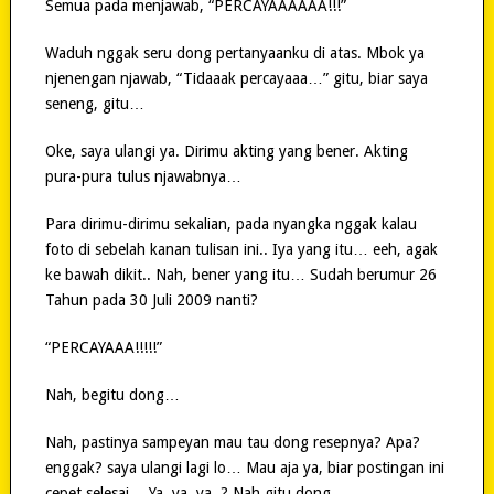
Semua pada menjawab, “PERCAYAAAAAA!!!”
Waduh nggak seru dong pertanyaanku di atas. Mbok ya
njenengan njawab, “Tidaaak percayaaa…” gitu, biar saya
seneng, gitu…
Oke, saya ulangi ya. Dirimu akting yang bener. Akting
pura-pura tulus njawabnya…
Para dirimu-dirimu sekalian, pada nyangka nggak kalau
foto di sebelah kanan tulisan ini.. Iya yang itu… eeh, agak
ke bawah dikit.. Nah, bener yang itu… Sudah berumur 26
Tahun pada 30 Juli 2009 nanti?
“PERCAYAAA!!!!!”
Nah, begitu dong…
Nah, pastinya sampeyan mau tau dong resepnya? Apa?
enggak? saya ulangi lagi lo… Mau aja ya, biar postingan ini
cepet selesai… Ya, ya, ya..? Nah gitu dong…