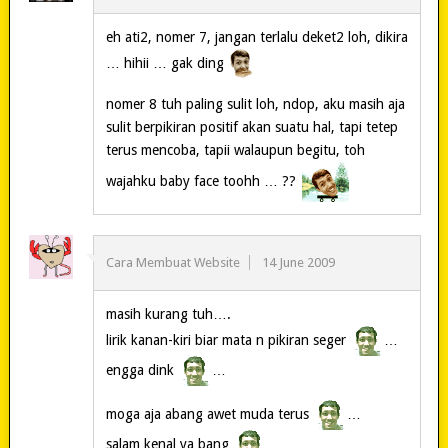
eh ati2, nomer 7, jangan terlalu deket2 loh, dikira
… hihii … gak ding
nomer 8 tuh paling sulit loh, ndop, aku masih aja
sulit berpikiran positif akan suatu hal, tapi tetep
terus mencoba, tapii walaupun begitu, toh
wajahku baby face toohh … ??
Cara Membuat Website
14 June 2009
masih kurang tuh….
lirik kanan-kiri biar mata n pikiran seger
…
engga dink
…
moga aja abang awet muda terus
…
salam kenal ya bang