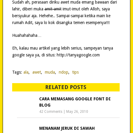
Sudah ah, perasaan diriku awet muda emang bawaan dari
lahir, diberi muka
amit-amit
imut-imut oleh Alloh, saya
bersyukur aja. Hehehe.. Sampai-sampai ketika main ke
rumah Adit, saya lo kok disangka temen esempenya!!!
Huahahahaha…
Eh, kalau mau artikel yang lebih serius, sampeyan tanya
google saya ya, di situs: http://tanyagoogle.com
Tags:
ala
,
awet
,
muda
,
ndop
,
tips
RELATED POSTS
CARA MEMASANG GOOGLE FONT DI
BLOG
42 Comments
|
May 26, 2010
MENANAM JERUK DI SAWAH