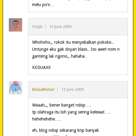
melu po’o…
Ongki
13 June 2009
Whohoho,, rokok itu menyebalkan pokoke..
Untunge aku gak doyan blass.. Iso awet nom n
ganteng lak ngono,, hahaha…
KEDUAXX
BlaGaBloGer
13 June 2009
Waaah,,, bener banget ndop….
tp olahraga itu loh yang sering kelewat….
hehehehehe….
eh, blog ndop sekarang knp banyak