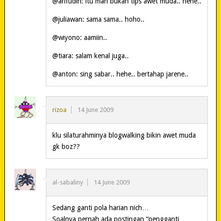
@arifudin: itu mah bukan tips awet muda.. hehe..
@juliawan: sama sama.. hoho..
@wiyono: aamiin..
@tiara: salam kenal juga..
@anton: sing sabar.. hehe.. bertahap jarene..
rizoa
14 June 2009
klu silaturahminya blogwalking bikin awet muda
gk boz??
al-sabaliny
14 June 2009
Sedang ganti pola harian nich…
Soalnya pernah ada postingan “pengganti