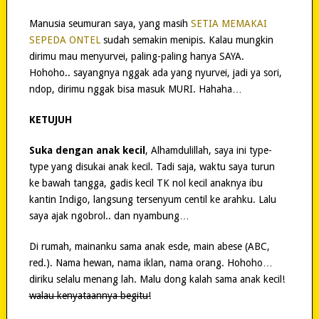
Manusia seumuran saya, yang masih
SETIA MEMAKAI
SEPEDA ONTEL
sudah semakin menipis. Kalau mungkin
dirimu mau menyurvei, paling-paling hanya SAYA.
Hohoho.. sayangnya nggak ada yang nyurvei, jadi ya sori,
ndop, dirimu nggak bisa masuk MURI. Hahaha…
KETUJUH
Suka dengan anak kecil
, Alhamdulillah, saya ini type-
type yang disukai anak kecil. Tadi saja, waktu saya turun
ke bawah tangga, gadis kecil TK nol kecil anaknya ibu
kantin Indigo, langsung tersenyum centil ke arahku. Lalu
saya ajak ngobrol.. dan nyambung…
Di rumah, mainanku sama anak esde, main abese (ABC,
red.). Nama hewan, nama iklan, nama orang. Hohoho…
diriku selalu menang lah. Malu dong kalah sama anak kecil!
walau kenyataannya begitu!