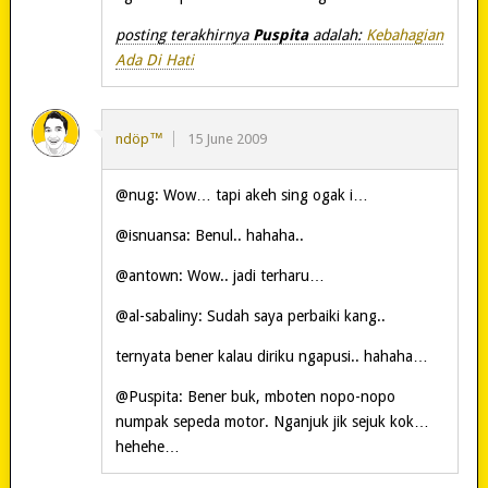
posting terakhirnya
Puspita
adalah:
Kebahagian
Ada Di Hati
ndöp™
15 June 2009
@nug: Wow… tapi akeh sing ogak i…
@isnuansa: Benul.. hahaha..
@antown: Wow.. jadi terharu…
@al-sabaliny: Sudah saya perbaiki kang..
ternyata bener kalau diriku ngapusi.. hahaha…
@Puspita: Bener buk, mboten nopo-nopo
numpak sepeda motor. Nganjuk jik sejuk kok…
hehehe…