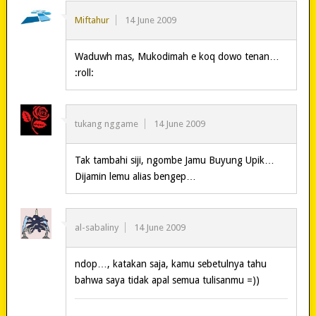
Miftahur
14 June 2009
Waduwh mas, Mukodimah e koq dowo tenan…
:roll:
tukang nggame
14 June 2009
Tak tambahi siji, ngombe Jamu Buyung Upik…
Dijamin lemu alias bengep…
al-sabaliny
14 June 2009
ndop…, katakan saja, kamu sebetulnya tahu
bahwa saya tidak apal semua tulisanmu =))