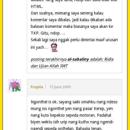
HTML.
Dan soalnya, memang saya seneng kalau
komentar saya dibalas. Jadi kalau dikabari ada
balasan komentar maka biasanya saya akan ke
TKP. Gitu, ndop….
Sekali lagi saya nggak perlu dimintai maaf urusan
ini yach…
posting terakhirnya
al-sabaliny
adalah: Ridla
dan Ujian Allah SWT
Puspita
15 June 2009
Ngonthel is ok. sayang saiki omahku nang ndeso
mung iso ngonthel yen nang pasar Kerep, yen
nang kuto kepekso sepeda motoran. Padahal
biyen wektu isih urip nang kutho nang ngendi-
ngendi sepeda onthelan. Bahagia tenan.