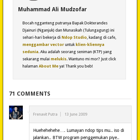
Muhammad Ali Mudzofar
Bocah ngganteng putranya Bapak Dokterandes
Djainuri (Nganjuk) dan Munasikah (Tulungagung) ini
sehari-hari bekerja di
Ndop Studio
, kadang di cafe,
menggambar vector
untuk
klien-kliennya
sedunia
. Aku adalah seorang seniman (KTP) yang
sekarang mulai
melukis
. Wantuno mi mor? Just click
halaman
About Me
ya! Thank you beb!
71 COMMENTS
Frenavit Putra
13 June 2009
Huehehehehe…. Lumayan ndop tips mu.. iso di
jalankan.. BTW program penggemukan piye..