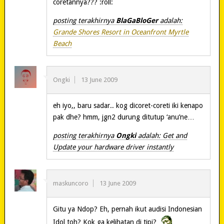
coretannya??? :roll:
posting terakhirnya
BlaGaBloGer
adalah:
Grande Shores Resort in Oceanfront Myrtle
Beach
Ongki
13 June 2009
eh iyo,, baru sadar.. kog dicoret-coreti iki kenapo
pak dhe? hmm, jgn2 durung ditutup ‘anu’ne…
posting terakhirnya
Ongki
adalah: Get and
Update your hardware driver instantly
maskuncoro
13 June 2009
Gitu ya Ndop? Eh, pernah ikut audisi Indonesian
Idol toh? Kok ga kelihatan di tipi?