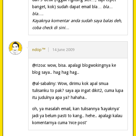
banget, kok) sudah dapat email bla…
bla…
bla….
Kayaknya komentar anda sudah saya balas deh,
coba check di sini…
ndöp™
14 June 2009
@rizoa: wow, bisa. apalagi blogwokingnya ke
blog saya.. hag hag hag..
@al-sabaliny: Wow, dirimu kok apal smua
tulisanku to pak? saya aja ingat dikit2, cuma lupa
itu judulnya apa ya? hahaha..
oh, ya masalah email, kan tulisannya ‘kayaknya’
jadi ya belum pasti to kang.. hehe.. apalagi kalau
komentarnya cuma ‘nice post’