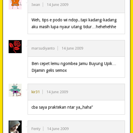
Iwan
14 June 2009
Weh, tips e podo wi ndop..tapi kadang-kadang
aku masih lupa nyaur utang tidur…hehehehhe
marsudiyanto
14 June 2009
Ben cepet lemu ngombea Jamu Buyung Upik…
Dijamin gelis semox
kir31
14 June 2009
cba saya praktekan ntar ya,,haha”
Fenty
14 June 2009