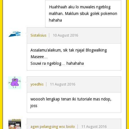
Huahhaah aku lo muwales ngeblog
malihan. Maklum sibuk golek pokemon
hahaha
Sistalisius
10 August 2016
Assalamu’alaikum, sik tak njajal Blogwalking
Maseee…
Souwi ra ngeblog… hahahaha
yoedhis
11 August 2016
wooooh lengkap tenan iki tutoriale mas ndop,
joss
agen pelangsing wsc biolo
11 August 2016