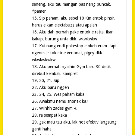
seneng, aku tau mangan pas nang puncak.
*pamer
15. Sip paham, aku sebel 10 Km entok pinsir.
harus e kan elextabuzz atau apalah
16. Aku dah pernah pake entok e ratta, ikan
kakap, burung unta dkk. wkwkwkw
17. Kui nang endi pokestop e okeh eram. tapi
ngenes e kok isine venonat, pigey dkk.
wkwkwkwkw
18. Aku pernah ngalhin Gym baru 30 detik
direbut kembali. kampret
19, 20, 21. Sip
22. Aku baru nggeh
23, 24, 25. Wes paham kaka
26. Awakmu nemu snorlax ka?
27. Wiihhh zades gym 4.
28. ra sempat kaka
29. gak mau tau aku, lak not efektiv langsung
ganti haha