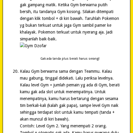
gak gampang matik. Ketika Gym berwarna putih
bersih, itu tandanya Gym kosong. Silakan ditempati
dengan klik tombol + di kiri bawah. Taruhlah Pokemon
yg bukan terkuat untuk jaga Gym sambil pamer ke
khalayak. Pokemon terkuat untuk nyerang aja. Jadi
simpanlah baik-baik.
Gak ada tanda plus berati harus serang!
Kalau Gym berwarna sama dengan Teammu. Kalau
mau gabung, tinggal didekati. Lalu periksa levelnya.
Kalau level Gym = jumlah pemain yg ada di Gym, berati
kamu gak ada slot untuk menempatinya. Untuk
menempatinya, kamu harus bertarung dengan sesama
tim berkali-kali (kalah gak papa), sampe level Gym naik
sehingga terdapat slot untuk kamu tempati (tanda +
akan muncul di kiri bawah).
Contoh: Level Gym 2. Yang menempati 2 orang.
Tombol + otomatis gak ada. Kamu harus nyerang dulu