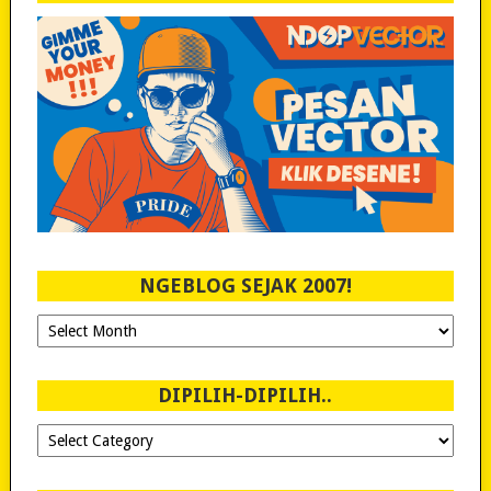
NGEBLOG SEJAK 2007!
Ngeblog
Sejak
2007!
DIPILIH-DIPILIH..
Dipilih-
dipilih..