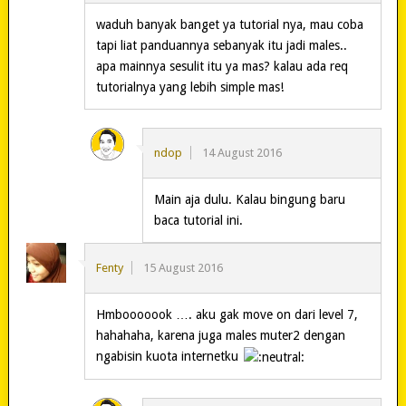
waduh banyak banget ya tutorial nya, mau coba
tapi liat panduannya sebanyak itu jadi males..
apa mainnya sesulit itu ya mas? kalau ada req
tutorialnya yang lebih simple mas!
ndop
14 August 2016
Main aja dulu. Kalau bingung baru
baca tutorial ini.
Fenty
15 August 2016
Hmbooooook …. aku gak move on dari level 7,
hahahaha, karena juga males muter2 dengan
ngabisin kuota internetku