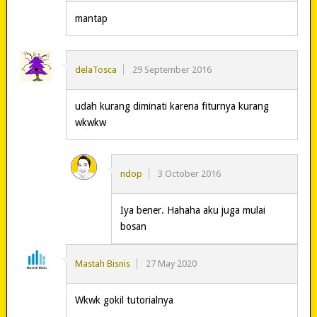
mantap
delaTosca
29 September 2016
udah kurang diminati karena fiturnya kurang
wkwkw
ndop
3 October 2016
Iya bener. Hahaha aku juga mulai
bosan
Mastah Bisnis
27 May 2020
Wkwk gokil tutorialnya