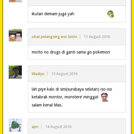
ikutan demam juga yah
obat pelangsing wsc biolo
11 August 2016
motto no drugs di ganti sama go pokemon
Wadiyo
13 August 2016
lah piye kalo di sini(surabaya selatan) iso-iso
ketabrak montor, monstere’ minggat
salam kenal Mas.
apri
14 August 2016