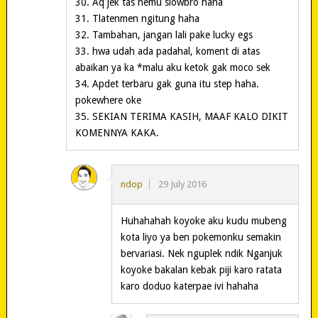
30. Aq jek tas nemu slowbro haha
31. Tlatenmen ngitung haha
32. Tambahan, jangan lali pake lucky egs
33. hwa udah ada padahal, koment di atas
abaikan ya ka *malu aku ketok gak moco sek
34. Apdet terbaru gak guna itu step haha.
pokewhere oke
35. SEKIAN TERIMA KASIH, MAAF KALO DIKIT
KOMENNYA KAKA.
ndop
29 July 2016
Huhahahah koyoke aku kudu mubeng
kota liyo ya ben pokemonku semakin
bervariasi. Nek nguplek ndik Nganjuk
koyoke bakalan kebak piji karo ratata
karo doduo katerpae ivi hahaha