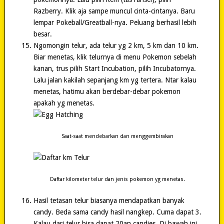
Razberry. Klik aja sampe muncul cinta-cintanya. Baru
lempar Pokeball/Greatball-nya. Peluang berhasil lebih
besar.
Ngomongin telur, ada telur yg 2 km, 5 km dan 10 km.
Biar menetas, klik telurnya di menu Pokemon sebelah
kanan, trus pilih Start Incubation, pilih Incubatornya.
Lalu jalan kakilah sepanjang km yg tertera. Ntar kalau
menetas, hatimu akan berdebar-debar pokemon
apakah yg menetas.
Saat-saat mendebarkan dan menggembirakan
Daftar kilometer telur dan jenis pokemon yg menetas.
Hasil tetasan telur biasanya mendapatkan banyak
candy. Beda sama candy hasil nangkep. Cuma dapat 3.
Kalau dari telur bisa dapat 20an candies. Di bawah ini