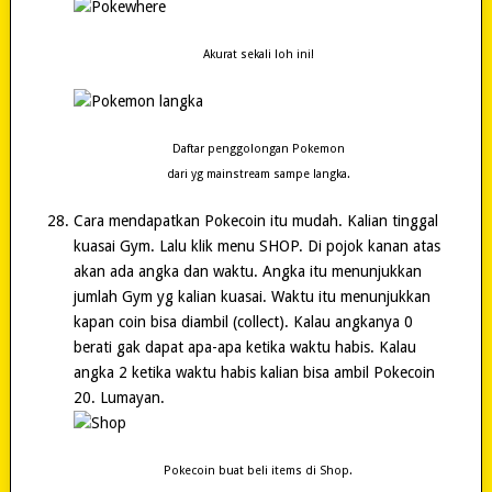
Akurat sekali loh ini!
Daftar penggolongan Pokemon
dari yg mainstream sampe langka.
Cara mendapatkan Pokecoin itu mudah. Kalian tinggal
kuasai Gym. Lalu klik menu SHOP. Di pojok kanan atas
akan ada angka dan waktu. Angka itu menunjukkan
jumlah Gym yg kalian kuasai. Waktu itu menunjukkan
kapan coin bisa diambil (collect). Kalau angkanya 0
berati gak dapat apa-apa ketika waktu habis. Kalau
angka 2 ketika waktu habis kalian bisa ambil Pokecoin
20. Lumayan.
Pokecoin buat beli items di Shop.