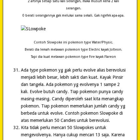
2 artinya setiap satu kali serangan, maka musuh kena 2 kali
serangan.
0 berati serangannya gak melukai sama sekali. Gak ngefek apa-apa.
Contoh Slowpoke ini pokemon type Water/Physic.
Berati dia lemah melawan pokemon type Electric kayak Jolteon.
Tapi dia kuat melawan pokemon type Fire kayak Flareon
Ada type pokemon yg gak perlu evolve alias berevolusi
menjadi lebih besar, lebih sakti dan kuat. Kayak Pinsir
dan tangela. Ada pokemon yg evolvenya 1 sampe 2
kali. Evolve butuh candy. Tiap pokemon punya candy
masing-masing. Candy diperoleh saat kita menangkap
pokemon. Tiap pokemon memerlukan jumlah candy yg
berbeda untuk evolve. Contoh pokemon Slowpoke di
atas memerlukan 50 Candies untuk berevolusi.
Kita tidak perlu mencari 50 Slowpokes untuk
mengevolvenya. Hanya cukup mencari 13 saja. Karena