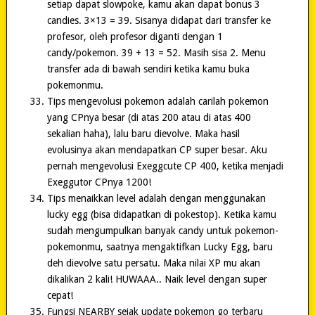
setiap dapat slowpoke, kamu akan dapat bonus 3
candies. 3×13 = 39. Sisanya didapat dari transfer ke
profesor, oleh profesor diganti dengan 1
candy/pokemon. 39 + 13 = 52. Masih sisa 2. Menu
transfer ada di bawah sendiri ketika kamu buka
pokemonmu.
Tips mengevolusi pokemon adalah carilah pokemon
yang CPnya besar (di atas 200 atau di atas 400
sekalian haha), lalu baru dievolve. Maka hasil
evolusinya akan mendapatkan CP super besar. Aku
pernah mengevolusi Exeggcute CP 400, ketika menjadi
Exeggutor CPnya 1200!
Tips menaikkan level adalah dengan menggunakan
lucky egg (bisa didapatkan di pokestop). Ketika kamu
sudah mengumpulkan banyak candy untuk pokemon-
pokemonmu, saatnya mengaktifkan Lucky Egg, baru
deh dievolve satu persatu. Maka nilai XP mu akan
dikalikan 2 kali! HUWAAA.. Naik level dengan super
cepat!
Fungsi NEARBY sejak update pokemon go terbaru