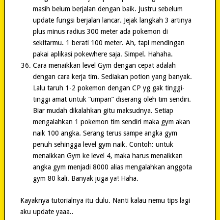
masih belum berjalan dengan baik. Justru sebelum
update fungsi berjalan lancar. Jejak langkah 3 artinya
plus minus radius 300 meter ada pokemon di
sekitarmu. 1 berati 100 meter. Ah, tapi mendingan
pakai aplikasi pokewhere saja. Simpel. Hahaha.
Cara menaikkan level Gym dengan cepat adalah
dengan cara kerja tim. Sediakan potion yang banyak.
Lalu taruh 1-2 pokemon dengan CP yg gak tinggi-
tinggi amat untuk “umpan” diserang oleh tim sendiri.
Biar mudah dikalahkan gitu maksudnya. Setiap
mengalahkan 1 pokemon tim sendiri maka gym akan
naik 100 angka. Serang terus sampe angka gym
penuh sehingga level gym naik. Contoh: untuk
menaikkan Gym ke level 4, maka harus menaikkan
angka gym menjadi 8000 alias mengalahkan anggota
gym 80 kali. Banyak juga ya! Haha.
Kayaknya tutorialnya itu dulu. Nanti kalau nemu tips lagi
aku update yaaa..