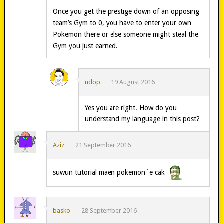
Once you get the prestige down of an opposing
team’s Gym to 0, you have to enter your own
Pokemon there or else someone might steal the
Gym you just earned.
ndop
19 August 2016
Yes you are right. How do you
understand my language in this post?
Aziz
21 September 2016
suwun tutorial maen pokemon`e cak
basko
28 September 2016