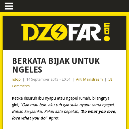
BERKATA BIJAK UNTUK
NGELES
ndop
|
14 September 2013 - 20:51
|
Anti Mainstream
|
58
Comments
Ketika disuruh ibu nyapu atau ngepel rumah, bilangnya
gini, “
Gak mau buk, aku tuh gak suka nyapu sama ngepel.
Bukan kerjaanku. Kalau kata pepatah,
‘Do what you love,
love what you do’
” #pret