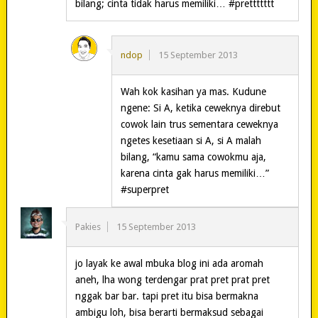
bilang; cinta tidak harus memiliki… #prettttttt
ndop
15 September 2013
Wah kok kasihan ya mas. Kudune
ngene: Si A, ketika ceweknya direbut
cowok lain trus sementara ceweknya
ngetes kesetiaan si A, si A malah
bilang, “kamu sama cowokmu aja,
karena cinta gak harus memiliki…”
#superpret
Pakies
15 September 2013
jo layak ke awal mbuka blog ini ada aromah
aneh, lha wong terdengar prat pret prat pret
nggak bar bar. tapi pret itu bisa bermakna
ambigu loh, bisa berarti bermaksud sebagai