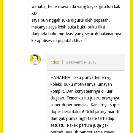
wahaha, temen saya ada yang kayak gitu loh kak
XD
saya pun nggak suka digurui oleh pepatah.
makanya saya lebih suka buku buku fiksi
daripada buku motivasi yang seluruh halamannya
kerap disesaki pepatah klise.
ndop
2 November 2013
HAHAHHA…aku punya temen yg
koleksi buku motivasinya lumayan
komplit. Dan kenyataannya di luar
dugaan. Temenku itu justru orangnya
super duper pemalas. Kamarnya super
duper berantakan! Dekil jarang mandi
dan gak punya high taste terhadap
sesuatu. Pakek parfum juga gak
pernah. Jauuuh banget sama cover