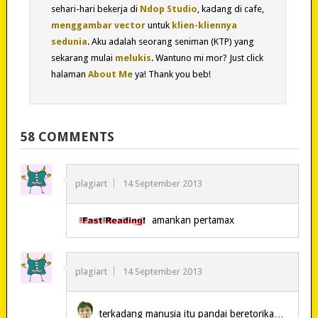
sehari-hari bekerja di
Ndop Studio
, kadang di cafe,
menggambar vector
untuk
klien-kliennya
sedunia
. Aku adalah seorang seniman (KTP) yang
sekarang mulai
melukis
. Wantuno mi mor? Just click
halaman
About Me
ya! Thank you beb!
58 COMMENTS
plagiart
14 September 2013
amankan pertamax
plagiart
14 September 2013
terkadang manusia itu pandai beretorika…