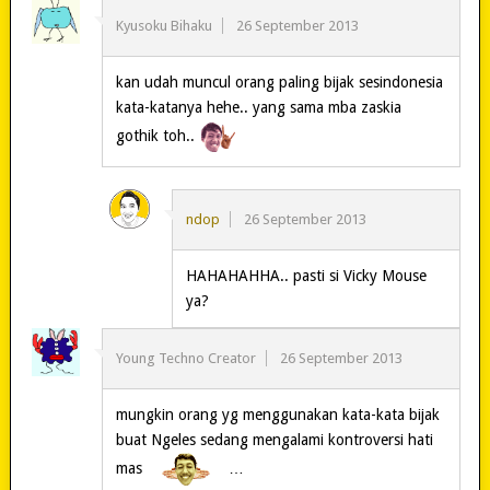
Kyusoku Bihaku
26 September 2013
kan udah muncul orang paling bijak sesindonesia
kata-katanya hehe.. yang sama mba zaskia
gothik toh..
ndop
26 September 2013
HAHAHAHHA.. pasti si Vicky Mouse
ya?
Young Techno Creator
26 September 2013
mungkin orang yg menggunakan kata-kata bijak
buat Ngeles sedang mengalami kontroversi hati
mas
…