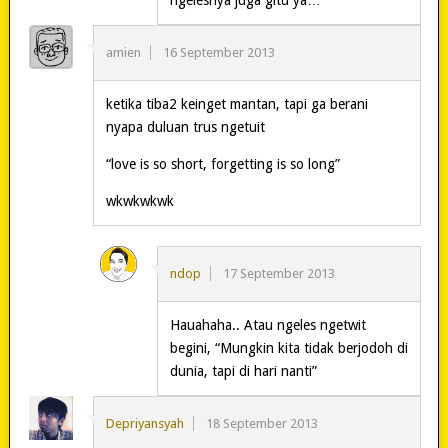
amien
16 September 2013
ketika tiba2 keinget mantan, tapi ga berani
nyapa duluan trus ngetuit
“love is so short, forgetting is so long”
wkwkwkwk
ndop
17 September 2013
Hauahaha.. Atau ngeles ngetwit
begini, “Mungkin kita tidak berjodoh di
dunia, tapi di hari nanti”
Depriyansyah
18 September 2013