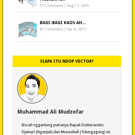
57 Comments
|
Aug 17, 2009
BAGI-BAGI KAOS AH…
81 Comments
|
Apr 8, 2013
SIAPA ITU NDOP VECTOR?
Muhammad Ali Mudzofar
Bocah ngganteng putranya Bapak Dokterandes
Djainuri (Nganjuk) dan Munasikah (Tulungagung) ini