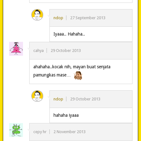
ndop
27 September 2013
Iyaaa.. Hahaha..
cahya
29 October 2013
ahahaha..kocak nih, mayan buat senjata
pamungkas mase…
ndop
29 October 2013
hahaha iyaaa
cepy hr
2 November 2013