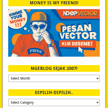
MONEY IS MY FRIEND!
NGEBLOG SEJAK 2007!
Ngeblog
Sejak
2007!
DIPILIH-DIPILIH..
Dipilih-
dipilih..