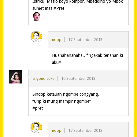
Istriku: Masio koyo kompor, Mbeddino yo Mbok
sumet mas #Pret
ndop
17 September 2013
Huahahahahaha.. *ngakak tenanan ki
aku*
sriyono suke
16 September 2013
Sindop ketauan ngombe congyang,
“Urip ki mung mampir ngombe”
#pret
ndop
17 September 2013