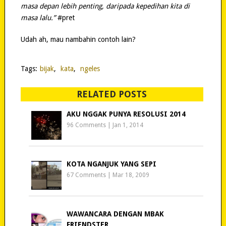
masa depan lebih penting, daripada kepedihan kita di
masa lalu.”
#pret
Udah ah, mau nambahin contoh lain?
Tags:
bijak
,
kata
,
ngeles
RELATED POSTS
AKU NGGAK PUNYA RESOLUSI 2014
96 Comments
|
Jan 1, 2014
KOTA NGANJUK YANG SEPI
67 Comments
|
Mar 18, 2009
WAWANCARA DENGAN MBAK
FRIENDSTER