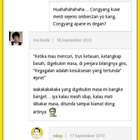
Huahahahahaha… Congyang kuwi
mesti sejenis omben2an yo kang.
Congyang apane es degan?
Yos Beda
16 September 2013
“Ketika mau mencuri, trus ketauan, ketangkap
basah, digebukin masa, di penjara bilangnya gini,
“Kegagalan adalah kesuksesan yang tertunda”
#pret”
wakakakakaka yang digebukin masa ini bangke
banget… iya kalau masih idup, kalau mati
dibakar masa, ditunda sampai kiamat dong
artinya
ndop
17 September 2013