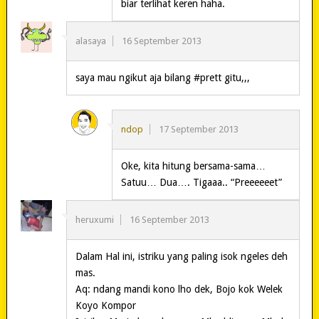
biar terlihat keren haha.
alasaya
16 September 2013
saya mau ngikut aja bilang #prett gitu,,,
ndop
17 September 2013
Oke, kita hitung bersama-sama…
Satuu… Dua…. Tigaaa.. “Preeeeeet”
heruxumi
16 September 2013
Dalam Hal ini, istriku yang paling isok ngeles deh
mas.
Aq: ndang mandi kono lho dek, Bojo kok Welek
Koyo Kompor