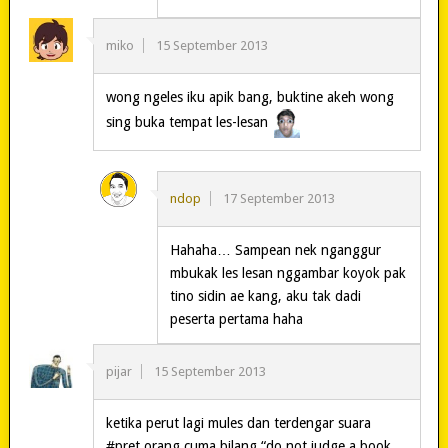
miko
15 September 2013
wong ngeles iku apik bang, buktine akeh wong
sing buka tempat les-lesan
ndop
17 September 2013
Hahaha… Sampean nek nganggur
mbukak les lesan nggambar koyok pak
tino sidin ae kang, aku tak dadi
peserta pertama haha
pijar
15 September 2013
ketika perut lagi mules dan terdengar suara
#pret orang cuma bilang “do not judge a book