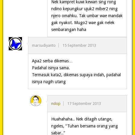
Nek kampret kuwi kewan sing rong
ndino kepungkur ujuk2 miber2 ning
njero omahku. Tak umbar wae mandak
gak nyakot. Mugo2 wae gak nelek
sembarangan haha
marsudiyanto
15 September 2013
Apa2 serba dikemas…
Padahal isinya sama.
Termasuk kata2, dikemas supaya indah, padahal
isinya nagih utang
ndop
17 September 2013
Huahahaha.. Nek ditagih utange,
ngeles, “Tuhan bersama orang yang
sabar..”