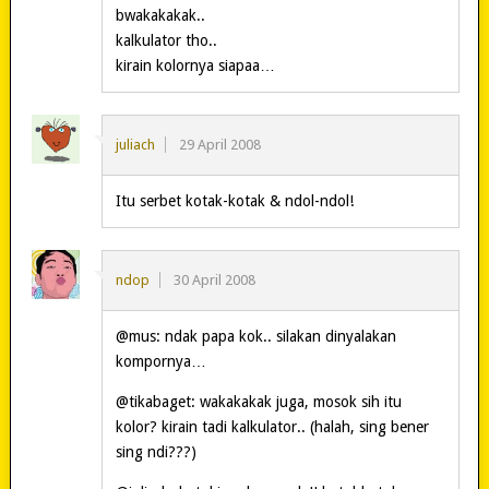
bwakakakak..
kalkulator tho..
kirain kolornya siapaa…
juliach
29 April 2008
Itu serbet kotak-kotak & ndol-ndol!
ndop
30 April 2008
@mus: ndak papa kok.. silakan dinyalakan
kompornya…
@tikabaget: wakakakak juga, mosok sih itu
kolor? kirain tadi kalkulator.. (halah, sing bener
sing ndi???)