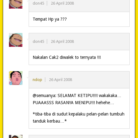
don45
26 April 2008
Tempat Hp ya ???
don45
26 April 2008
Nakalan Cak2 diwalek to ternyata !!!
ndop
26 April 2008
@semuanya: SELAMAT KETIPU!!!! wakakaka…
PUAAASSS RASANYA MENIPU!!! hehehe…
*tiba-tiba di sudut kepalaku pelan-pelan tumbuh
tanduk kerbau…*