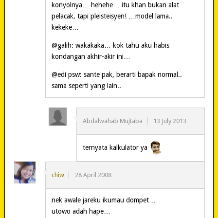
konyolnya… hehehe… itu khan bukan alat
pelacak, tapi pleisteisyen! …model lama..
kekeke…
@galih: wakakaka… kok tahu aku habis
kondangan akhir-akir ini…
@edi psw: sante pak, berarti bapak normal..
sama seperti yang lain..
Abdalwahab Mujtaba
13 July 2013
ternyata kalkulator ya
chiw
28 April 2008
nek awale jareku ikumau dompet…
utowo adah hape…