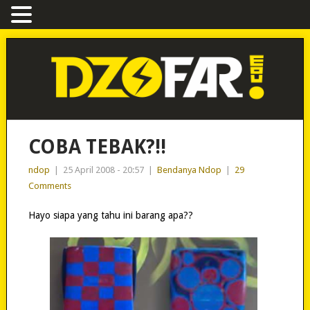
COBA TEBAK?!!
ndop
|
25 April 2008 - 20:57
|
Bendanya Ndop
|
29
Comments
Hayo siapa yang tahu ini barang apa??