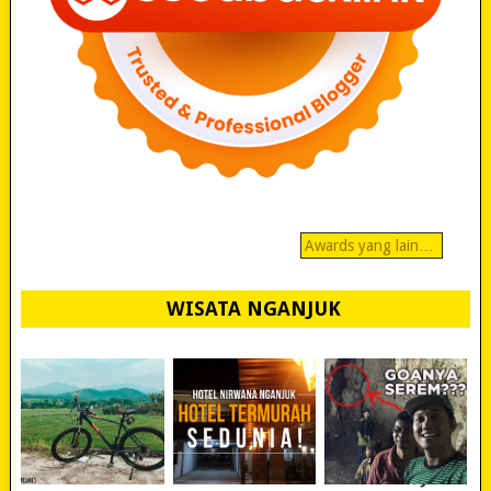
Awards yang lain…
WISATA NGANJUK
REVIEW POLYGON
MURAH BANGET!
WISATA NGANJUK: