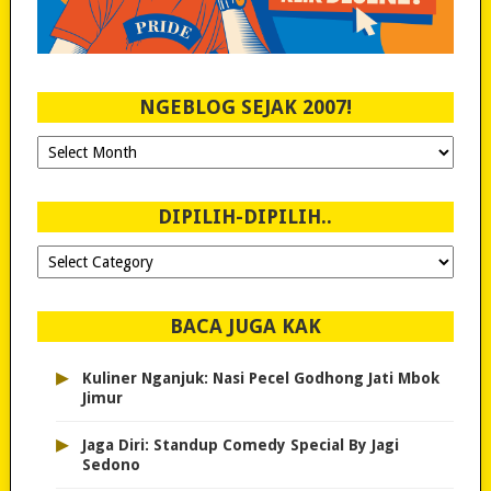
NGEBLOG SEJAK 2007!
Ngeblog
Sejak
2007!
DIPILIH-DIPILIH..
Dipilih-
dipilih..
BACA JUGA KAK
▸
Kuliner Nganjuk: Nasi Pecel Godhong Jati Mbok
Jimur
▸
Jaga Diri: Standup Comedy Special By Jagi
Sedono