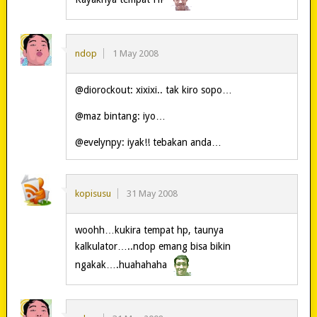
ndop
1 May 2008
@diorockout: xixixi.. tak kiro sopo…
@maz bintang: iyo…
@evelynpy: iyak!! tebakan anda…
kopisusu
31 May 2008
woohh…kukira tempat hp, taunya
kalkulator…..ndop emang bisa bikin
ngakak….huahahaha