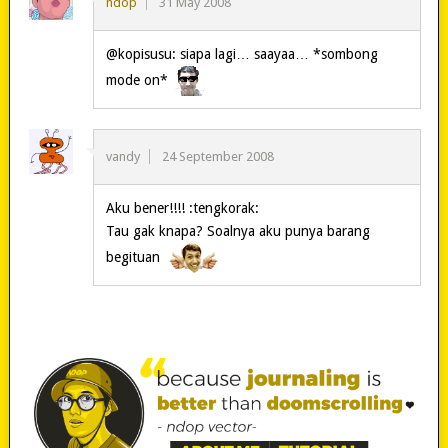
ndop
31 May 2008
@kopisusu: siapa lagi… saayaa… *sombong
mode on*
vandy
24 September 2008
Aku bener!!!! :tengkorak:
Tau gak knapa? Soalnya aku punya barang
begituan