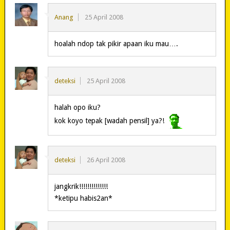
Anang
25 April 2008
hoalah ndop tak pikir apaan iku mau….
deteksi
25 April 2008
halah opo iku?
kok koyo tepak [wadah pensil] ya?!
deteksi
26 April 2008
jangkrik!!!!!!!!!!!!!!
*ketipu habis2an*