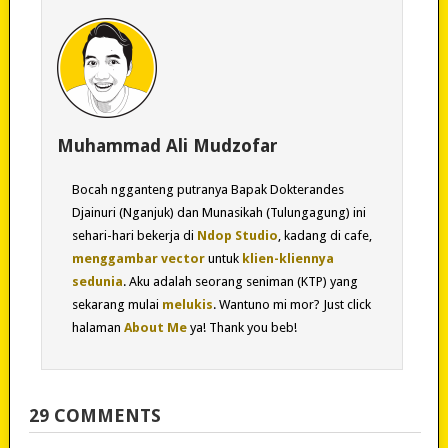
Muhammad Ali Mudzofar
Bocah ngganteng putranya Bapak Dokterandes
Djainuri (Nganjuk) dan Munasikah (Tulungagung) ini
sehari-hari bekerja di
Ndop Studio
, kadang di cafe,
menggambar vector
untuk
klien-kliennya
sedunia
. Aku adalah seorang seniman (KTP) yang
sekarang mulai
melukis
. Wantuno mi mor? Just click
halaman
About Me
ya! Thank you beb!
29 COMMENTS