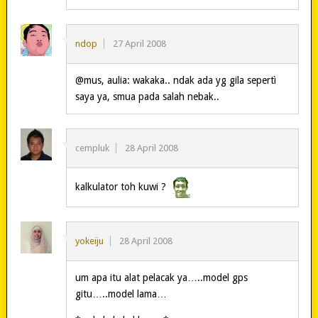
ndop
27 April 2008
@mus, aulia: wakaka.. ndak ada yg gila sepertì
saya ya, smua pada salah nebak..
cempluk
28 April 2008
kalkulator toh kuwi ?
yokeiju
28 April 2008
um apa itu alat pelacak ya…..model gps
gitu…..model lama…