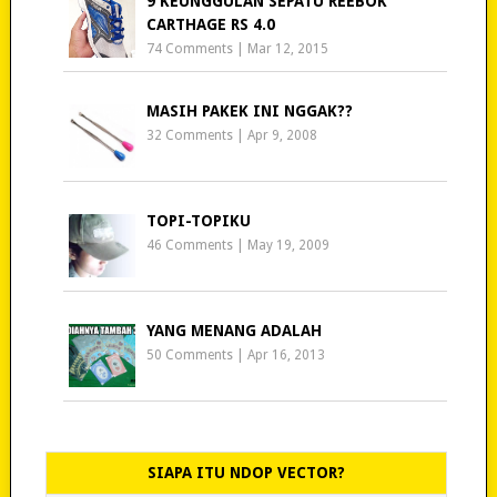
9 KEUNGGULAN SEPATU REEBOK
CARTHAGE RS 4.0
74 Comments
|
Mar 12, 2015
MASIH PAKEK INI NGGAK??
32 Comments
|
Apr 9, 2008
TOPI-TOPIKU
46 Comments
|
May 19, 2009
YANG MENANG ADALAH
50 Comments
|
Apr 16, 2013
SIAPA ITU NDOP VECTOR?