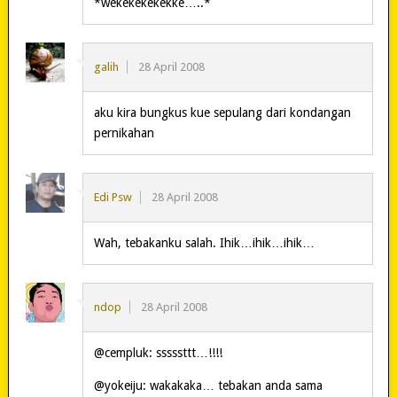
*wekekekekekke…..*
galih
28 April 2008
aku kira bungkus kue sepulang dari kondangan
pernikahan
Edi Psw
28 April 2008
Wah, tebakanku salah. Ihik…ihik…ihik…
ndop
28 April 2008
@cempluk: sssssttt…!!!!
@yokeiju: wakakaka… tebakan anda sama