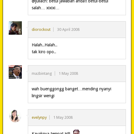
@juliach: betul jawaban anda!! betul-betul
salah… xixixi…
diorockout
30 April 2008
Halah..Halah..
tak kiro opo..
mazbintang
1 May 2008
wah buenggongg banget…mending nyanyi
lingsir wengi
evelynpy
1 May 2008
Kayaknya tempat HP