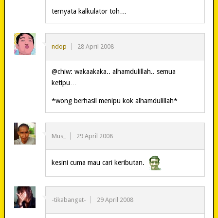
ternyata kalkulator toh…
ndop
28 April 2008
@chiw: wakaakaka.. alhamdulillah.. semua
ketipu…
*wong berhasil menipu kok alhamdulillah*
Mus_
29 April 2008
kesini cuma mau cari keributan.
-tikabanget-
29 April 2008