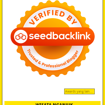
Awards yang lain…
WISATA NGANJUK