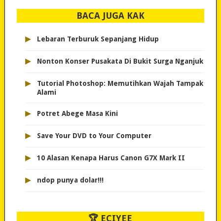
BACA JUGA KAK
▸
Lebaran Terburuk Sepanjang Hidup
▸
Nonton Konser Pusakata Di Bukit Surga Nganjuk
▸
Tutorial Photoshop: Memutihkan Wajah Tampak
Alami
▸
Potret Abege Masa Kini
▸
Save Your DVD to Your Computer
▸
10 Alasan Kenapa Harus Canon G7X Mark II
▸
ndop punya dolar!!!
🏆 ECIYEE