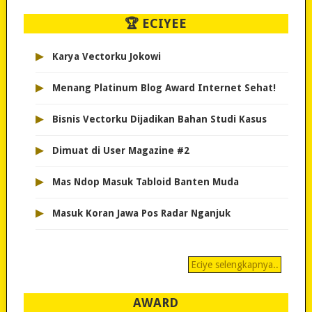
🏆 ECIYEE
▸
Karya Vectorku Jokowi
▸
Menang Platinum Blog Award Internet Sehat!
▸
Bisnis Vectorku Dijadikan Bahan Studi Kasus
▸
Dimuat di User Magazine #2
▸
Mas Ndop Masuk Tabloid Banten Muda
▸
Masuk Koran Jawa Pos Radar Nganjuk
Eciye selengkapnya..
AWARD