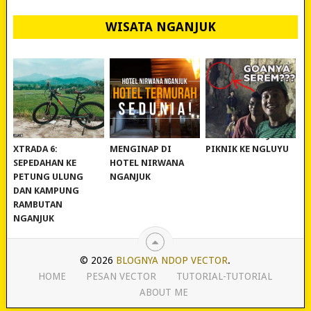
WISATA NGANJUK
REVIEW POLYGON
MURAH BANGET!
WISATA NGANJUK:
XTRADA 6:
MENGINAP DI
PIKNIK KE NGLUYU
SEPEDAHAN KE
HOTEL NIRWANA
PETUNG ULUNG
NGANJUK
DAN KAMPUNG
RAMBUTAN
NGANJUK
© 2026
BLOGNYA NDOP VECTOR
.
HOME
PESAN VECTOR
TUTORIAL-TUTORIAL
ABOUT ME