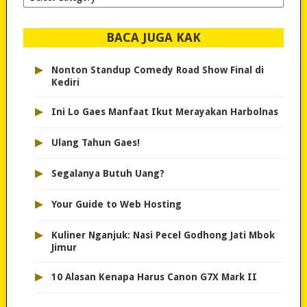
dipilih..
BACA JUGA KAK
▸
Nonton Standup Comedy Road Show Final di
Kediri
▸
Ini Lo Gaes Manfaat Ikut Merayakan Harbolnas
▸
Ulang Tahun Gaes!
▸
Segalanya Butuh Uang?
▸
Your Guide to Web Hosting
▸
Kuliner Nganjuk: Nasi Pecel Godhong Jati Mbok
Jimur
▸
10 Alasan Kenapa Harus Canon G7X Mark II