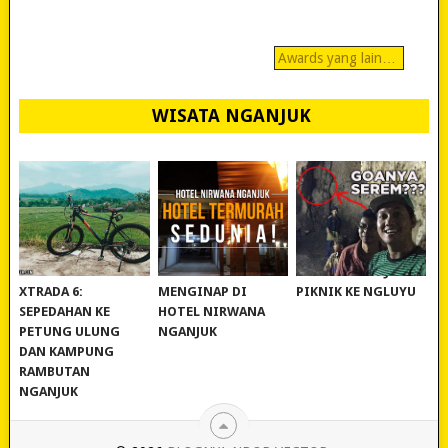
Awards yang lain…
WISATA NGANJUK
REVIEW POLYGON
MURAH BANGET!
WISATA NGANJUK:
XTRADA 6:
MENGINAP DI
PIKNIK KE NGLUYU
SEPEDAHAN KE
HOTEL NIRWANA
PETUNG ULUNG
NGANJUK
DAN KAMPUNG
RAMBUTAN
NGANJUK