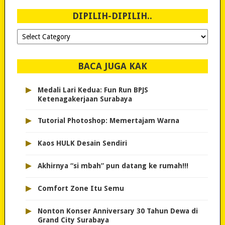
2007!
DIPILIH-DIPILIH..
Dipilih-
dipilih..
BACA JUGA KAK
▸
Medali Lari Kedua: Fun Run BPJS
Ketenagakerjaan Surabaya
▸
Tutorial Photoshop: Memertajam Warna
▸
Kaos HULK Desain Sendiri
▸
Akhirnya “si mbah” pun datang ke rumah!!!
▸
Comfort Zone Itu Semu
▸
Nonton Konser Anniversary 30 Tahun Dewa di
Grand City Surabaya