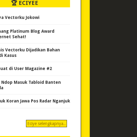
🏆 ECIYEE
ya Vectorku Jokowi
ang Platinum Blog Award
ernet Sehat!
nis Vectorku Dijadikan Bahan
di Kasus
uat di User Magazine #2
 Ndop Masuk Tabloid Banten
da
uk Koran Jawa Pos Radar Nganjuk
Eciye selengkapnya..