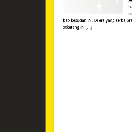
pa
ib
sa
bab kesucian ini. Di era yang serba pra
sekarang ini […]