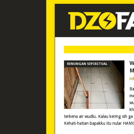
W
RENUNGAN SEPIRITUAL
M
n
Ba
me
wu
kh
terkena air wudlu. Kalau kering sih ga
Kehati-hatian bapakku itu nular HA