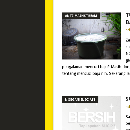
T
ANTI MAINSTREAM
B
n
Za
ka
Nd
gi
pengalaman mencuci baju? Masih dong 
tentang mencuci baju nih. Sekarang lah
S
NGEGANJEL DI ATI
n
Sa
pe