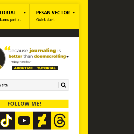
TORIAL
PESAN VECTOR
 kamu pinter!
Golek duik!
FOLLOW ME!