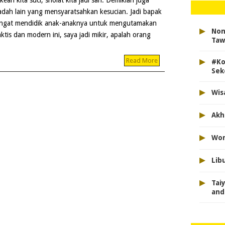
kean kita suci, sholat kita jadi sah. Demikian juga
adah lain yang mensyaratsahkan kesucian. Jadi bapak
ngat mendidik anak-anaknya untuk mengutamakan
▸
Non
ktis dan modern ini, saya jadi mikir, apalah orang
Taw
▸
Read More
#Ko
Sek
▸
Wis
▸
Akh
▸
Won
▸
Lib
▸
Tai
and