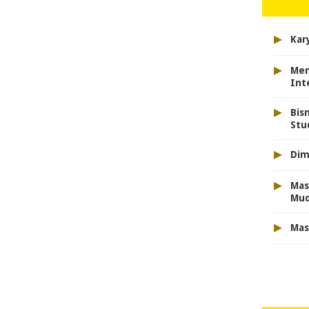
▸
Kar
▸
Men
Int
▸
Bis
Stu
▸
Dim
▸
Mas
Mu
▸
Mas