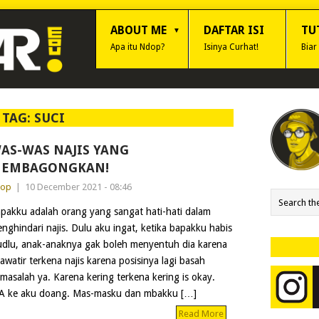
ABOUT ME
DAFTAR ISI
TU
Apa itu Ndop?
Isinya Curhat!
Biar
TAG:
SUCI
AS-WAS NAJIS YANG
EMBAGONGKAN!
dop
|
10 December 2021 - 08:46
pakku adalah orang yang sangat hati-hati dalam
nghindari najis. Dulu aku ingat, ketika bapakku habis
dlu, anak-anaknya gak boleh menyentuh dia karena
awatir terkena najis karena posisinya lagi basah
 masalah ya. Karena kering terkena kering is okay.
NYA ke aku doang. Mas-masku dan mbakku […]
Read More