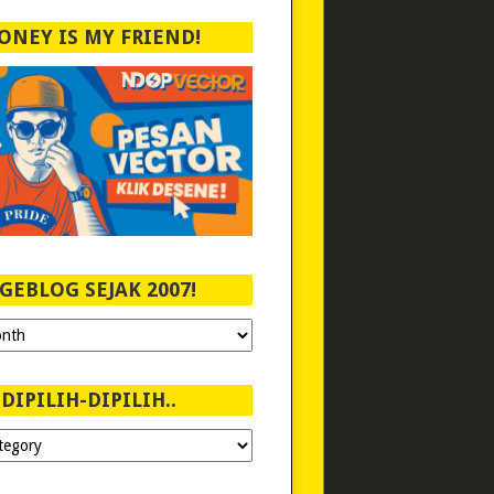
ONEY IS MY FRIEND!
GEBLOG SEJAK 2007!
DIPILIH-DIPILIH..