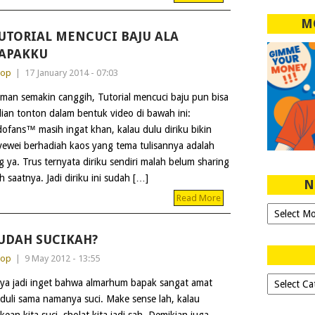
M
UTORIAL MENCUCI BAJU ALA
APAKKU
dop
|
17 January 2014 - 07:03
man semakin canggih, Tutorial mencuci baju pun bisa
lian tonton dalam bentuk video di bawah ini:
ofans™ masih ingat khan, kalau dulu diriku bikin
vewei berhadiah kaos yang tema tulisannya adalah
ya. Trus ternyata diriku sendiri malah belum sharing
 saatnya. Jadi diriku ini sudah […]
N
Read More
Ngeblog
Sejak
2007!
UDAH SUCIKAH?
dop
|
9 May 2012 - 13:55
Dipilih-
ya jadi inget bahwa almarhum bapak sangat amat
dipilih..
duli sama namanya suci. Make sense lah, kalau