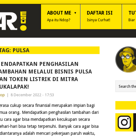
ABOUT ME
DAFTAR ISI
TU
Apa itu Ndop?
Isinya Curhat!
Biar
TAG:
PULSA
ENDAPATKAN PENGHASILAN
AMBAHAN MELALUI BISNIS PULSA
AN TOKEN LISTRIK DI MITRA
UKALAPAK!
dop
|
8 December 2022 - 17:53
rasa cukup secara finansial merupakan impian bagi
mua orang. Mendapatkan penghasilan tambahan dari
atu cara agar bisa mendapatkan kecukupan secara
hari-hari bisa tetap terpenuhi. Banyak cara agar bisa
iantaranya adalah mencari pekerjaan paruh waktu,