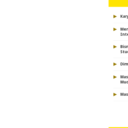
▸
Kar
▸
Men
Int
▸
Bis
Stu
▸
Dim
▸
Mas
Mu
▸
Mas