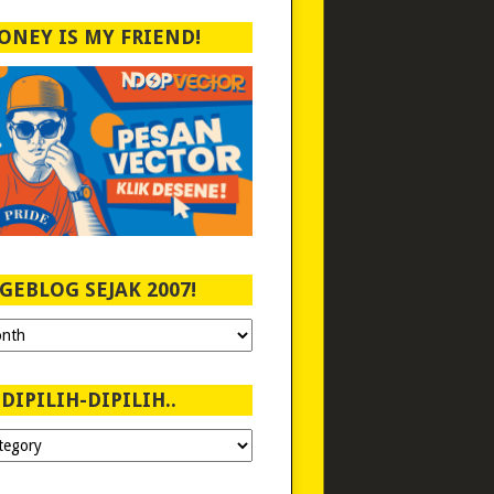
ONEY IS MY FRIEND!
GEBLOG SEJAK 2007!
DIPILIH-DIPILIH..