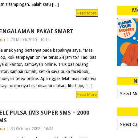
snis sampingan. Salah satu […]
M
Read More
ENGALAMAN PAKAI SMART
dop
|
25 March 2010 - 10:14
a anak yang bertanya pada bapaknya saya, “Mas
op, kok sampeyan online terus 24 jam to? Tadi pas
ya di kantor, sampeyan online. Trus pas pulang
ntor, sampai rumah, ketika saya buka facebook,
mpeyan tetep online. Apa nggak lelah mas matanya
N
saya onlinenya bisa disambi makan, lihat tipi, […]
Ngeblog
Read More
Sejak
2007!
ELI PULSA IM3 SUPER SMS = 2000
MS
Dipilih-
dipilih..
dop
|
31 October 2008 - 16:55