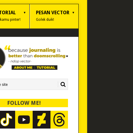
TORIAL
PESAN VECTOR
 kamu pinter!
Golek duik!
FOLLOW ME!