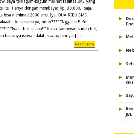
w, saya terkagum-kagum melihat fasilitas IM3 yang
tu itu. Hanya dengan membayar Rp. 30.000,- saja.
ta bisa menimati 2000 sms. Iya, DUA RIBU SMS.
▸
Dos
alaaah.. ke sesama ya, ndop???” “Nggaaak!! Ke
End
??!!!” “Iyaa.. beli ajaaaa!!” Kalau sampeyan sudah beli,
▸
au biasanya isinya adalah sisa rupiahnya. […]
Mel
Read More
▸
Nek
▸
Seh
▸
Men
Okt
▸
Say
▸
Rev
JBL 