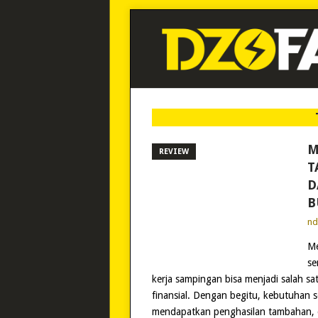
M
REVIEW
T
D
B
n
Me
se
kerja sampingan bisa menjadi salah s
finansial. Dengan begitu, kebutuhan se
mendapatkan penghasilan tambahan, d