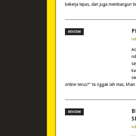
bekerja lepas, dan juga membangun bi
P
REVIEW
n
Ad
nd
sa
ka
sa
online terus?” Ya nggak lah mas, khan 
B
REVIEW
S
n