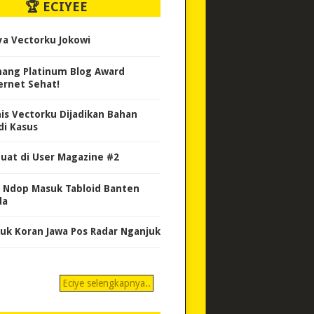
🏆 ECIYEE
ya Vectorku Jokowi
ang Platinum Blog Award
ernet Sehat!
nis Vectorku Dijadikan Bahan
di Kasus
uat di User Magazine #2
 Ndop Masuk Tabloid Banten
da
uk Koran Jawa Pos Radar Nganjuk
Eciye selengkapnya..