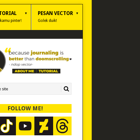
TORIAL
PESAN VECTOR
 kamu pinter!
Golek duik!
FOLLOW ME!