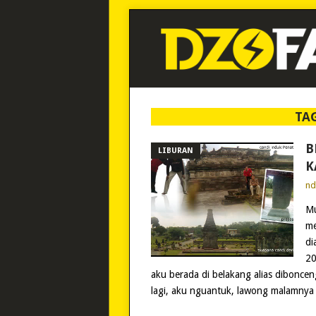
TA
B
LIBURAN
K
n
Mu
me
di
20
aku berada di belakang alias diboncen
lagi, aku nguantuk, lawong malamnya 