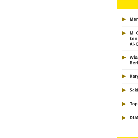
▸
Men
▸
M. 
ten
Al-
▸
Wis
Ber
▸
Kar
▸
Sak
▸
Top
▸
DUA