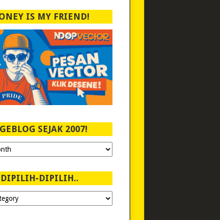
ONEY IS MY FRIEND!
GEBLOG SEJAK 2007!
DIPILIH-DIPILIH..