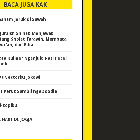
BACA JUGA KAK
anam Jeruk di Sawah
Quraish Shihab Menjawab
tang Sholat Tarawih, Membaca
Qur’an, dan Riba
ata Kuliner Nganjuk: Nasi Pecel
bek
ya Vectorku Jokowi
it Perut Sambil ngeDoodle
i-topiku
 HARI DI JOGJA