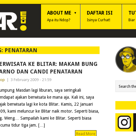
ABOUT ME
DAFTAR ISI
TU
Apa itu Ndop?
Isinya Curhat!
Biar
G:
PENATARAN
ERWISATA KE BLITAR: MAKAM BUNG
ARNO DAN CANDI PENATARAN
dop
|
3 February 2009 - 21:59
mpung Masdan lagi liburan, saya seringkali
ndapat ajakan berwisata ke mana aja. Kali ini, saya
ajak berwisata lagi ke kota Blitar. Kamis, 22 Januari
09, kami meluncur ke Blitar naik motor. Seperti biasa,
g. Weng… Sampailah kami ke Blitar. Seperti biasa
cuma tidur tiga jam. […]
Read More