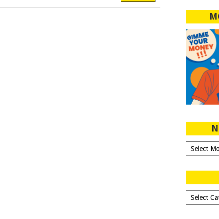
M
N
Ngeblog
Sejak
2007!
Dipilih-
dipilih..