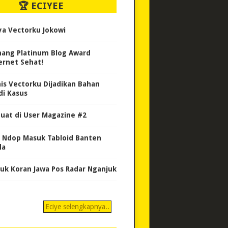
🏆 ECIYEE
ya Vectorku Jokowi
ang Platinum Blog Award
ernet Sehat!
nis Vectorku Dijadikan Bahan
di Kasus
uat di User Magazine #2
 Ndop Masuk Tabloid Banten
da
uk Koran Jawa Pos Radar Nganjuk
Eciye selengkapnya..