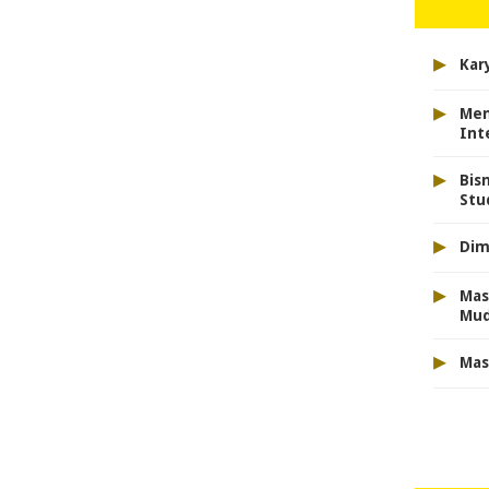
▸
Kar
▸
Men
Int
▸
Bis
Stu
▸
Dim
▸
Mas
Mu
▸
Mas