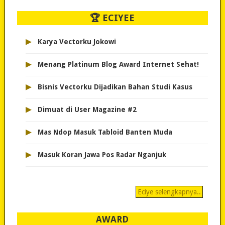
🏆 ECIYEE
▸
Karya Vectorku Jokowi
▸
Menang Platinum Blog Award Internet Sehat!
▸
Bisnis Vectorku Dijadikan Bahan Studi Kasus
▸
Dimuat di User Magazine #2
▸
Mas Ndop Masuk Tabloid Banten Muda
▸
Masuk Koran Jawa Pos Radar Nganjuk
Eciye selengkapnya..
AWARD