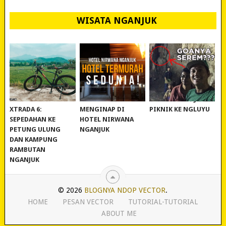
WISATA NGANJUK
REVIEW POLYGON
MURAH BANGET!
WISATA NGANJUK:
XTRADA 6:
MENGINAP DI
PIKNIK KE NGLUYU
SEPEDAHAN KE
HOTEL NIRWANA
PETUNG ULUNG
NGANJUK
DAN KAMPUNG
RAMBUTAN
NGANJUK
© 2026
BLOGNYA NDOP VECTOR
.
HOME
PESAN VECTOR
TUTORIAL-TUTORIAL
ABOUT ME