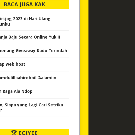
BACA JUGA KAK
Artjog 2023 di Hari Ulang
unku
nja Baju Secara Online Yuk!!!
enang Giveaway Kado Terindah
ap web host
amdulillaahirobbil ‘Aalamiin…
h Raga Ala Ndop
o, Siapa yang Lagi Cari Setrika
?
🏆 ECIYEE