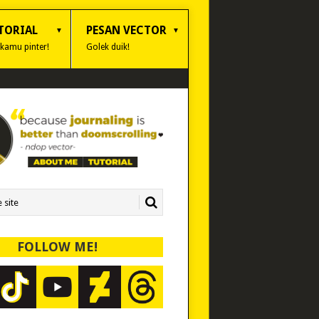
TORIAL
PESAN VECTOR
 kamu pinter!
Golek duik!
FOLLOW ME!