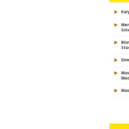
▸
Kar
▸
Men
Int
▸
Bis
Stu
▸
Dim
▸
Mas
Mu
▸
Mas