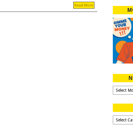
Read More
M
N
Ngeblog
Sejak
2007!
Dipilih-
dipilih..