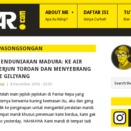
ABOUT ME
DAFTAR ISI
TU
Apa itu Ndop?
Isinya Curhat!
Biar
PASONGSONGAN
ENDUNIAKAN MADURA: KE AIR
ERJUN TOROAN DAN MENYEBRANG
E GILIYANG
dop
|
8 December 2016 - 02:05
telah main jeplok-jeplokan di Pantai Nepa yang
sirnya berwarna kuning keemasan itu, aku dan geng
lik ke penginapan untuk mengambil peralatan mandi.
empat mandi khusus penemuan kami berdua, kami gak
is so yesterday. HAHAHHA Kami mandi di tempat tadi