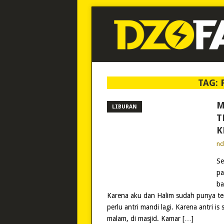
TAG:
M
LIBURAN
T
K
n
Se
pa
ba
Karena aku dan Halim sudah punya t
perlu antri mandi lagi. Karena antri 
malam, di masjid. Kamar […]