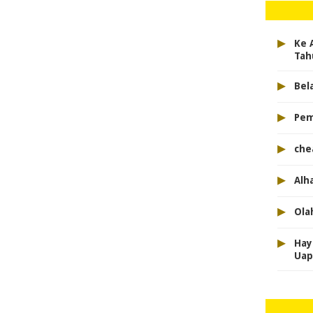
▸
Ke 
Tah
▸
Bela
▸
Pem
▸
che
▸
Alh
▸
Ola
▸
Hay
Uap