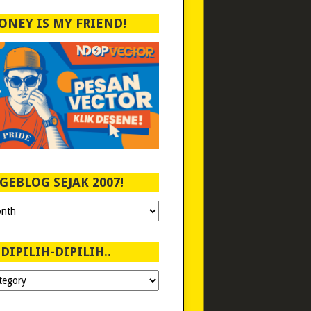
ONEY IS MY FRIEND!
GEBLOG SEJAK 2007!
DIPILIH-DIPILIH..