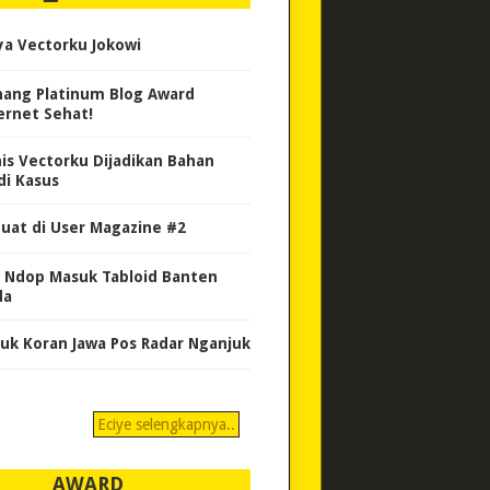
ya Vectorku Jokowi
ang Platinum Blog Award
ernet Sehat!
nis Vectorku Dijadikan Bahan
di Kasus
uat di User Magazine #2
 Ndop Masuk Tabloid Banten
da
uk Koran Jawa Pos Radar Nganjuk
Eciye selengkapnya..
AWARD