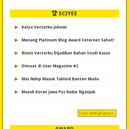
🏆 ECIYEE
▸
Karya Vectorku Jokowi
▸
Menang Platinum Blog Award Internet Sehat!
▸
Bisnis Vectorku Dijadikan Bahan Studi Kasus
▸
Dimuat di User Magazine #2
▸
Mas Ndop Masuk Tabloid Banten Muda
▸
Masuk Koran Jawa Pos Radar Nganjuk
Eciye selengkapnya..
AWARD