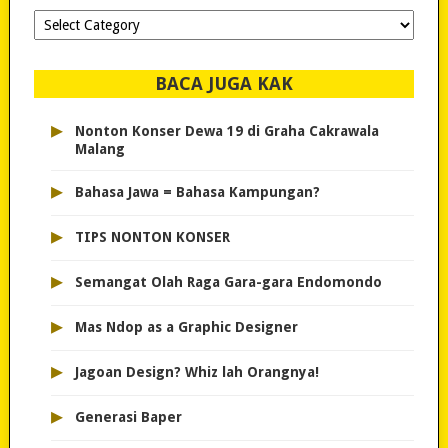
Dipilih-
dipilih..
BACA JUGA KAK
▸
Nonton Konser Dewa 19 di Graha Cakrawala
Malang
▸
Bahasa Jawa = Bahasa Kampungan?
▸
TIPS NONTON KONSER
▸
Semangat Olah Raga Gara-gara Endomondo
▸
Mas Ndop as a Graphic Designer
▸
Jagoan Design? Whiz lah Orangnya!
▸
Generasi Baper