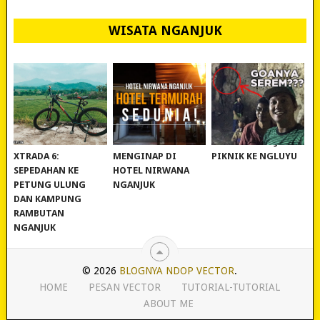
WISATA NGANJUK
REVIEW POLYGON
MURAH BANGET!
WISATA NGANJUK:
XTRADA 6:
MENGINAP DI
PIKNIK KE NGLUYU
SEPEDAHAN KE
HOTEL NIRWANA
PETUNG ULUNG
NGANJUK
DAN KAMPUNG
RAMBUTAN
NGANJUK
© 2026
BLOGNYA NDOP VECTOR
.
HOME
PESAN VECTOR
TUTORIAL-TUTORIAL
ABOUT ME