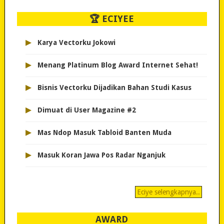
🏆 ECIYEE
▸
Karya Vectorku Jokowi
▸
Menang Platinum Blog Award Internet Sehat!
▸
Bisnis Vectorku Dijadikan Bahan Studi Kasus
▸
Dimuat di User Magazine #2
▸
Mas Ndop Masuk Tabloid Banten Muda
▸
Masuk Koran Jawa Pos Radar Nganjuk
Eciye selengkapnya..
AWARD